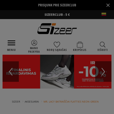
×
PRISIJUNK PRIE SIZEERCLUB
SIZEERCLUB - 5 €
MANO
MENIU
NORŲ SĄRAŠAS
KREPŠELIS
IEŠKOTI
PASKYRA
›
›
SIZEER
AKSESUARAI
MR. LACY BATRAIŠČIAI FLATTIES NEON GREEN