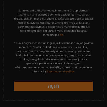
Sutinku, kad UAB „Marketing Investment Group Lietuva“
tvarkytų mano asmens duomenis tiesioginės rinkodaros
tikslais, siekiant mano nurodytu e. pašto adresu siųsti specialiai
man pritaikytą komercinę/reklaminę informaciją, įskaitant
partnerių pasiūlymus, bei šiuo tikslu mane profiliuotų. Šis
sutikimas gali būti bet kuriuo metu atšauktas. Daugiau
čia.
informacijos
*Nuolaida yra vienkartinė ir galioja 48 valandas nuo jos gavimo
momento. Nuolaidos kodą rasi atskirame el. laiške, kurį
išsiųsime tau, kai paspausi aktyvinimo nuorodą. Nuolaidos
kodas taikomas nenukainotoms prekėms, išskyrus specialias
prekes, ir negali būti derinamas su kitomis akcijomis ir
specialiais pasiūlymais. Atkreipk dėmesį, kad
užsiprenumeruodamas naujienlaiškį, sutinki gauti marketingo
Išsamiau – taisyklėse.
informaciją.