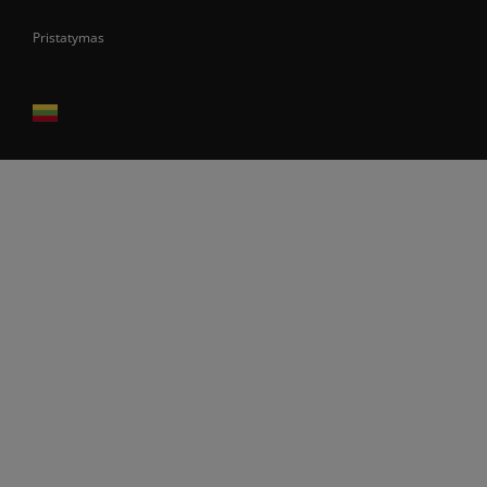
Pristatymas
Prekes pristatome tik Lietuvos Respublikos teritorijoje