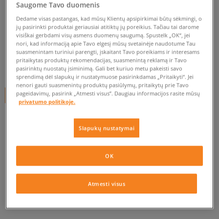
MR. LACY BATRAIŠČIAI
Saugome Tavo duomenis
FLATTIES NEON GREEN
Dedame visas pastangas, kad mūsų Klientų apsipirkimai būtų sėkmingi, o
jų pasirinkti produktai geriausiai atitiktų jų poreikius. Tačiau tai darome
unisex, batų priežiūra
visiškai gerbdami visų asmens duomenų saugumą. Spustelk „OK“, jei
nori, kad informaciją apie Tavo elgesį mūsų svetainėje naudotume Tau
0.0
(
0
)
suasmenintam turiniui parengti, įskaitant Tavo poreikiams ir interesams
pritaikytas produktų rekomendacijas, suasmenintą reklamą ir Tavo
4,99
€
pasirinktų nuostatų įsiminimą. Gali bet kuriuo metu pakeisti savo
sprendimą dėl slapukų ir nustatymuose pasirinkdamas „Pritaikyti“. Jei
nenori gauti suasmenintų produktų pasiūlymų, pritaikytų prie Tavo
pageidavimų, pasirink „Atmesti visus”. Daugiau informacijos rasite mūsų
+ 5 tšk.
SizeerClub
privatumo politikoje.
Slapukų nustatymai
Prekė neprieinama
Jei prekė vėl bus sandėlyje, gausi pranešimą iš mūsų.
OK
Pasirinkti dydį
Atmesti visus
PATIKRINK PRIEINAMUMĄ PARDUOTUVĖJE
ONE SIZE
Pranešti man