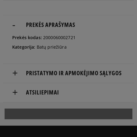
PREKĖS APRAŠYMAS
Prekės kodas:
2000060002721
Kategorija:
Batų priežiūra
PRISTATYMO IR APMOKĖJIMO SĄLYGOS
NEMOKAMAS PRISTATYMAS NUO 60 €
ATSILIEPIMAI
Prekės pristatomos per 2-6 d.d.
Produktas dar neturi atsiliepimų
Pristatymas:
kurjeriu
atsiėmimas parduotuvėje