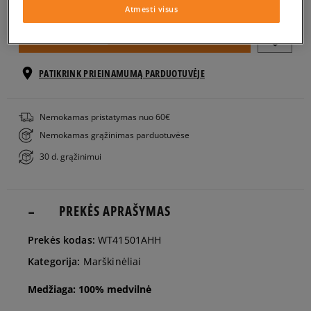
Atmesti visus
XS
Į KREPŠELĮ
S
PATIKRINK PRIEINAMUMĄ PARDUOTUVĖJE
M
Nemokamas pristatymas nuo 60€
Nemokamas grąžinimas parduotuvėse
L
30 d. grąžinimui
PREKĖS APRAŠYMAS
Prekės kodas:
WT41501AHH
Kategorija:
Marškinėliai
Medžiaga: 100% medvilnė