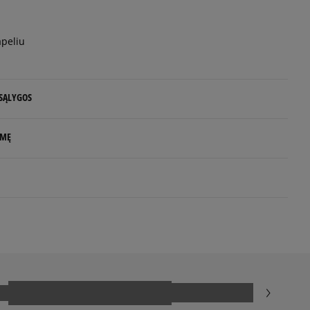
peliu
 SĄLYGOS
 NUO 60 €
LMĘ
d.d.
e
uktas dar neturi atsiliepimų
siskaitymų sistema, apjungianti skirtingus atsiskaitymo būdus:
ktroninę bankininkystę, grynaisiais ir kitus būdus.