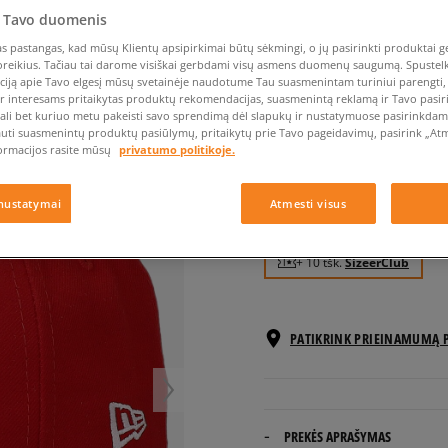
Nike Air Max TL 2.5
Liemens rankinė
Vans
Confront
Champion
EMU Australia
Converse Chuck Taylor
 Tavo duomenis
Batų priežiūra
Liemens rankinė
All Star
Havaianas
Skrybėlės
Converse
Confront
Ellesse
Skrybėlės
Converse Chuck 70
 pastangas, kad mūsų Klientų apsipirkimai būtų sėkmingi, o jų pasirinkti produktai ge
Saucony
Crocs
Converse
Jansport
poreikius. Tačiau tai darome visiškai gerbdami visų asmens duomenų saugumą. Spustelk 
Jordan 4
Clarks
Dr. Martens
DC
Jordan
ciją apie Tavo elgesį mūsų svetainėje naudotume Tau suasmenintam turiniui parengti, 
NEW ERA KEPURĖ K 5
ir interesams pritaikytas produktų rekomendacijas, suasmenintą reklamą ir Tavo pasir
Nike Air Max DN8
Dickies
Eastpak
Dickies
Lacoste
ali bet kuriuo metu pakeisti savo sprendimą dėl slapukų ir nustatymuose pasirinkdamas
unisex, kepurės su snapeliu
New Balance 530
auti suasmenintų produktų pasiūlymų, pritaikytų prie Tavo pageidavimų, pasirink „Atme
EMU Australia
Dr. Martens
New Era
ormacijos rasite mūsų
privatumo politikoje.
New Balance 9060
0.0
(
0
)
Nike Dunk
9,99
€
Puma Speedcat
nustatymai
Atmesti visus
Puma Suede XL
Puma Palermo
+ 10 tšk.
SizeerClub
Asics Gel-NYC Rugged
PATIKRINK PRIEINAMUMĄ 
PREKĖS APRAŠYMAS