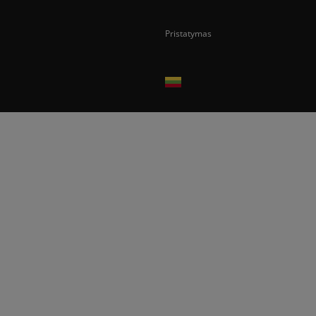
Pristatymas
Prekes pristatome tik Lietuvos Respubli