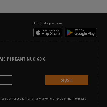
a sistema, leidžianti atsiskaityti VISA, MasterCard, Maestro,
nėmis ir debeto kortelėmis bei kitais būdais.
ekes - tai galimybė sumokėti už prekes kurjeriui kortele
yra papildomai apmokestinama 3 €.
Atsisiųskite programą
MS PERKANT NUO 60 €
su siųsti specialiai man pritaikytą komercinę/reklaminę informaciją,