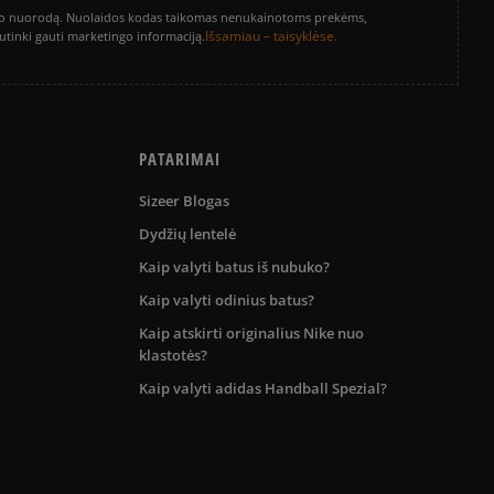
vinimo nuorodą. Nuolaidos kodas taikomas nenukainotoms prekėms,
Išsamiau – taisyklėse.
sutinki gauti marketingo informaciją.
PATARIMAI
Sizeer Blogas
Dydžių lentelė
Kaip valyti batus iš nubuko?
Kaip valyti odinius batus?
Kaip atskirti originalius Nike nuo
klastotės?
Kaip valyti adidas Handball Spezial?