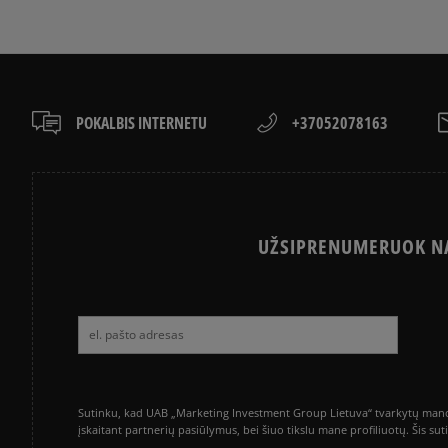
POKALBIS INTERNETU
+37052078163
UŽSIPRENUMERUOK NA
Sutinku, kad UAB „Marketing Investment Group Lietuva“ tvarkytų mano a
įskaitant partnerių pasiūlymus, bei šiuo tikslu mane profiliuotų. Šis s