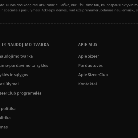
to. Nuolaidos kodą rasi atskirame el. laiške, kurį išsiųsime tau, kai paspausi akty
is ir specialiais pasiūlymais. Atkreipk dėmesį, kad užsiprenumeruodamas naujienlaiškį, 
S IR NAUDOJIMO TVARKA
APIE MUS
 naudojimo tvarka
Apie Sizeer
kimo-pardavimo taisyklės
Parduotuvės
yklės ir sąlygos
Apie SizeerClub
pasiūlymai
Kontaktai
SizeerClub programėlės
politika
litika
umas