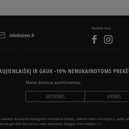
PayPal - Klientų mėgstam
American Express krediti
Apmokėjimas atsiimant pr
arba grynais. Paslauga 
Raskite mus
info@sizeer.lt
UJIENLAIŠKĮ IR GAUK -10% NENUKAINOTOMS PREKĖ
Mane domina asortimentas:
MOTERIŠKAS
VYRIŠKAS
smens duomenis tiesioginės rinkodaros tikslais, siekiant mano nurodytu e. pašto adre
čia.
utikimas gali būti bet kuriuo metu atšauktas. Daugiau informacijos