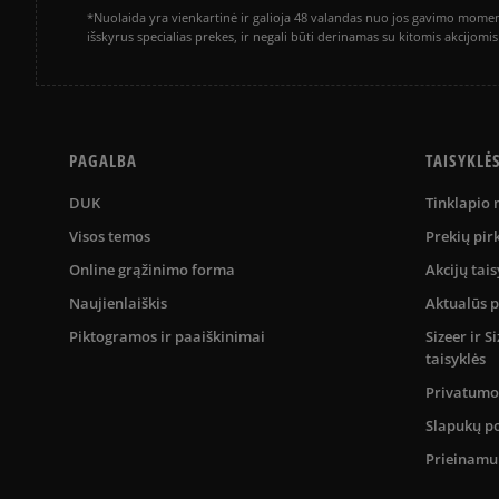
*Nuolaida yra vienkartinė ir galioja 48 valandas nuo jos gavimo momen
išskyrus specialias prekes, ir negali būti derinamas su kitomis akcijom
PAGALBA
TAISYKLĖ
DUK
Tinklapio
Visos temos
Prekių pir
Online grąžinimo forma
Akcijų tais
Naujienlaiškis
Aktualūs 
Piktogramos ir paaiškinimai
Sizeer ir 
taisyklės
Privatumo 
Slapukų po
Prieinam