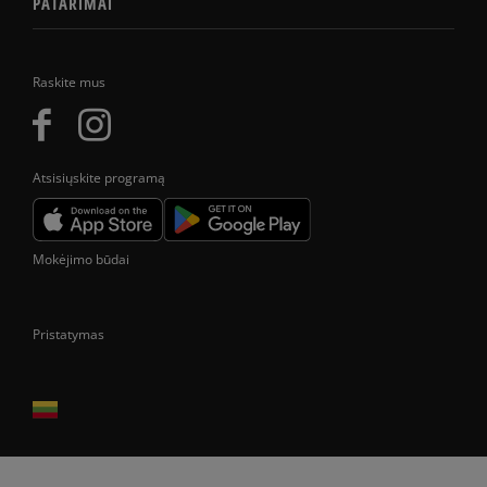
PATARIMAI
Raskite mus
Atsisiųskite programą
Mokėjimo būdai
Pristatymas
Prekes pristatome tik Lietuvos Respublikos teritorijoje