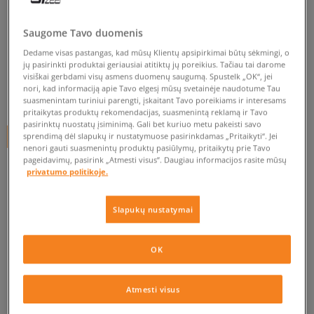
NEW ERA KEPURĖ NBA BASIC
CHICAGO BULLS
Saugome Tavo duomenis
unisex, kepurės su snapeliu
Dedame visas pastangas, kad mūsų Klientų apsipirkimai būtų sėkmingi, o
jų pasirinkti produktai geriausiai atitiktų jų poreikius. Tačiau tai darome
5.0
(
5
)
visiškai gerbdami visų asmens duomenų saugumą. Spustelk „OK“, jei
nori, kad informaciją apie Tavo elgesį mūsų svetainėje naudotume Tau
25
€
suasmenintam turiniui parengti, įskaitant Tavo poreikiams ir interesams
pritaikytas produktų rekomendacijas, suasmenintą reklamą ir Tavo
pasirinktų nuostatų įsiminimą. Gali bet kuriuo metu pakeisti savo
+ 25 tšk.
SizeerClub
sprendimą dėl slapukų ir nustatymuose pasirinkdamas „Pritaikyti“. Jei
nenori gauti suasmenintų produktų pasiūlymų, pritaikytų prie Tavo
pageidavimų, pasirink „Atmesti visus”. Daugiau informacijos rasite mūsų
privatumo politikoje.
Prekė neprieinama
Slapukų nustatymai
Jei prekė vėl bus sandėlyje, gausi pranešimą iš mūsų.
OK
Pasirinkti dydį
PATIKRINK PRIEINAMUMĄ PARDUOTUVĖJE
Pranešti
Atmesti visus
6 7/8
man