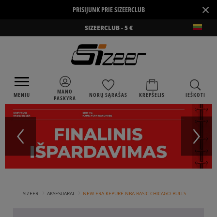
×
PRISIJUNK PRIE SIZEERCLUB
SIZEERCLUB - 5 €
MANO
MENIU
NORŲ SĄRAŠAS
KREPŠELIS
IEŠKOTI
PASKYRA
›
›
SIZEER
AKSESUARAI
NEW ERA KEPURĖ NBA BASIC CHICAGO BULLS