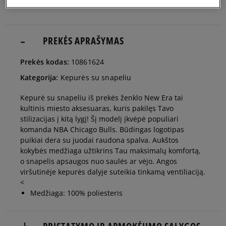
Pranešti
7
man
PREKĖS APRAŠYMAS
Pranešti
Prekės kodas:
10861624
7 1/8
man
Kategorija:
Kepurės su snapeliu
Pranešti
Kepurė su snapeliu iš prekės ženklo New Era tai
7 1/4
man
kultinis miesto aksesuaras, kuris pakilęs Tavo
stilizacijas į kitą lygį! Šį modelį įkvėpė populiari
komanda NBA Chicago Bulls. Būdingas logotipas
Pranešti
7 3/8
puikiai dera su juodai raudona spalva. Aukštos
man
kokybės medžiaga užtikrins Tau maksimalų komfortą,
o snapelis apsaugos nuo saulės ar vėjo. Angos
viršutinėje kepurės dalyje suteikia tinkamą ventiliaciją.
Pranešti
7 1/2
man
<
Medžiaga: 100% poliesteris
Pranešti
7 5/8
man