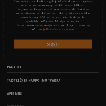
*Nuolaida yra vienkartinė ir galioja 48 valandas nuo jos gavimo
momento. Nuolaidos kodą rasi atskirame el. laiške, kurį
išsiųsime tau, kai paspausi aktyvinimo nuorodą. Nuolaidos
kodas taikomas nenukainotoms prekėms, išskyrus specialias
prekes, ir negali būti derinamas su kitomis akcijomis ir
specialiais pasiūlymais. Atkreipk dėmesį, kad
užsiprenumeruodamas naujienlaiškį, sutinki gauti marketingo
Išsamiau – taisyklėse.
informaciją.
PAGALBA
TAISYKLĖS IR NAUDOJIMO TVARKA
APIE MUS