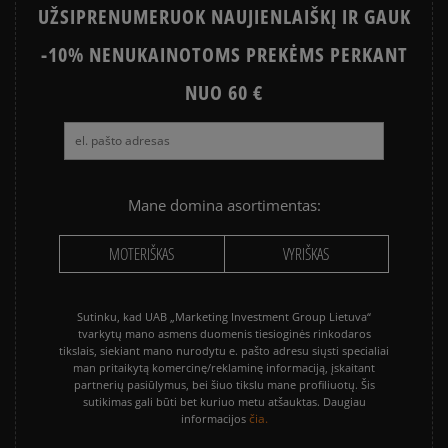
Apmokėjimas atsiimant prekes - tai galimybė
UŽSIPRENUMERUOK NAUJIENLAIŠKĮ IR GAUK
sumokėti už prekes kurjeriui kortele arba grynais.
Paslauga yra papildomai apmokestinama 3 €.
-10% NENUKAINOTOMS PREKĖMS PERKANT
Kaip mes renkame atsiliepimus?
NUO 60 €
Klientų atsiliepimai
Išvalyti
Paieška
Mane domina asortimentas:
MOTERIŠKAS
VYRIŠKAS
Sutinku, kad UAB „Marketing Investment Group Lietuva“
tvarkytų mano asmens duomenis tiesioginės rinkodaros
tikslais, siekiant mano nurodytu e. pašto adresu siųsti specialiai
man pritaikytą komercinę/reklaminę informaciją, įskaitant
partnerių pasiūlymus, bei šiuo tikslu mane profiliuotų. Šis
sutikimas gali būti bet kuriuo metu atšauktas. Daugiau
čia.
informacijos