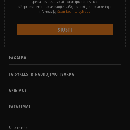
specialiais pasiūlymais. Atkreipk dėmesį, kad
užsiprenumeruodamas naujienlaiškį, sutinki gauti marketingo
Išsamiau – taisyklėse.
informaciją.
PAGALBA
TAISYKLĖS IR NAUDOJIMO TVARKA
APIE MUS
PATARIMAI
Raskite mus