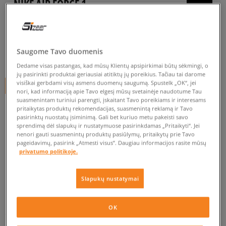
NIKE AIR FORCE 1
vyrams, kedai
0.0
(
0
)
Saugome Tavo duomenis
39,99
€
Dedame visas pastangas, kad mūsų Klientų apsipirkimai būtų sėkmingi, o
jų pasirinkti produktai geriausiai atitiktų jų poreikius. Tačiau tai darome
visiškai gerbdami visų asmens duomenų saugumą. Spustelk „OK“, jei
+ 40 tšk.
SizeerClub
nori, kad informaciją apie Tavo elgesį mūsų svetainėje naudotume Tau
suasmenintam turiniui parengti, įskaitant Tavo poreikiams ir interesams
pritaikytas produktų rekomendacijas, suasmenintą reklamą ir Tavo
pasirinktų nuostatų įsiminimą. Gali bet kuriuo metu pakeisti savo
Prekė neprieinama
sprendimą dėl slapukų ir nustatymuose pasirinkdamas „Pritaikyti“. Jei
nenori gauti suasmenintų produktų pasiūlymų, pritaikytų prie Tavo
Jei prekė vėl bus sandėlyje, gausi pranešimą iš mūsų.
pageidavimų, pasirink „Atmesti visus”. Daugiau informacijos rasite mūsų
privatumo politikoje.
Pasirinkti dydį
Slapukų nustatymai
EU dydžiai
US dydžiai
PATIKRINK PRIEINAMUMĄ PARDUOTUVĖJE
OK
41
26 cm
Pranešti man