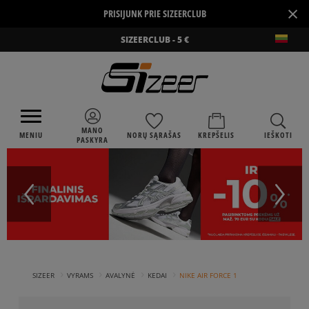
×
PRISIJUNK PRIE SIZEERCLUB
SIZEERCLUB - 5 €
MANO
MENIU
NORŲ SĄRAŠAS
KREPŠELIS
IEŠKOTI
PASKYRA
›
›
›
›
SIZEER
VYRAMS
AVALYNĖ
KEDAI
NIKE AIR FORCE 1