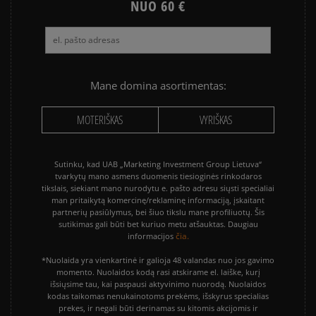
VANS OLD SKOOL
NUO 60 €
Mane domina asortimentas:
MOTERIŠKAS
VYRIŠKAS
Sutinku, kad UAB „Marketing Investment Group Lietuva“
tvarkytų mano asmens duomenis tiesioginės rinkodaros
tikslais, siekiant mano nurodytu e. pašto adresu siųsti specialiai
man pritaikytą komercinę/reklaminę informaciją, įskaitant
partnerių pasiūlymus, bei šiuo tikslu mane profiliuotų. Šis
sutikimas gali būti bet kuriuo metu atšauktas. Daugiau
čia.
informacijos
*Nuolaida yra vienkartinė ir galioja 48 valandas nuo jos gavimo
momento. Nuolaidos kodą rasi atskirame el. laiške, kurį
išsiųsime tau, kai paspausi aktyvinimo nuorodą. Nuolaidos
kodas taikomas nenukainotoms prekėms, išskyrus specialias
prekes, ir negali būti derinamas su kitomis akcijomis ir