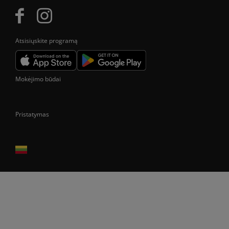
Atsisiųskite programą
Mokėjimo būdai
Pristatymas
Prekes pristatome tik Lietuvos Respublikos teritorijoje