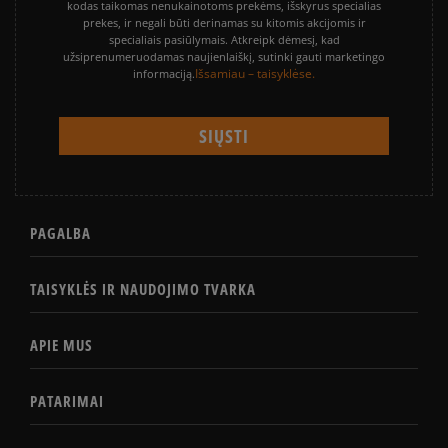
kodas taikomas nenukainotoms prekėms, išskyrus specialias
prekes, ir negali būti derinamas su kitomis akcijomis ir
specialiais pasiūlymais. Atkreipk dėmesį, kad
užsiprenumeruodamas naujienlaiškį, sutinki gauti marketingo
Išsamiau – taisyklėse.
informaciją.
PAGALBA
TAISYKLĖS IR NAUDOJIMO TVARKA
APIE MUS
PATARIMAI