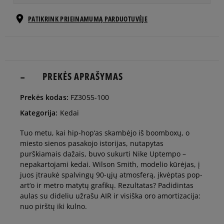
EU dydžiai
US dydžiai
PATIKRINK PRIEINAMUMĄ PARDUOTUVĖJE
41
26 cm
Pranešti man
42
26,5 cm
PREKĖS APRAŠYMAS
Pranešti man
Prekės kodas:
FZ3055-100
42,5
27 cm
Pranešti man
Kategorija:
Kedai
Tuo metu, kai hip-hop‘as skambėjo iš boomboxų, o
43
27,5 cm
Pranešti man
miesto sienos pasakojo istorijas, nutapytas
purškiamais dažais, buvo sukurti Nike Uptempo –
nepakartojami kedai. Wilson Smith, modelio kūrėjas, į
44
28 cm
Pranešti man
juos įtraukė spalvingų 90-ųjų atmosferą, įkvėptas pop-
art‘o ir metro matytų grafikų. Rezultatas? Padidintas
aulas su dideliu užrašu AIR ir visiška oro amortizacija:
44,5
28,5 cm
Pranešti man
nuo pirštų iki kulno.