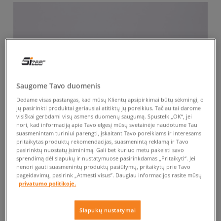
Saugome Tavo duomenis
Dedame visas pastangas, kad mūsų Klientų apsipirkimai būtų sėkmingi, o
jų pasirinkti produktai geriausiai atitiktų jų poreikius. Tačiau tai darome
visiškai gerbdami visų asmens duomenų saugumą. Spustelk „OK“, jei
nori, kad informaciją apie Tavo elgesį mūsų svetainėje naudotume Tau
suasmenintam turiniui parengti, įskaitant Tavo poreikiams ir interesams
pritaikytas produktų rekomendacijas, suasmenintą reklamą ir Tavo
pasirinktų nuostatų įsiminimą. Gali bet kuriuo metu pakeisti savo
sprendimą dėl slapukų ir nustatymuose pasirinkdamas „Pritaikyti“. Jei
nenori gauti suasmenintų produktų pasiūlymų, pritaikytų prie Tavo
pageidavimų, pasirink „Atmesti visus”. Daugiau informacijos rasite mūsų
privatumo politikoje.
Slapukų nustatymai