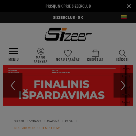
×
PRISIJUNK PRIE SIZEERCLUB
SIZEERCLUB - 5 €
MANO
MENIU
NORŲ SĄRAŠAS
KREPŠELIS
IEŠKOTI
PASKYRA
›
›
›
›
SIZEER
VYRAMS
AVALYNĖ
KEDAI
NIKE AIR MORE UPTEMPO LOW