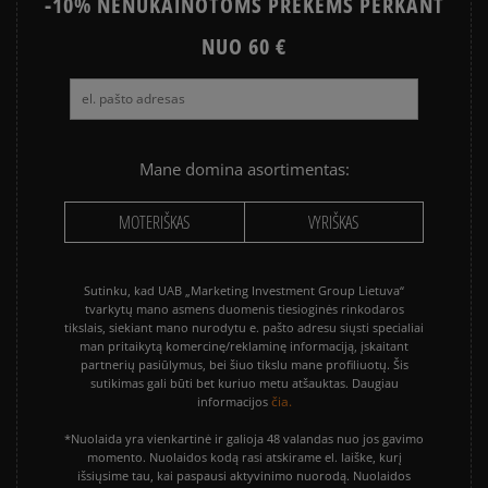
-10% NENUKAINOTOMS PREKĖMS PERKANT
ASICS GEL-NYC
VANS KNU SKOOL
VANS OLD SKOOL
NUO 60 €
Mane domina asortimentas:
MOTERIŠKAS
VYRIŠKAS
Sutinku, kad UAB „Marketing Investment Group Lietuva“
tvarkytų mano asmens duomenis tiesioginės rinkodaros
tikslais, siekiant mano nurodytu e. pašto adresu siųsti specialiai
man pritaikytą komercinę/reklaminę informaciją, įskaitant
partnerių pasiūlymus, bei šiuo tikslu mane profiliuotų. Šis
sutikimas gali būti bet kuriuo metu atšauktas. Daugiau
čia.
informacijos
*Nuolaida yra vienkartinė ir galioja 48 valandas nuo jos gavimo
momento. Nuolaidos kodą rasi atskirame el. laiške, kurį
išsiųsime tau, kai paspausi aktyvinimo nuorodą. Nuolaidos