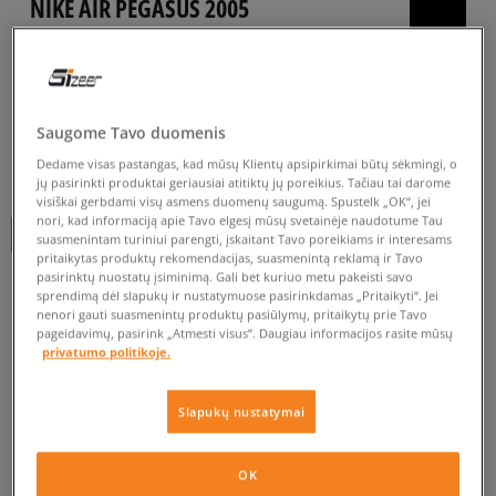
NIKE AIR PEGASUS 2005
vyrams, kedai
5.0
(
26
)
79
€
Saugome Tavo duomenis
Dedame visas pastangas, kad mūsų Klientų apsipirkimai būtų sėkmingi, o
94
€
-16%
(žemiausia kaina per pastarąsias 30 dienų iki nuolaidos)
jų pasirinkti produktai geriausiai atitiktų jų poreikius. Tačiau tai darome
140
€
-44%
(pradinė kaina)
visiškai gerbdami visų asmens duomenų saugumą. Spustelk „OK“, jei
nori, kad informaciją apie Tavo elgesį mūsų svetainėje naudotume Tau
+ 79 tšk.
SizeerClub
suasmenintam turiniui parengti, įskaitant Tavo poreikiams ir interesams
pritaikytas produktų rekomendacijas, suasmenintą reklamą ir Tavo
pasirinktų nuostatų įsiminimą. Gali bet kuriuo metu pakeisti savo
SPALVA
BALTA
sprendimą dėl slapukų ir nustatymuose pasirinkdamas „Pritaikyti“. Jei
nenori gauti suasmenintų produktų pasiūlymų, pritaikytų prie Tavo
pageidavimų, pasirink „Atmesti visus”. Daugiau informacijos rasite mūsų
privatumo politikoje.
Slapukų nustatymai
Pasirinkti dydį
OK
EU dydžiai
US dydžiai