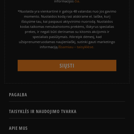
čia.
informacijos
*Nuolaida yra vienkartinė ir galioja 48 valandas nuo jos gavimo
momento. Nuolaidos kodą rasi atskirame el. laiške, kurį
išsiųsime tau, kai paspausi aktyvinimo nuorodą. Nuolaidos
kodas taikomas nenukainotoms prekėms, išskyrus specialias
prekes, ir negali būti derinamas su kitomis akcijomis ir
specialiais pasiūlymais. Atkreipk dėmesį, kad
užsiprenumeruodamas naujienlaiškį, sutinki gauti marketingo
Išsamiau – taisyklėse.
informaciją.
PAGALBA
TAISYKLĖS IR NAUDOJIMO TVARKA
APIE MUS