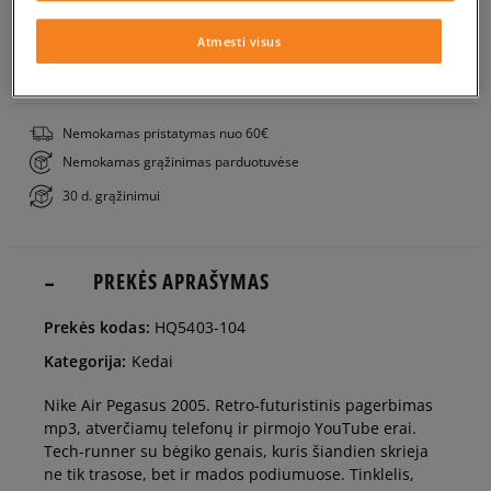
Į KREPŠELĮ
36
23 cm
Pranešti man
Atmesti visus
PATIKRINK PRIEINAMUMĄ PARDUOTUVĖJE
36,5
23,5 cm
Pranešti man
Nemokamas pristatymas nuo 60€
Nemokamas grąžinimas parduotuvėse
37,5
23,5 cm
Pranešti man
30 d. grąžinimui
38
24 cm
Pranešti man
PREKĖS APRAŠYMAS
38,5
24 cm
Pranešti man
Prekės kodas:
HQ5403-104
Kategorija:
Kedai
39
24,5 cm
Pranešti man
Nike Air Pegasus 2005. Retro-futuristinis pagerbimas
mp3, atverčiamų telefonų ir pirmojo YouTube erai.
40
25 cm
Pranešti man
Tech-runner su bėgiko genais, kuris šiandien skrieja
ne tik trasose, bet ir mados podiumuose. Tinklelis,