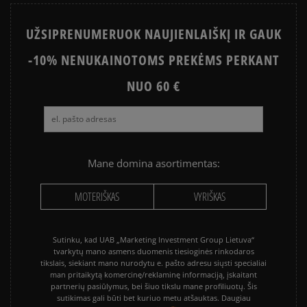
STAR
UŽSIPRENUMERUOK NAUJIENLAIŠKĮ IR GAUK
PUMA PALERMO
SALOMON EVR
-10% NENUKAINOTOMS PREKĖMS PERKANT
ASICS GEL-NYC
VANS KNU SKOOL
VANS OLD SKOOL
NUO 60 €
Mane domina asortimentas:
MOTERIŠKAS
VYRIŠKAS
Sutinku, kad UAB „Marketing Investment Group Lietuva“
tvarkytų mano asmens duomenis tiesioginės rinkodaros
tikslais, siekiant mano nurodytu e. pašto adresu siųsti specialiai
man pritaikytą komercinę/reklaminę informaciją, įskaitant
partnerių pasiūlymus, bei šiuo tikslu mane profiliuotų. Šis
sutikimas gali būti bet kuriuo metu atšauktas. Daugiau