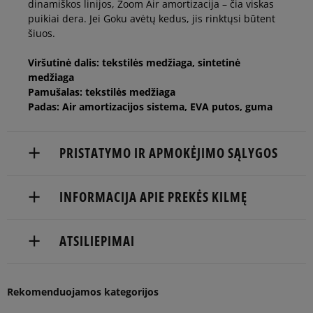
dinamiškos linijos, Zoom Air amortizacija – čia viskas
40,5
25,5 cm
Pranešti man
puikiai dera. Jei Goku avėtų kedus, jis rinktųsi būtent
šiuos.
41
26 cm
Viršutinė dalis: tekstilės medžiaga, sintetinė
medžiaga
Pamušalas: tekstilės medžiaga
42
26,5 cm
Padas: Air amortizacijos sistema, EVA putos, guma
42,5
27 cm
PRISTATYMO IR APMOKĖJIMO SĄLYGOS
NEMOKAMAS PRISTATYMAS NUO 60 €
43
27,5 cm
INFORMACIJA APIE PREKĖS KILMĘ
Prekės pristatomos per 2-6 d.d.
Nike European Headquarters
44
28 cm
ATSILIEPIMAI
Pristatymas:
Colosseum
11213 NL Hilversum, Netherlands
kurjeriu
44,5
28,5 cm
Pranešti man
atsiėmimas parduotuvėje
Rekomenduojamos kategorijos
Product.Safety.EMEA@nike.com
5
96%
į paštomatą