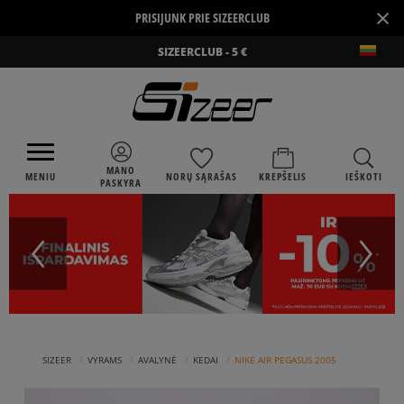
×
PRISIJUNK PRIE SIZEERCLUB
SIZEERCLUB - 5 €
MANO
MENIU
NORŲ SĄRAŠAS
KREPŠELIS
IEŠKOTI
PASKYRA
›
›
›
›
SIZEER
VYRAMS
AVALYNĖ
KEDAI
NIKE AIR PEGASUS 2005