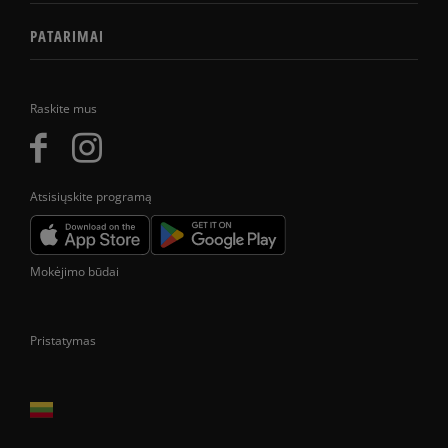
PATARIMAI
Raskite mus
Atsisiųskite programą
Mokėjimo būdai
Pristatymas
Prekes pristatome tik Lietuvos Respublikos teritorijoje