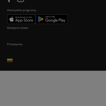
Atsisiųskite programą
Mokėjimo būdai
Pristatymas
Prekes pristatome tik Lietuvos Respublikos teritorijoje