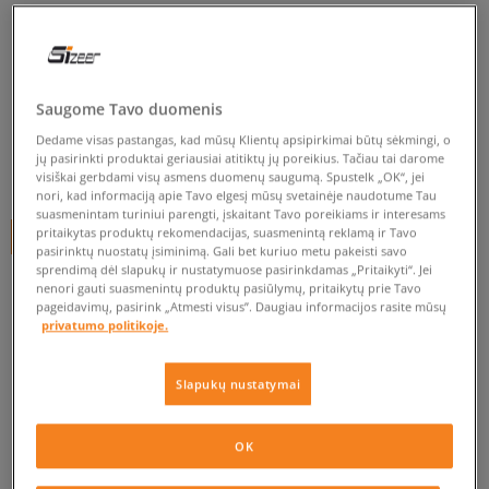
NIKE CLASSIC CORTEZ
LEATHER
vyrams, kedai
Saugome Tavo duomenis
0.0
(
0
)
Dedame visas pastangas, kad mūsų Klientų apsipirkimai būtų sėkmingi, o
jų pasirinkti produktai geriausiai atitiktų jų poreikius. Tačiau tai darome
25
€
visiškai gerbdami visų asmens duomenų saugumą. Spustelk „OK“, jei
nori, kad informaciją apie Tavo elgesį mūsų svetainėje naudotume Tau
suasmenintam turiniui parengti, įskaitant Tavo poreikiams ir interesams
pritaikytas produktų rekomendacijas, suasmenintą reklamą ir Tavo
+ 25 tšk.
SizeerClub
pasirinktų nuostatų įsiminimą. Gali bet kuriuo metu pakeisti savo
sprendimą dėl slapukų ir nustatymuose pasirinkdamas „Pritaikyti“. Jei
nenori gauti suasmenintų produktų pasiūlymų, pritaikytų prie Tavo
pageidavimų, pasirink „Atmesti visus”. Daugiau informacijos rasite mūsų
Prekė neprieinama
privatumo politikoje.
Jei prekė vėl bus sandėlyje, gausi pranešimą iš mūsų.
Slapukų nustatymai
Pasirinkti dydį
OK
EU dydžiai
US dydžiai
PATIKRINK PRIEINAMUMĄ PARDUOTUVĖJE