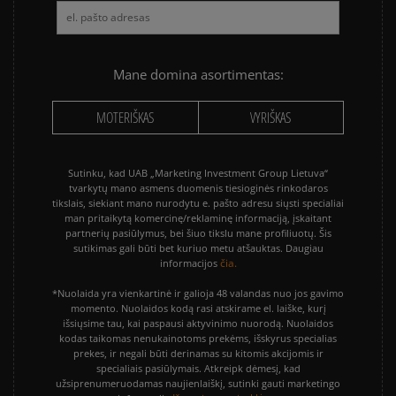
Mane domina asortimentas:
MOTERIŠKAS
VYRIŠKAS
Sutinku, kad UAB „Marketing Investment Group Lietuva“
tvarkytų mano asmens duomenis tiesioginės rinkodaros
tikslais, siekiant mano nurodytu e. pašto adresu siųsti specialiai
man pritaikytą komercinę/reklaminę informaciją, įskaitant
partnerių pasiūlymus, bei šiuo tikslu mane profiliuotų. Šis
sutikimas gali būti bet kuriuo metu atšauktas. Daugiau
čia.
informacijos
*Nuolaida yra vienkartinė ir galioja 48 valandas nuo jos gavimo
momento. Nuolaidos kodą rasi atskirame el. laiške, kurį
išsiųsime tau, kai paspausi aktyvinimo nuorodą. Nuolaidos
kodas taikomas nenukainotoms prekėms, išskyrus specialias
prekes, ir negali būti derinamas su kitomis akcijomis ir
specialiais pasiūlymais. Atkreipk dėmesį, kad
užsiprenumeruodamas naujienlaiškį, sutinki gauti marketingo