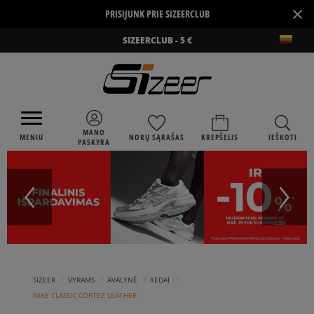
×
PRISIJUNK PRIE SIZEERCLUB
SIZEERCLUB - 5 €
MANO
MENIU
NORŲ SĄRAŠAS
KREPŠELIS
IEŠKOTI
PASKYRA
›
›
›
›
SIZEER
VYRAMS
AVALYNĖ
KEDAI
NIKE CLASSIC CORTEZ LEATHER