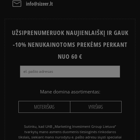
apjungianti skirtingus atsiskaitymo būdus: per
info@sizeer.lt
Paysera sistemą, elektroninę bankininkystę,
1
grynaisiais ir kitus būdus.
0%
PayPal - Klientų mėgstama sistema, leidžianti
atsiskaityti VISA, MasterCard, Maestro, American
UŽSIPRENUMERUOK NAUJIENLAIŠKĮ IR GAUK
Express kreditinėmis ir debeto kortelėmis bei kitais
būdais.
-10% NENUKAINOTOMS PREKĖMS PERKANT
Apmokėjimas atsiimant prekes - tai galimybė
Kaip mes renkame atsiliepimus?
sumokėti už prekes kurjeriui kortele arba grynais.
NUO 60 €
Klientų atsiliepimai
Paslauga yra papildomai apmokestinama 3 €.
Išvalyti
Paieška
Mane domina asortimentas:
MOTERIŠKAS
VYRIŠKAS
Sutinku, kad UAB „Marketing Investment Group Lietuva“
tvarkytų mano asmens duomenis tiesioginės rinkodaros
tikslais, siekiant mano nurodytu e. pašto adresu siųsti specialiai