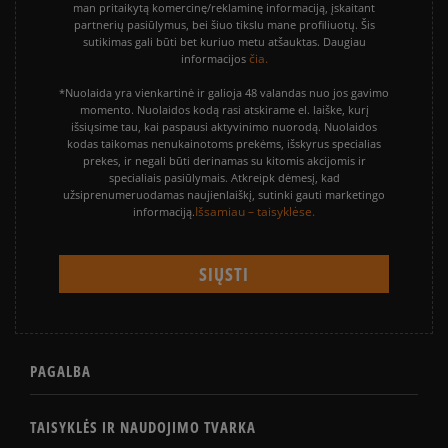
man pritaikytą komercinę/reklaminę informaciją, įskaitant
partnerių pasiūlymus, bei šiuo tikslu mane profiliuotų. Šis
sutikimas gali būti bet kuriuo metu atšauktas. Daugiau
čia.
informacijos
*Nuolaida yra vienkartinė ir galioja 48 valandas nuo jos gavimo
momento. Nuolaidos kodą rasi atskirame el. laiške, kurį
išsiųsime tau, kai paspausi aktyvinimo nuorodą. Nuolaidos
kodas taikomas nenukainotoms prekėms, išskyrus specialias
prekes, ir negali būti derinamas su kitomis akcijomis ir
specialiais pasiūlymais. Atkreipk dėmesį, kad
užsiprenumeruodamas naujienlaiškį, sutinki gauti marketingo
Išsamiau – taisyklėse.
informaciją.
PAGALBA
TAISYKLĖS IR NAUDOJIMO TVARKA