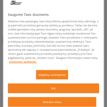
NIKE RANKINUKAS HERITAGE
unisex, liemens rankinė
Saugome Tavo duomenis
5.0
(
137
)
Dedame visas pastangas, kad mūsų Klientų apsipirkimai būtų sėkmingi, o
jų pasirinkti produktai geriausiai atitiktų jų poreikius. Tačiau tai darome
19
€
visiškai gerbdami visų asmens duomenų saugumą. Spustelk „OK“, jei
nori, kad informaciją apie Tavo elgesį mūsų svetainėje naudotume Tau
suasmenintam turiniui parengti, įskaitant Tavo poreikiams ir interesams
+ 19 tšk.
SizeerClub
pritaikytas produktų rekomendacijas, suasmenintą reklamą ir Tavo
pasirinktų nuostatų įsiminimą. Gali bet kuriuo metu pakeisti savo
sprendimą dėl slapukų ir nustatymuose pasirinkdamas „Pritaikyti“. Jei
nenori gauti suasmenintų produktų pasiūlymų, pritaikytų prie Tavo
pageidavimų, pasirink „Atmesti visus”. Daugiau informacijos rasite mūsų
privatumo politikoje.
Prekė neprieinama
Slapukų nustatymai
Jei prekė vėl bus sandėlyje, gausi pranešimą iš mūsų.
OK
Pasirinkti dydį
Atmesti visus
PATIKRINK PRIEINAMUMĄ PARDUOTUVĖJE
ONE SIZE
Pranešti man