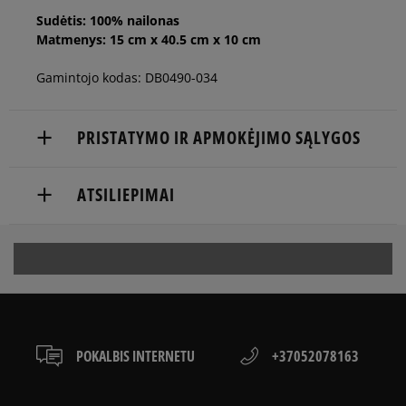
Sudėtis: 100% nailonas
Matmenys: 15 cm x 40.5 cm x 10 cm
Gamintojo kodas: DB0490-034
PRISTATYMO IR APMOKĖJIMO SĄLYGOS
NEMOKAMAS PRISTATYMAS NUO 60 €
ATSILIEPIMAI
Prekės pristatomos per 2-6 d.d.
Pristatymas:
5
99%
5.0
kurjeriu
atsiėmimas parduotuvėje
4
1%
į paštomatą
137
kliento
POKALBIS INTERNETU
+37052078163
3
atsiliepimai
1%
Apmokėjimas:
iš visų laikų
Paysera – elektroninė atsiskaitymų sistema,
2
Atsiliepimus surinko ir patikrino
0%