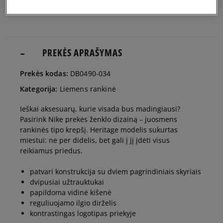
PREKĖS APRAŠYMAS
Prekės kodas:
DB0490-034
Kategorija:
Liemens rankinė
Ieškai aksesuarų, kurie visada bus madingiausi?
Pasirink Nike prekės ženklo dizainą – juosmens
rankinės tipo krepšį. Heritage modelis sukurtas
miestui: ne per didelis, bet gali į jį įdėti visus
reikiamus priedus.
patvari konstrukcija su dviem pagrindiniais skyriais
dvipusiai užtrauktukai
papildoma vidinė kišenė
reguliuojamo ilgio dirželis
kontrastingas logotipas priekyje