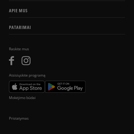
APIE MUS
PATARIMAI
Raskite mus
Atsisiųskite programą
Mokėjimo būdai
Pristatymas
Prekes pristatome tik Lietuvos Respublikos teritorijoje