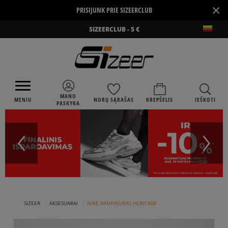
×
PRISIJUNK PRIE SIZEERCLUB
SIZEERCLUB - 5 €
MANO
MENIU
NORŲ SĄRAŠAS
KREPŠELIS
IEŠKOTI
PASKYRA
›
›
SIZEER
AKSESUARAI
NIKE RANKINUKAS HERITAGE