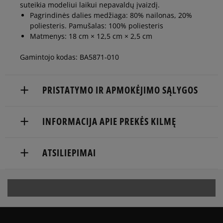
suteikia modeliui laikui nepavaldų įvaizdį.
Pagrindinės dalies medžiaga: 80% nailonas, 20%
poliesteris. Pamušalas: 100% poliesteris
Matmenys: 18 cm × 12,5 cm × 2,5 cm
Gamintojo kodas: BA5871-010
PRISTATYMO IR APMOKĖJIMO SĄLYGOS
NEMOKAMAS PRISTATYMAS NUO 60 €
INFORMACIJA APIE PREKĖS KILMĘ
Prekės pristatomos per 2-6 d.d.
Nike European Headquarters
ATSILIEPIMAI
Pristatymas:
Colosseum
11213 NL Hilversum, Netherlands
kurjeriu
atsiėmimas parduotuvėje
Product.Safety.EMEA@nike.com
5
98%
į paštomatą
5.0
Apmokėjimas:
4
2%