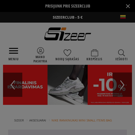
×
PRISIJUNK PRIE SIZEERCLUB
SIZEERCLUB - 5 €
MANO
MENIU
NORŲ SĄRAŠAS
KREPŠELIS
IEŠKOTI
PASKYRA
›
›
SIZEER
AKSESUARAI
NIKE RANKINUKAS MINI SMALL ITEMS BAG