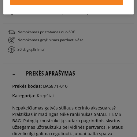
PATIKRINK PRIEINAMUMĄ PARDUOTUVĖJE
Nemokamas pristatymas nuo 60€
Nemokamas grąžinimas parduotuvėse
30 d. grąžinimui
PREKĖS APRAŠYMAS
Prekės kodas:
BA5871-010
Kategorija:
Krepšiai
Nepakeičiamas gatvės stiliaus derinio aksesuaras?
Praktiškas ir madingas Nike rankinukas SMALL ITEMS
BAG. Patogią konstrukciją sudaro pagrindinis skyrius
užsegamas užtrauktuku bei vidinės pertvaros. Plataus
dirželio ilgį galima reguliuoti. Juodai balta spalva