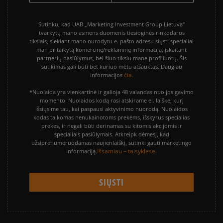
Sutinku, kad UAB „Marketing Investment Group Lietuva“
tvarkytų mano asmens duomenis tiesioginės rinkodaros
tikslais, siekiant mano nurodytu e. pašto adresu siųsti specialiai
man pritaikytą komercinę/reklaminę informaciją, įskaitant
partnerių pasiūlymus, bei šiuo tikslu mane profiliuotų. Šis
sutikimas gali būti bet kuriuo metu atšauktas. Daugiau
čia.
informacijos
*Nuolaida yra vienkartinė ir galioja 48 valandas nuo jos gavimo
momento. Nuolaidos kodą rasi atskirame el. laiške, kurį
išsiųsime tau, kai paspausi aktyvinimo nuorodą. Nuolaidos
kodas taikomas nenukainotoms prekėms, išskyrus specialias
prekes, ir negali būti derinamas su kitomis akcijomis ir
specialiais pasiūlymais. Atkreipk dėmesį, kad
užsiprenumeruodamas naujienlaiškį, sutinki gauti marketingo
Išsamiau – taisyklėse.
informaciją.