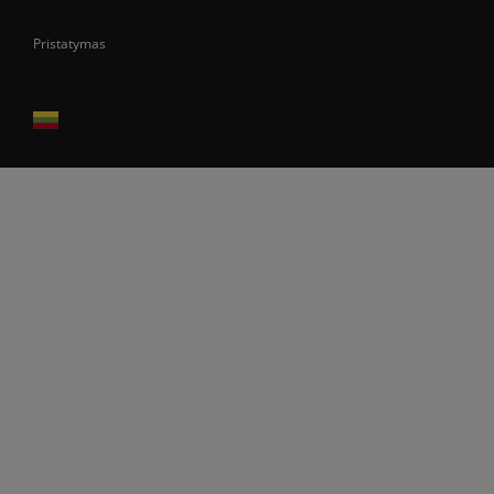
Pristatymas
Prekes pristatome tik Lietuvos Respublikos teritorijoje