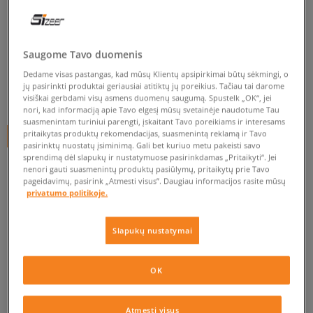
NIKE RANKINUKAS MINI
SMALL ITEMS BAG
unisex, krepšiai
Saugome Tavo duomenis
5.0
(
51
)
Dedame visas pastangas, kad mūsų Klientų apsipirkimai būtų sėkmingi, o
jų pasirinkti produktai geriausiai atitiktų jų poreikius. Tačiau tai darome
25
€
visiškai gerbdami visų asmens duomenų saugumą. Spustelk „OK“, jei
nori, kad informaciją apie Tavo elgesį mūsų svetainėje naudotume Tau
suasmenintam turiniui parengti, įskaitant Tavo poreikiams ir interesams
pritaikytas produktų rekomendacijas, suasmenintą reklamą ir Tavo
+ 25 tšk.
SizeerClub
pasirinktų nuostatų įsiminimą. Gali bet kuriuo metu pakeisti savo
sprendimą dėl slapukų ir nustatymuose pasirinkdamas „Pritaikyti“. Jei
SPALVA
JUODA
nenori gauti suasmenintų produktų pasiūlymų, pritaikytų prie Tavo
pageidavimų, pasirink „Atmesti visus”. Daugiau informacijos rasite mūsų
privatumo politikoje.
Slapukų nustatymai
ONE SIZE
OK
ONE SIZE
Į KREPŠELĮ
Atmesti visus