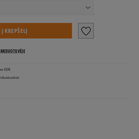
US dydžiai
Į KREPŠELĮ
Pranešti man
PARDUOTUVĖJE
uo 60€
Pranešti man
rduotuvėse
Pranešti man
Pranešti man
Pranešti man