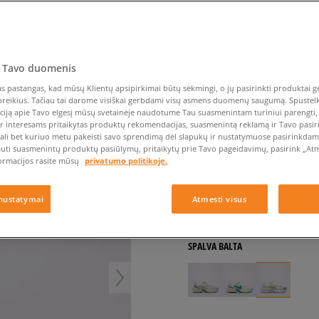
Nike Air Max TL 2.5
Liemens rankinė
Vans
Confront
Champion
EMU Australia
Converse Chuck Taylor
Vans
Batų priežiūra
Liemens rankinė
All Star
Havaianas
Skrybėlės
Converse
Confront
Ellesse
Skrybėlės
Converse Chuck 70
Saucony
Crocs
Converse
Jansport
Jordan 4
Clarks
Dr. Martens
DC
Jordan
NIKE V2K RUN
 Tavo duomenis
Nike Air Max DN8
Dickies
Eastpak
Dickies
Lacoste
moterims, kedai
 pastangas, kad mūsų Klientų apsipirkimai būtų sėkmingi, o jų pasirinkti produktai ge
New Balance 530
EMU Australia
Dr. Martens
New Era
poreikius. Tačiau tai darome visiškai gerbdami visų asmens duomenų saugumą. Spustelk 
New Balance 9060
ciją apie Tavo elgesį mūsų svetainėje naudotume Tau suasmenintam turiniui parengti, 
4.9
(
130
)
ir interesams pritaikytas produktų rekomendacijas, suasmenintą reklamą ir Tavo pasir
Nike Dunk
ali bet kuriuo metu pakeisti savo sprendimą dėl slapukų ir nustatymuose pasirinkdamas
69
€
Puma Speedcat
auti suasmenintų produktų pasiūlymų, pritaikytų prie Tavo pageidavimų, pasirink „Atme
ormacijos rasite mūsų
privatumo politikoje.
Puma Suede XL
120
€
-43%
(žemiausia kaina per 
Puma Palermo
120
€
-43%
(pradinė kaina)
nustatymai
Atmesti visus
Asics Gel-NYC Rugged
+ 69 tšk.
SizeerClub
SPALVA
BALTA