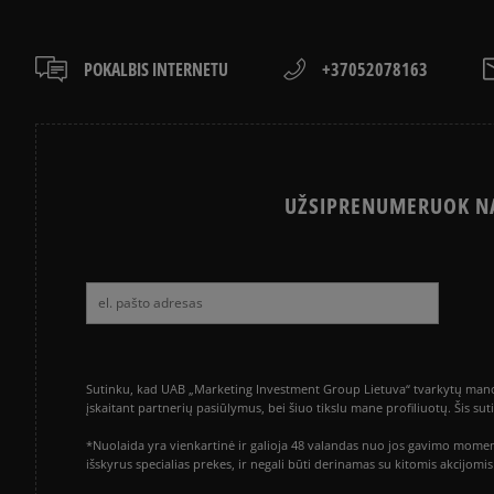
POKALBIS INTERNETU
+37052078163
UŽSIPRENUMERUOK NA
Sutinku, kad UAB „Marketing Investment Group Lietuva“ tvarkytų mano a
įskaitant partnerių pasiūlymus, bei šiuo tikslu mane profiliuotų. Šis s
*Nuolaida yra vienkartinė ir galioja 48 valandas nuo jos gavimo momen
išskyrus specialias prekes, ir negali būti derinamas su kitomis akcijom