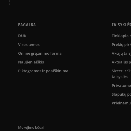
PAGALBA
TAISYKLĖ
DUK
Tinklapio
Visos temos
Prekių pir
Online grąžinimo forma
Akcijų tais
Naujienlaiškis
Aktualūs 
Piktogramos ir paaiškinimai
Sizeer ir 
taisyklės
Privatumo 
Slapukų po
Prieinam
Mokėjimo būdai