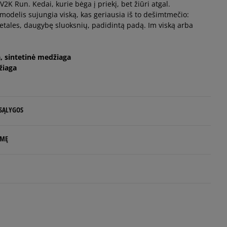
2K Run. Kedai, kurie bėga į priekį, bet žiūri atgal.
 modelis sujungia viską, kas geriausia iš to dešimtmečio:
 detales, daugybę sluoksnių, padidintą padą. Im viską arba
Pranešti man
a, sintetinė medžiaga
Pranešti man
žiaga
Pranešti man
 SĄLYGOS
 NUO 60 €
LMĘ
d.d.
rs
rlands
5
e
95%
.com
Plotis
Balsų skaičius: 10