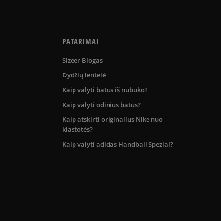
PATARIMAI
Sizeer Blogas
Dydžių lentelė
Kaip valyti batus iš nubuko?
Kaip valyti odinius batus?
Kaip atskirti originalius Nike nuo
klastotės?
Kaip valyti adidas Handball Spezial?