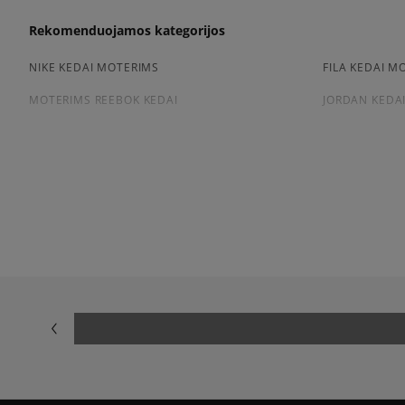
Rekomenduojamos kategorijos
NIKE KEDAI MOTERIMS
FILA KEDAI M
MOTERIMS REEBOK KEDAI
JORDAN KEDA
Peržiūrėkite populiarias moteriškų kedai kolekcijas:
NIKE AIR FORCE 1
ADIDAS SAMB
NIKE DUNK
NIKE CORTEZ
NEW BALANCE 530
AIR JORDAN
PUMA PALERMO
PUMA SPEED
NEW BALANCE 9060
SALOMON EV