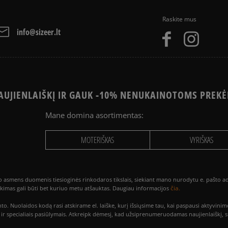
Raskite mus
info@sizeer.lt
UJIENLAIŠKĮ IR GAUK -10% NENUKAINOTOMS PREKĖ
Mane domina asortimentas:
MOTERIŠKAS
VYRIŠKAS
smens duomenis tiesioginės rinkodaros tikslais, siekiant mano nurodytu e. pašto adre
čia.
utikimas gali būti bet kuriuo metu atšauktas. Daugiau informacijos
to. Nuolaidos kodą rasi atskirame el. laiške, kurį išsiųsime tau, kai paspausi akty
is ir specialiais pasiūlymais. Atkreipk dėmesį, kad užsiprenumeruodamas naujienlaiškį, 