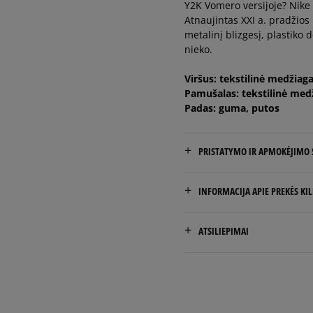
Y2K Vomero versijoje? Nike V
40
25,5 cm
Atnaujintas XXI a. pradžios
metalinį blizgesį, plastiko
nieko.
40,5
26 cm
Viršus: tekstilinė medžiag
41
26,5 cm
Pamušalas: tekstilinė med
Padas: guma, putos
42
27 cm
PRISTATYMO IR APMOKĖJIMO
NEMOKAMAS PRISTATYMAS
INFORMACIJA APIE PREKĖS KI
Prekės pristatomos per 2-6 
Nike European Headquarte
ATSILIEPIMAI
Colosseum
Pristatymas:
11213 NL Hilversum, Nethe
kurjeriu
atsiėmimas parduotuvėj
Product.Safety.EMEA@nike
į paštomatą