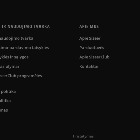
S IR NAUDOJIMO TVARKA
APIE MUS
 naudojimo tvarka
Apie Sizeer
kimo-pardavimo taisyklės
Parduotuvės
yklės ir sąlygos
Apie SizeerClub
pasiūlymai
Kontaktai
SizeerClub programėlės
politika
litika
umas
Pristatymas