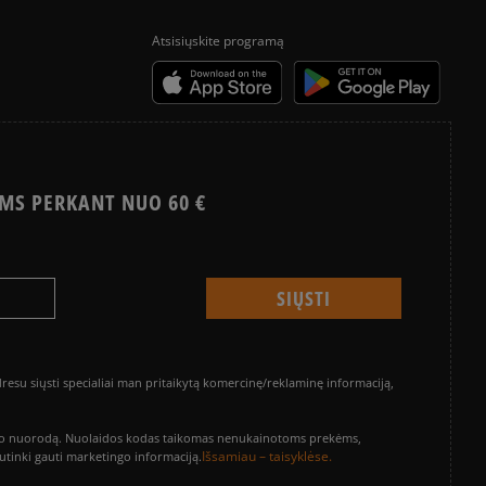
Atsisiųskite programą
MS PERKANT NUO 60 €
su siųsti specialiai man pritaikytą komercinę/reklaminę informaciją,
vinimo nuorodą. Nuolaidos kodas taikomas nenukainotoms prekėms,
Išsamiau – taisyklėse.
sutinki gauti marketingo informaciją.