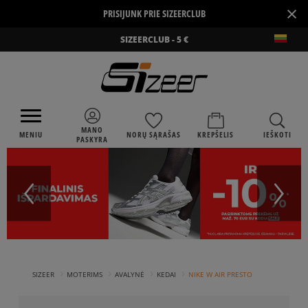
×
PRISIJUNK PRIE SIZEERCLUB
SIZEERCLUB - 5 €
MANO
MENIU
NORŲ SĄRAŠAS
KREPŠELIS
IEŠKOTI
PASKYRA
›
›
›
›
SIZEER
MOTERIMS
AVALYNĖ
KEDAI
NIKE W AIR PRESTO