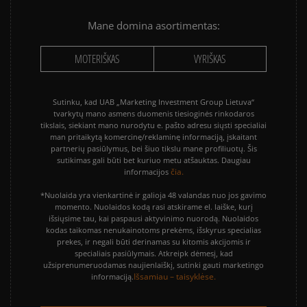
Mane domina asortimentas:
MOTERIŠKAS
VYRIŠKAS
Sutinku, kad UAB „Marketing Investment Group Lietuva“
tvarkytų mano asmens duomenis tiesioginės rinkodaros
tikslais, siekiant mano nurodytu e. pašto adresu siųsti specialiai
man pritaikytą komercinę/reklaminę informaciją, įskaitant
partnerių pasiūlymus, bei šiuo tikslu mane profiliuotų. Šis
sutikimas gali būti bet kuriuo metu atšauktas. Daugiau
čia.
informacijos
*Nuolaida yra vienkartinė ir galioja 48 valandas nuo jos gavimo
momento. Nuolaidos kodą rasi atskirame el. laiške, kurį
išsiųsime tau, kai paspausi aktyvinimo nuorodą. Nuolaidos
kodas taikomas nenukainotoms prekėms, išskyrus specialias
prekes, ir negali būti derinamas su kitomis akcijomis ir
specialiais pasiūlymais. Atkreipk dėmesį, kad
užsiprenumeruodamas naujienlaiškį, sutinki gauti marketingo
Išsamiau – taisyklėse.
informaciją.