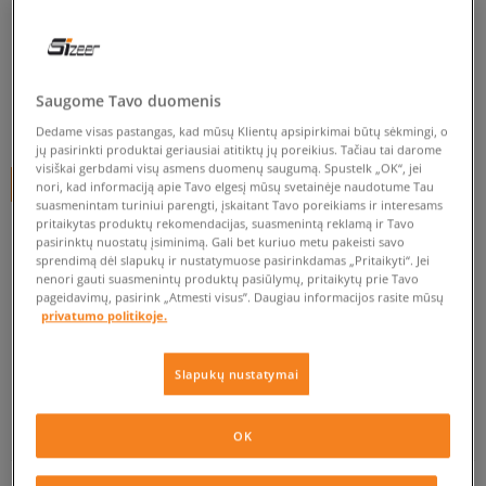
NIKE W AIR PRESTO
moterims, kedai
0.0
(
0
)
Saugome Tavo duomenis
29,99
€
Dedame visas pastangas, kad mūsų Klientų apsipirkimai būtų sėkmingi, o
jų pasirinkti produktai geriausiai atitiktų jų poreikius. Tačiau tai darome
visiškai gerbdami visų asmens duomenų saugumą. Spustelk „OK“, jei
+ 30 tšk.
SizeerClub
nori, kad informaciją apie Tavo elgesį mūsų svetainėje naudotume Tau
suasmenintam turiniui parengti, įskaitant Tavo poreikiams ir interesams
pritaikytas produktų rekomendacijas, suasmenintą reklamą ir Tavo
pasirinktų nuostatų įsiminimą. Gali bet kuriuo metu pakeisti savo
sprendimą dėl slapukų ir nustatymuose pasirinkdamas „Pritaikyti“. Jei
Prekė neprieinama
nenori gauti suasmenintų produktų pasiūlymų, pritaikytų prie Tavo
pageidavimų, pasirink „Atmesti visus”. Daugiau informacijos rasite mūsų
Jei prekė vėl bus sandėlyje, gausi pranešimą iš mūsų.
privatumo politikoje.
Pasirinkti dydį
Slapukų nustatymai
EU dydžiai
US dydžiai
PATIKRINK PRIEINAMUMĄ PARDUOTUVĖJE
OK
36,5
23 cm
Pranešti man