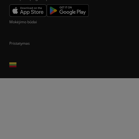
Mokėjimo būdai
Pristatymas
Prekes pristatome tik Lietuvos Respublikos teritorijoje