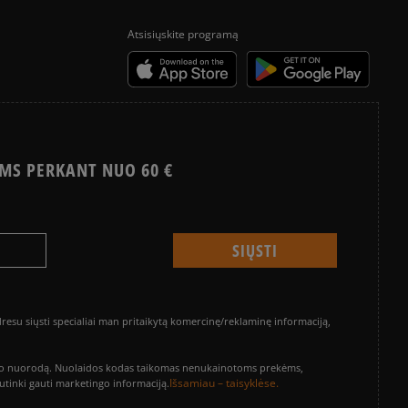
Atsisiųskite programą
MS PERKANT NUO 60 €
su siųsti specialiai man pritaikytą komercinę/reklaminę informaciją,
vinimo nuorodą. Nuolaidos kodas taikomas nenukainotoms prekėms,
Išsamiau – taisyklėse.
sutinki gauti marketingo informaciją.