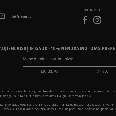
Raskite mus
info@sizeer.lt
UJIENLAIŠKĮ IR GAUK -10% NENUKAINOTOMS PREKĖ
Mane domina asortimentas:
MOTERIŠKAS
VYRIŠKAS
smens duomenis tiesioginės rinkodaros tikslais, siekiant mano nurodytu e. pašto adre
čia.
utikimas gali būti bet kuriuo metu atšauktas. Daugiau informacijos
to. Nuolaidos kodą rasi atskirame el. laiške, kurį išsiųsime tau, kai paspausi akty
is ir specialiais pasiūlymais. Atkreipk dėmesį, kad užsiprenumeruodamas naujienlaiškį, 