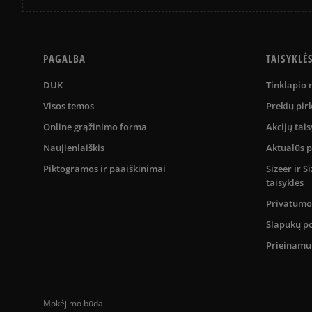
PAGALBA
TAISYKLĖ
DUK
Tinklapio
Visos temos
Prekių pir
Online grąžinimo forma
Akcijų tais
Naujienlaiškis
Aktualūs 
Piktogramos ir paaiškinimai
Sizeer ir 
taisyklės
Privatumo 
Slapukų po
Prieinam
Mokėjimo būdai