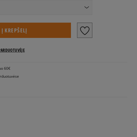
US dydžiai
Į KREPŠELĮ
PARDUOTUVĖJE
uo 60€
rduotuvėse