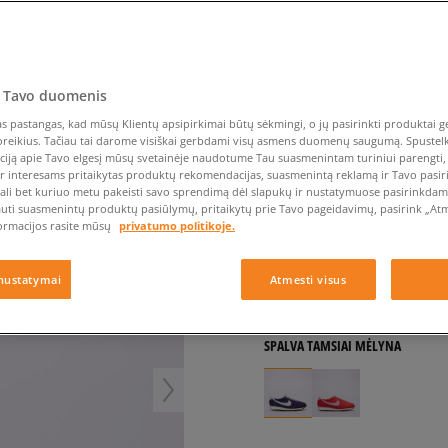
Nike Air Max TL 2.5
Liemens rankinė
Vans
Confront
Champion
EMU Australia
Converse Chuck Taylor
Vans
Kepurės
Kepurės
All Star
Havaianas
Skrybėlės
Converse
Confront
Ellesse
Pirštinės
Converse Chuck 70
Saucony
Crocs
Converse
Jansport
Jordan 4
Clarks
Dr. Martens
DC
Jordan
NIKE W LD-1000 SE 2
 Tavo duomenis
Nike Air Max DN8
Dickies
Eastpak
Dickies
Lacoste
moterims, kedai
 pastangas, kad mūsų Klientų apsipirkimai būtų sėkmingi, o jų pasirinkti produktai ge
New Balance 530
EMU Australia
Dr. Martens
New Era
poreikius. Tačiau tai darome visiškai gerbdami visų asmens duomenų saugumą. Spustelk 
New Balance 9060
ciją apie Tavo elgesį mūsų svetainėje naudotume Tau suasmenintam turiniui parengti, 
5.0
(
6
)
ir interesams pritaikytas produktų rekomendacijas, suasmenintą reklamą ir Tavo pasir
Nike Dunk
ali bet kuriuo metu pakeisti savo sprendimą dėl slapukų ir nustatymuose pasirinkdamas
62
€
Puma Speedcat
auti suasmenintų produktų pasiūlymų, pritaikytų prie Tavo pageidavimų, pasirink „Atme
ormacijos rasite mūsų
privatumo politikoje.
Puma Suede XL
64
€
-3%
(žemiausia kaina per pas
Puma Palermo
100
€
-38%
(pradinė kaina)
nustatymai
Atmesti visus
Asics Gel-NYC Rugged
+ 62 tšk.
SizeerClub
SPALVA
TAMSIAI MĖLYNA