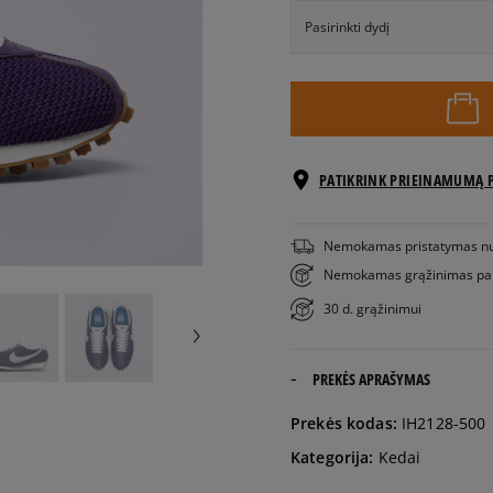
Pasirinkti dydį
EU dydžiai
36
22,5 cm
PATIKRINK PRIEINAMUMĄ 
36,5
23 cm
Nemokamas pristatymas n
37,5
23,5 cm
Nemokamas grąžinimas pa
30 d. grąžinimui
38
24 cm
PREKĖS APRAŠYMAS
38,5
24,5 cm
Prekės kodas:
IH2128-500
39
25 cm
Kategorija:
Kedai