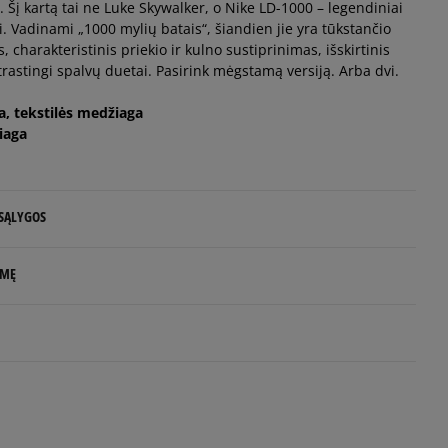
 Šį kartą tai ne Luke Skywalker, o Nike LD-1000 – legendiniai
i. Vadinami „1000 mylių batais“, šiandien jie yra tūkstančio
s, charakteristinis priekio ir kulno sustiprinimas, išskirtinis
trastingi spalvų duetai. Pasirink mėgstamą versiją. Arba dvi.
da, tekstilės medžiaga
Pranešti man
iaga
 SĄLYGOS
 NUO 60 €
LMĘ
d.d.
rs
rlands
e
.com
5
100%