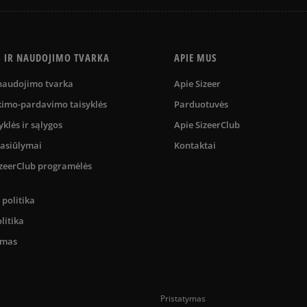
S IR NAUDOJIMO TVARKA
APIE MUS
 naudojimo tvarka
Apie Sizeer
kimo-pardavimo taisyklės
Parduotuvės
yklės ir sąlygos
Apie SizeerClub
pasiūlymai
Kontaktai
SizeerClub programėlės
politika
litika
umas
Pristatymas