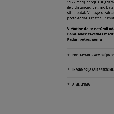
1977 metų herojus sugrįžta.
40
25,5 cm
ilgų distancijų bėgimo bata
stilių batai. Vintage dizaina
protektoriaus raštas. Ir kon
40,5
26 cm
Viršutinė dalis: natūrali o
41
26,5 cm
Pamušalas: tekstilės medž
Padas: putos, guma
PRISTATYMO IR APMOKĖJIMO
NEMOKAMAS PRISTATYMAS
INFORMACIJA APIE PREKĖS KI
Prekės pristatomos per 2-6 
Nike European Headquarte
ATSILIEPIMAI
Colosseum
Pristatymas:
11213 NL Hilversum, Nethe
kurjeriu
atsiėmimas parduotuvėj
Product.Safety.EMEA@nike
į paštomatą