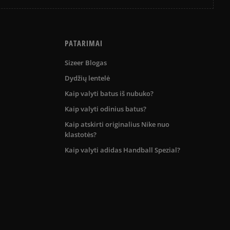
PATARIMAI
Sizeer Blogas
Dydžių lentelė
Kaip valyti batus iš nubuko?
Kaip valyti odinius batus?
Kaip atskirti originalius Nike nuo
klastotės?
Kaip valyti adidas Handball Spezial?