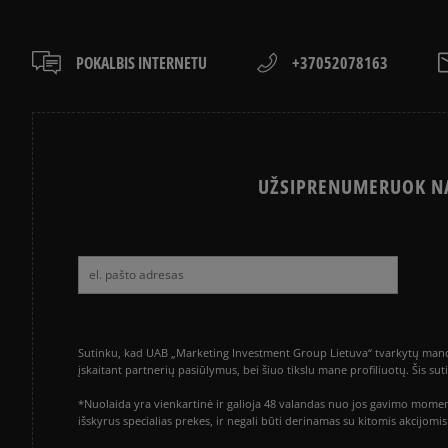
POKALBIS INTERNETU
+37052078163
UŽSIPRENUMERUOK NA
Sutinku, kad UAB „Marketing Investment Group Lietuva“ tvarkytų mano a
įskaitant partnerių pasiūlymus, bei šiuo tikslu mane profiliuotų. Šis s
*Nuolaida yra vienkartinė ir galioja 48 valandas nuo jos gavimo momen
išskyrus specialias prekes, ir negali būti derinamas su kitomis akcijom