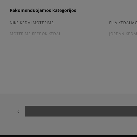
Rekomenduojamos kategorijos
NIKE KEDAI MOTERIMS
FILA KEDAI M
MOTERIMS REEBOK KEDAI
JORDAN KEDA
Peržiūrėkite populiarias moteriškų kedai kolekcijas:
NIKE AIR FORCE 1
ADIDAS SAMB
NIKE DUNK
NIKE CORTEZ
NEW BALANCE 530
AIR JORDAN
PUMA PALERMO
PUMA SPEED
NEW BALANCE 9060
SALOMON EV