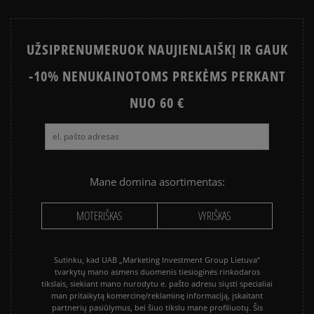
NIKE AIR MAX
CONVERSE CHUCK TAYLOR ALL
STAR
UŽSIPRENUMERUOK NAUJIENLAIŠKĮ IR GAUK
PUMA PALERMO
PUMA SPEEDCAT
-10% NENUKAINOTOMS PREKĖMS PERKANT
NEW BALANCE 740
NIKE BLAZER
NEW BALANCE 9060
NUO 60 €
SALOMON EVR
VANS KNU SKOOL
VANS OLD SKOOL
Mane domina asortimentas:
MOTERIŠKAS
VYRIŠKAS
Sutinku, kad UAB „Marketing Investment Group Lietuva“
tvarkytų mano asmens duomenis tiesioginės rinkodaros
tikslais, siekiant mano nurodytu e. pašto adresu siųsti specialiai
man pritaikytą komercinę/reklaminę informaciją, įskaitant
partnerių pasiūlymus, bei šiuo tikslu mane profiliuotų. Šis