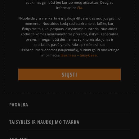
sutikimas gali būti bet kuriuo metu atšauktas. Daugiau
čia.
informacijos
*Nuolaida yra vienkartinė ir galioja 48 valandas nuo jos gavimo
momento. Nuolaidos kodą rasi atskirame el. laiške, kurį
išsiųsime tau, kai paspausi aktyvinimo nuorodą. Nuolaidos
kodas taikomas nenukainotoms prekėms, išskyrus specialias
prekes, ir negali būti derinamas su kitomis akcijomis ir
specialiais pasiūlymais. Atkreipk dėmesį, kad
užsiprenumeruodamas naujienlaiškį, sutinki gauti marketingo
Išsamiau – taisyklėse.
informaciją.
PAGALBA
TAISYKLĖS IR NAUDOJIMO TVARKA