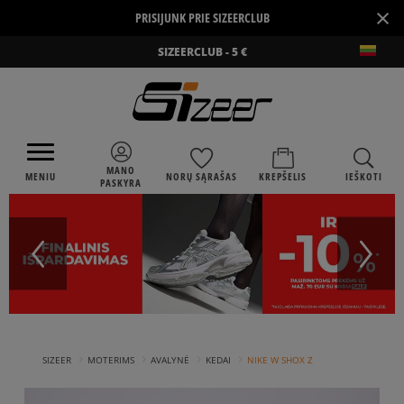
×
PRISIJUNK PRIE SIZEERCLUB
SIZEERCLUB - 5 €
MANO
MENIU
NORŲ SĄRAŠAS
KREPŠELIS
IEŠKOTI
PASKYRA
›
›
›
›
SIZEER
MOTERIMS
AVALYNĖ
KEDAI
NIKE W SHOX Z