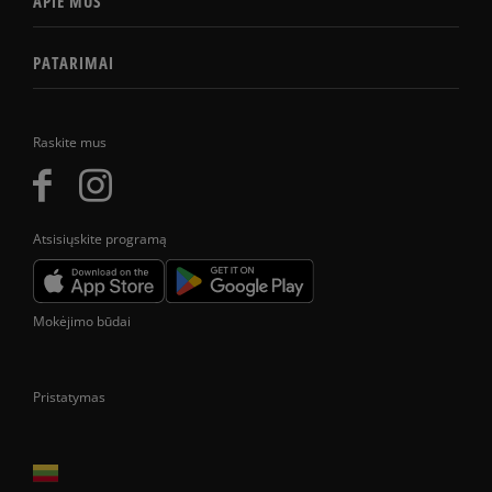
APIE MUS
PATARIMAI
Raskite mus
Atsisiųskite programą
Mokėjimo būdai
Pristatymas
Prekes pristatome tik Lietuvos Respublikos teritorijoje