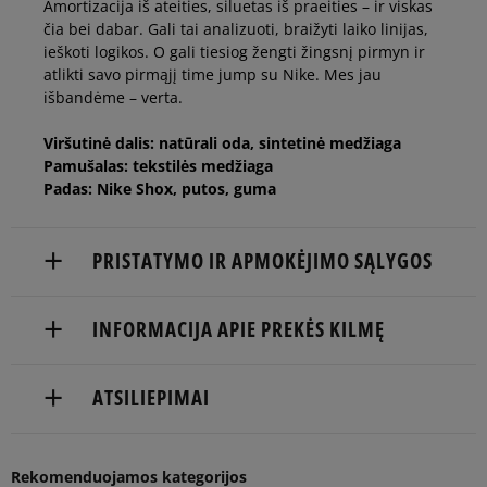
Amortizacija iš ateities, siluetas iš praeities – ir viskas
40
25,5 cm
čia bei dabar. Gali tai analizuoti, braižyti laiko linijas,
ieškoti logikos. O gali tiesiog žengti žingsnį pirmyn ir
atlikti savo pirmąjį time jump su Nike. Mes jau
40,5
26 cm
išbandėme – verta.
Viršutinė dalis: natūrali oda, sintetinė medžiaga
41
26,5 cm
Pamušalas: tekstilės medžiaga
Padas: Nike Shox, putos, guma
42,5
27,5 cm
Pranešti man
PRISTATYMO IR APMOKĖJIMO SĄLYGOS
44
28,5 cm
Pranešti man
NEMOKAMAS PRISTATYMAS NUO 60 €
INFORMACIJA APIE PREKĖS KILMĘ
Prekės pristatomos per 2-6 d.d.
Nike European Headquarters
ATSILIEPIMAI
Pristatymas:
Colosseum
11213 NL Hilversum, Netherlands
kurjeriu
atsiėmimas parduotuvėje
Rekomenduojamos kategorijos
Product.Safety.EMEA@nike.com
5
100%