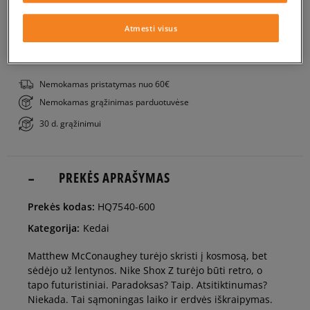
Į KREPŠELĮ
35,5
22 cm
Atmesti visus
PATIKRINK PRIEINAMUMĄ PARDUOTUVĖJE
36
22,5 cm
Nemokamas pristatymas nuo 60€
Nemokamas grąžinimas parduotuvėse
36,5
23 cm
30 d. grąžinimui
37,5
23,5 cm
PREKĖS APRAŠYMAS
38
24 cm
Prekės kodas:
HQ7540-600
Kategorija:
Kedai
38,5
24,5 cm
Matthew McConaughey turėjo skristi į kosmosą, bet
sėdėjo už lentynos. Nike Shox Z turėjo būti retro, o
39
25 cm
tapo futuristiniai. Paradoksas? Taip. Atsitiktinumas?
Niekada. Tai sąmoningas laiko ir erdvės iškraipymas.