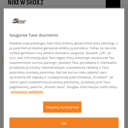
NIKE W SHOX Z
moterims, kedai
5.0
(
8
)
74
€
Saugome Tavo duomenis
Dedame visas pastangas, kad mūsų Klientų apsipirkimai būtų sėkmingi, o
79
€
-6%
(žemiausia kaina per pastarąsias 30 dienų iki nuolaidos)
jų pasirinkti produktai geriausiai atitiktų jų poreikius. Tačiau tai darome
130
€
-43%
(pradinė kaina)
visiškai gerbdami visų asmens duomenų saugumą. Spustelk „OK“, jei
nori, kad informaciją apie Tavo elgesį mūsų svetainėje naudotume Tau
+ 74 tšk.
SizeerClub
suasmenintam turiniui parengti, įskaitant Tavo poreikiams ir interesams
pritaikytas produktų rekomendacijas, suasmenintą reklamą ir Tavo
pasirinktų nuostatų įsiminimą. Gali bet kuriuo metu pakeisti savo
SPALVA
TAMSIAI RAUDONA
sprendimą dėl slapukų ir nustatymuose pasirinkdamas „Pritaikyti“. Jei
nenori gauti suasmenintų produktų pasiūlymų, pritaikytų prie Tavo
pageidavimų, pasirink „Atmesti visus”. Daugiau informacijos rasite mūsų
privatumo politikoje.
Slapukų nustatymai
Pasirinkti dydį
EU dydžiai
US dydžiai
OK