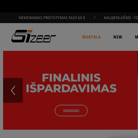
NEMOKAMAS PRISTATYMAS NUO 60 €
/
NAUJIENLAIŠKIS -1
MOKYKLA
NEW
M
BACK TO SCHOOL
NAUJIENOS
AVALYNĖ
AVALYNĖ
AVALYNĖ
GAMINTOJAI
AVALYNĖ
VISOS PREKĖS
NAUJOS KOLEKCIJOS
APRANGA
APRANGA
APRANGA
APRANGA
POPULIARŪS
Kuprinės
Batai
Kedai
Kedai
Kedai
adidas
Kedai
Moterims
adidas Handball Spezial
Džemperiai
Džemperiai
Džemperiai
Empire
Džemperiai
Batai
Penalai
Apranga
Inkariukai
Inkariukai
Inkariukai
Alpha Industries
Inkariukai
Vyrams
adidas Superstar
Kelnės
Kelnės
Kelnės
Fila
Kelnės
Apranga
Kedai
Aksesuarai
Laisvalaikio
Laisvalaikio
Sandalai
ASICS
Laisvalaikio
Vaikams
New Balance 530
Marškinėliai
-25% antram
Marškinėliai
Havaianas
Marškinėliai
Aksesuarai
džemperiui ir kelnėms
Inkariukai
Šlepetės
Šlepetės
Laisvalaikio
Birkenstock
Šlepetės
Paskutiniai vienetai
Birkenstock Boston
Šortai
Šortai ir suknelės
Helly Hansen
Šortai
Džemperiai
Marškinėliai
Džemperiai
Sandalai
Turistiniai batai
Turistiniai batai
Champion
Sandalai
Birkenstock Arizona
Marškinėliai be rankovių
Tamprės
Hoka
Polo marškinėliai
Kedai
Įsigyk dvejus
Kelnės
Turistiniai batai
Auliniai batai
Auliniai batai
Clarks
Turistiniai batai
New Balance 9060
Polo marškinėliai
Striukės
Jansport
Suknelės ir sijonai
Batai moterims
marškinėlius už 45 €
Marškinėliai
Auliniai batai
Bėgimo
Žieminiai batai
Confront
Auliniai batai
New Balance 740
Džinsai
Jordan
Džinsai
Drabužiai moterims
Šortai
Šortai
Batai su platforma
Žieminiai kedai
Converse
Batai su platforma
Nike Air Force 1
Tamprės
Lacoste
Tamprės
Batai vyrams
-20% dvejiems šortams
Bėgimo
Žieminiai batai
Crocs
Žieminiai kedai
Asics NYC
Suknelės ir sijonai
Levi's
Marškiniai
Drabužiai vyrams
Polo marškinėliai