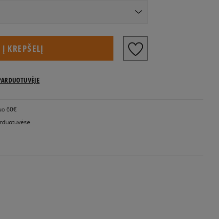
ydžiai
Į KREPŠELĮ
PARDUOTUVĖJE
uo 60€
rduotuvėse