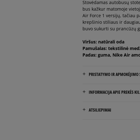
Stovėdamas autobusų stotel
39
25 cm
bus kažkur matomoje vietoj
Air Force 1 versijų, tačiau
krepšinio stiliaus ir daugiau
40
25,5 cm
buvo sukurti su prancūzų go
40,5
26 cm
Viršus: natūrali oda
Pamušalas: tekstilinė med
Padas: guma, Nike Air amo
41
26,5 cm
PRISTATYMO IR APMOKĖJIMO
NEMOKAMAS PRISTATYMAS
INFORMACIJA APIE PREKĖS KI
Prekės pristatomos per 2-6 
Nike European Headquarte
ATSILIEPIMAI
Colosseum
Pristatymas:
11213 NL Hilversum, Nethe
kurjeriu
atsiėmimas parduotuvėj
Product.Safety.EMEA@nike
į paštomatą