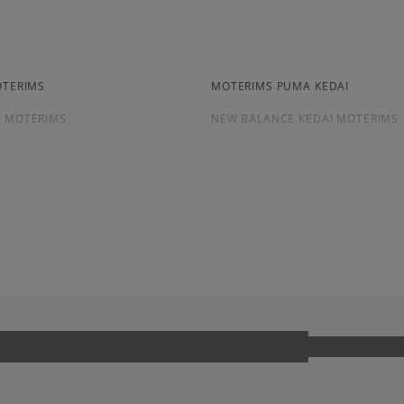
5.0
Apmokėjimas:
281
kliento atsiliep
Paysera – elektroninė at
per Paysera sistemą, ele
iš visų laikų
OTERIMS
MOTERIMS PUMA KEDAI
PayPal - Klientų mėgstam
Atsiliepimus surinko ir patik
I MOTERIMS
NEW BALANCE KEDAI MOTERIMS
American Express krediti
Apmokėjimas atsiimant pr
arba grynais. Paslauga 
A
ADIDAS CAMPUS
ADIDAS SUPERSTAR
Kaip mes renkame atsi
NIKE AIR MAX
CAT
NEW BALANCE 740
R
VANS KNU SKOOL