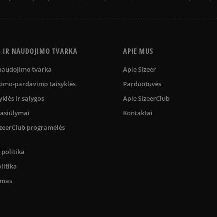
S IR NAUDOJIMO TVARKA
APIE MUS
 naudojimo tvarka
Apie Sizeer
kimo-pardavimo taisyklės
Parduotuvės
yklės ir sąlygos
Apie SizeerClub
pasiūlymai
Kontaktai
SizeerClub programėlės
politika
litika
umas