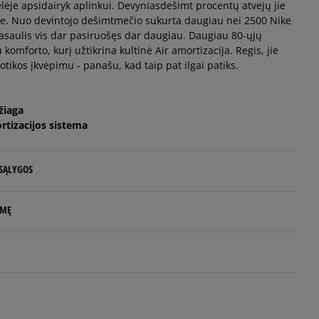
ėje apsidairyk aplinkui. Devyniasdešimt procentų atvejų jie
e. Nuo devintojo dešimtmečio sukurta daugiau nei 2500 Nike
 pasaulis vis dar pasiruošęs dar daugiau. Daugiau 80-ųjų
 komforto, kurį užtikrina kultinė Air amortizacija. Regis, jie
tikos įkvėpimu - panašu, kad taip pat ilgai patiks.
žiaga
rtizacijos sistema
 SĄLYGOS
 NUO 60 €
LMĘ
d.d.
rs
rlands
5
e
99%
.com
Plotis
Balsų skaičius: 2