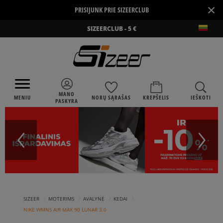
×
PRISIJUNK PRIE SIZEERCLUB
SIZEERCLUB - 5 €
MANO
MENIU
NORŲ SĄRAŠAS
KREPŠELIS
IEŠKOTI
PASKYRA
›
›
›
›
SIZEER
MOTERIMS
AVALYNĖ
KEDAI
NIKE WMNS AIR MAX 90 LUNAR 3.0