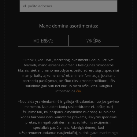
VANS KNU SKOOL
VANS OLD SKOOL
Mane domina asortimentas:
MOTERIŠKAS
VYRIŠKAS
Sutinku, kad UAB „Marketing Investment Group Lietuva“
tvarkytų mano asmens duomenis tiesioginės rinkodaros
tikslais, siekiant mano nurodytu e. pašto adresu siųsti specialiai
man pritaikytą komercinę/reklaminę informaciją, įskaitant
partnerių pasiūlymus, bei šiuo tikslu mane profiliuotų. Šis
sutikimas gali būti bet kuriuo metu atšauktas. Daugiau
čia.
informacijos
*Nuolaida yra vienkartinė ir galioja 48 valandas nuo jos gavimo
momento. Nuolaidos kodą rasi atskirame el. laiške, kurį
išsiųsime tau, kai paspausi aktyvinimo nuorodą. Nuolaidos
kodas taikomas nenukainotoms prekėms, išskyrus specialias
prekes, ir negali būti derinamas su kitomis akcijomis ir
specialiais pasiūlymais. Atkreipk dėmesį, kad
užsiprenumeruodamas naujienlaiškį, sutinki gauti marketingo