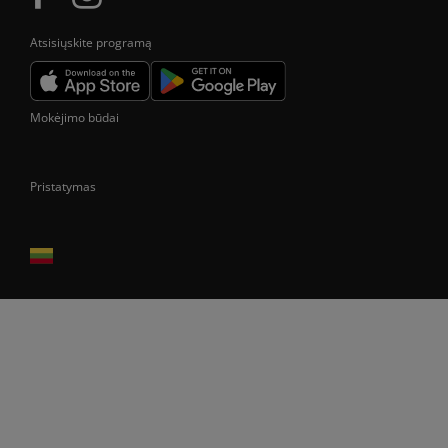
Atsisiųskite programą
Mokėjimo būdai
Pristatymas
Prekes pristatome tik Lietuvos Respublikos teritorijoje