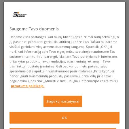
NIKE WMNS AIR MAX 90
LUNAR 3.0
moterims, kedai
Saugome Tavo duomenis
0.0
(
0
)
Dedame visas pastangas, kad mūsų Klientų apsipirkimai būtų sėkmingi, o
jų pasirinkti produktai geriausiai atitiktų jų poreikius. Tačiau tai darome
29,99
€
visiškai gerbdami visų asmens duomenų saugumą. Spustelk „OK“, jei
nori, kad informaciją apie Tavo elgesį mūsų svetainėje naudotume Tau
suasmenintam turiniui parengti, įskaitant Tavo poreikiams ir interesams
pritaikytas produktų rekomendacijas, suasmenintą reklamą ir Tavo
+ 30 tšk.
SizeerClub
pasirinktų nuostatų įsiminimą. Gali bet kuriuo metu pakeisti savo
sprendimą dėl slapukų ir nustatymuose pasirinkdamas „Pritaikyti“. Jei
nenori gauti suasmenintų produktų pasiūlymų, pritaikytų prie Tavo
pageidavimų, pasirink „Atmesti visus”. Daugiau informacijos rasite mūsų
Prekė neprieinama
privatumo politikoje.
Jei prekė vėl bus sandėlyje, gausi pranešimą iš mūsų.
Slapukų nustatymai
Pasirinkti dydį
OK
EU dydžiai
US dydžiai
PATIKRINK PRIEINAMUMĄ PARDUOTUVĖJE