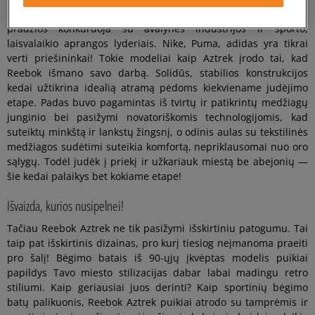
Prekės ženklas iš Masačiusetso beveik nuo savo veiklos
pradžios konkuruoja su avalynės industrijos ir sporto,
laisvalaikio aprangos lyderiais. Nike, Puma, adidas yra tikrai
verti priešininkai! Tokie modeliai kaip Aztrek įrodo tai, kad
Reebok išmano savo darbą. Solidūs, stabilios konstrukcijos
kedai užtikrina idealią atramą pėdoms kiekviename judėjimo
etape. Padas buvo pagamintas iš tvirtų ir patikrintų medžiagų
junginio bei pasižymi novatoriškomis technologijomis, kad
suteiktų minkštą ir lankstų žingsnį, o odinis aulas su tekstilinės
medžiagos sudėtimi suteikia komfortą, nepriklausomai nuo oro
sąlygų. Todėl judėk į priekį ir užkariauk miestą be abejonių —
šie kedai palaikys bet kokiame etape!
Išvaizda, kurios nusipelnei!
Tačiau Reebok Aztrek ne tik pasižymi išskirtiniu patogumu. Tai
taip pat išskirtinis dizainas, pro kurį tiesiog neįmanoma praeiti
pro šalį! Bėgimo batais iš 90-ųjų įkvėptas modelis puikiai
papildys Tavo miesto stilizacijas dabar labai madingu retro
stiliumi. Kaip geriausiai juos derinti? Kaip sportinių bėgimo
batų palikuonis, Reebok Aztrek puikiai atrodo su tamprėmis ir