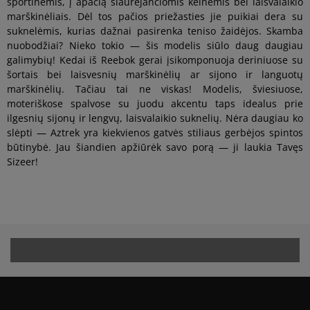
sportinėmis, į apačią siaurėjančiomis kelnėmis bei laisvalaikio
marškinėliais. Dėl tos pačios priežasties jie puikiai dera su
suknelėmis, kurias dažnai pasirenka teniso žaidėjos. Skamba
nuobodžiai? Nieko tokio — šis modelis siūlo daug daugiau
galimybių! Kedai iš Reebok gerai įsikomponuoja deriniuose su
šortais bei laisvesnių marškinėlių ar sijono ir languotų
marškinėlių. Tačiau tai ne viskas! Modelis, šviesiuose,
moteriškose spalvose su juodu akcentu taps idealus prie
ilgesnių sijonų ir lengvų, laisvalaikio suknelių. Nėra daugiau ko
slėpti — Aztrek yra kiekvienos gatvės stiliaus gerbėjos spintos
būtinybė. Jau šiandien apžiūrėk savo porą — ji laukia Tavęs
Sizeer!