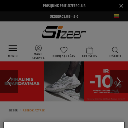
×
PRISIJUNK PRIE SIZEERCLUB
SIZEERCLUB - 5 €
MANO
MENIU
NORŲ SĄRAŠAS
KREPŠELIS
IEŠKOTI
PASKYRA
›
SIZEER
REEBOK AZTREK