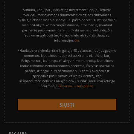
Sutinku, kad UAB „Marketing Investment Group Lietuva“
tvarkytų mano asmens duomenis tiesioginės rinkodaros
tikslais, siekiant mano nurodytu e. pašto adresu siųsti specialiai
man pritaikytą komercinę/reklaminę informaciją, įskaitant
partnerių pasiūlymus, bei šiuo tikslu mane profiliuotų. Šis
sutikimas gali būti bet kuriuo metu atšauktas. Daugiau
čia.
informacijos
*Nuolaida yra vienkartinė ir galioja 48 valandas nuo jos gavimo
momento. Nuolaidos kodą rasi atskirame el. laiške, kurį
išsiųsime tau, kai paspausi aktyvinimo nuorodą. Nuolaidos
kodas taikomas nenukainotoms prekėms, išskyrus specialias
prekes, ir negali būti derinamas su kitomis akcijomis ir
specialiais pasiūlymais. Atkreipk dėmesį, kad
užsiprenumeruodamas naujienlaiškį, sutinki gauti marketingo
Išsamiau – taisyklėse.
informaciją.
PAGALBA