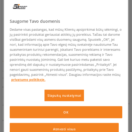
PAGAL ŠIĄ PAIEŠKĄ REZULTATŲ NERASTA.
PABANDYKITE TAIKYTI MAŽIAU FILTRŲ.
Saugome Tavo duomenis
Dedame visas pastangas, kad mūsų Klientų apsipirkimai būtų sėkmingi, o
jų pasirinkti produktai geriausiai atitiktų jų poreikius. Tačiau tai darome
GRĮŽTI
visiškai gerbdami visų asmens duomenų saugumą. Spustelk „OK“, jei
nori, kad informaciją apie Tavo elgesį mūsų svetainėje naudotume Tau
suasmenintam turiniui parengti, įskaitant Tavo poreikiams ir interesams
pritaikytas produktų rekomendacijas, suasmenintą reklamą ir Tavo
Reebok Aztrek, arba streetstyle moterims
pasirinktų nuostatų įsiminimą. Gali bet kuriuo metu pakeisti savo
sprendimą dėl slapukų ir nustatymuose pasirinkdamas „Pritaikyti“. Jei
Ieškai idealių bėgimo batų arba treniruotėms? O galbūt tiesiog
nenori gauti suasmenintų produktų pasiūlymų, pritaikytų prie Tavo
Tau reikia laisvalaikio modelio kiekvienai dienai, kuris papildytų
pageidavimų, pasirink „Atmesti visus”. Daugiau informacijos rasite mūsų
visas Tavo miesto stilizacijas? Rinkis tinką amerikietišką laisvę!
privatumo politikoje.
Ją atrasi kartu su Reebok Aztrek kedais, naujose spalvose,
kurios puikiai įsikomponuos į kiekvieną išvaizdą. Kas
Slapukų nustatymai
svarbiausia, jog jų komfortas leis Tau jaustis lengvai,
garantuojant tai, ko sneakerhead‘ams labiausiai reikia — nieko
nesuvaržytos judesių laisvės. Go girl – make streets free!
OK
Visų svarbiausias yra komfortas
Atmesti visus
Reebok yra prekės ženklas, kurio nereikia niekam pristatinėti.