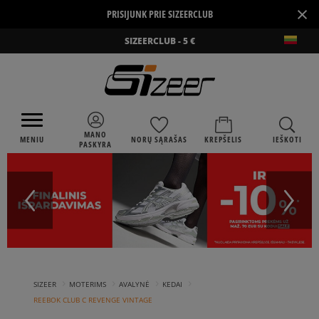
×
PRISIJUNK PRIE SIZEERCLUB
SIZEERCLUB - 5 €
MANO
MENIU
NORŲ SĄRAŠAS
KREPŠELIS
IEŠKOTI
PASKYRA
›
›
›
›
SIZEER
MOTERIMS
AVALYNĖ
KEDAI
REEBOK CLUB C REVENGE VINTAGE