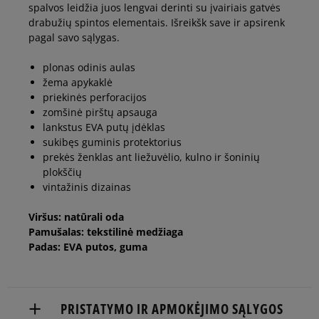
40,5
Pranešti man
spalvos leidžia juos lengvai derinti su įvairiais gatvės
drabužių spintos elementais. Išreikšk save ir apsirenk
pagal savo sąlygas.
plonas odinis aulas
žema apykaklė
priekinės perforacijos
zomšinė pirštų apsauga
lankstus EVA putų įdėklas
sukibęs guminis protektorius
prekės ženklas ant liežuvėlio, kulno ir šoninių
plokščių
vintažinis dizainas
Viršus: natūrali oda
Pamušalas: tekstilinė medžiaga
Padas: EVA putos, guma
PRISTATYMO IR APMOKĖJIMO SĄLYGOS