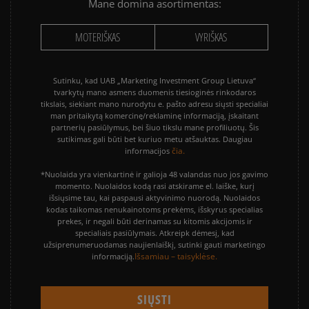
Mane domina asortimentas:
MOTERIŠKAS
VYRIŠKAS
Sutinku, kad UAB „Marketing Investment Group Lietuva“
tvarkytų mano asmens duomenis tiesioginės rinkodaros
tikslais, siekiant mano nurodytu e. pašto adresu siųsti specialiai
man pritaikytą komercinę/reklaminę informaciją, įskaitant
partnerių pasiūlymus, bei šiuo tikslu mane profiliuotų. Šis
sutikimas gali būti bet kuriuo metu atšauktas. Daugiau
čia.
informacijos
*Nuolaida yra vienkartinė ir galioja 48 valandas nuo jos gavimo
momento. Nuolaidos kodą rasi atskirame el. laiške, kurį
išsiųsime tau, kai paspausi aktyvinimo nuorodą. Nuolaidos
kodas taikomas nenukainotoms prekėms, išskyrus specialias
prekes, ir negali būti derinamas su kitomis akcijomis ir
specialiais pasiūlymais. Atkreipk dėmesį, kad
užsiprenumeruodamas naujienlaiškį, sutinki gauti marketingo
Išsamiau – taisyklėse.
informaciją.