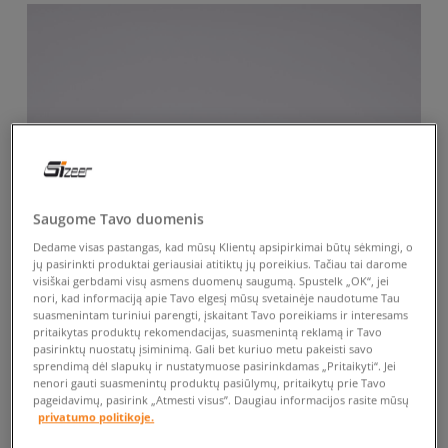
Saugome Tavo duomenis
Dedame visas pastangas, kad mūsų Klientų apsipirkimai būtų sėkmingi, o
jų pasirinkti produktai geriausiai atitiktų jų poreikius. Tačiau tai darome
visiškai gerbdami visų asmens duomenų saugumą. Spustelk „OK“, jei
nori, kad informaciją apie Tavo elgesį mūsų svetainėje naudotume Tau
suasmenintam turiniui parengti, įskaitant Tavo poreikiams ir interesams
pritaikytas produktų rekomendacijas, suasmenintą reklamą ir Tavo
pasirinktų nuostatų įsiminimą. Gali bet kuriuo metu pakeisti savo
sprendimą dėl slapukų ir nustatymuose pasirinkdamas „Pritaikyti“. Jei
nenori gauti suasmenintų produktų pasiūlymų, pritaikytų prie Tavo
pageidavimų, pasirink „Atmesti visus”. Daugiau informacijos rasite mūsų
privatumo politikoje.