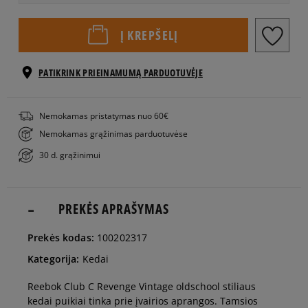
EU dydžiai
US dydžiai
Į KREPŠELĮ
36
PATIKRINK PRIEINAMUMĄ PARDUOTUVĖJE
36,5
Nemokamas pristatymas nuo 60€
Nemokamas grąžinimas parduotuvėse
37,5
Pranešti man
30 d. grąžinimui
38,5
Pranešti man
PREKĖS APRAŠYMAS
39
Pranešti man
Prekės kodas:
100202317
Kategorija:
Kedai
40
Pranešti man
Reebok Club C Revenge Vintage oldschool stiliaus
kedai puikiai tinka prie įvairios aprangos. Tamsios