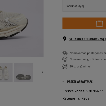
Pasirinkti dydį
EU dydžiai
36
PATIKRINK PRIEINAMUMĄ 
37
Nemokamas pristatymas n
37,5
Nemokamas grąžinimas pa
30 d. grąžinimui
38
PREKĖS APRAŠYMAS
38,5
Prekės kodas:
S70704-27
39
Kategorija:
Kedai