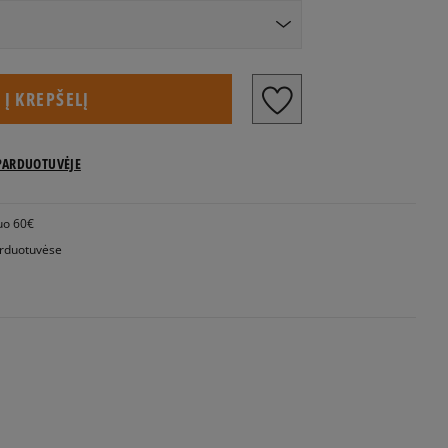
US dydžiai
Į KREPŠELĮ
Pranešti man
PARDUOTUVĖJE
Pranešti man
uo 60€
Pranešti man
rduotuvėse