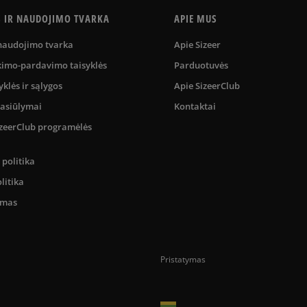
S IR NAUDOJIMO TVARKA
APIE MUS
 naudojimo tvarka
Apie Sizeer
kimo-pardavimo taisyklės
Parduotuvės
yklės ir sąlygos
Apie SizeerClub
pasiūlymai
Kontaktai
SizeerClub programėlės
politika
litika
umas
Pristatymas
Prekes pristatome tik Lietuvos Respubli