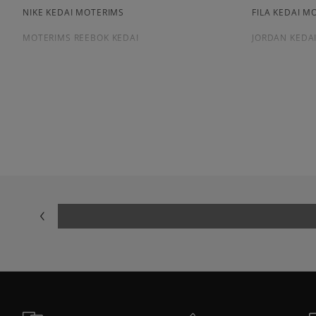
NIKE KEDAI MOTERIMS
FILA KEDAI M
MOTERIMS REEBOK KEDAI
JORDAN KEDA
Peržiūrėkite populiarias moteriškų kedai kolekcijas:
NIKE AIR FORCE 1
ADIDAS SAMB
NIKE DUNK
NIKE CORTEZ
NEW BALANCE 530
AIR JORDAN
PUMA PALERMO
PUMA SPEED
NEW BALANCE 9060
SALOMON EV