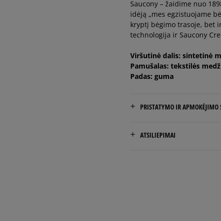
Saucony – žaidime nuo 1898-
40
idėją „mes egzistuojame bėg
kryptį bėgimo trasoje, bet 
technologija ir Saucony Cree
40,5
Viršutinė dalis: sintetinė 
Pamušalas: tekstilės medž
Padas: guma
PRISTATYMO IR APMOKĖJIMO
NEMOKAMAS PRISTATYMAS
ATSILIEPIMAI
Prekės pristatomos per 2-6 
Pristatymas:
kurjeriu
5.0
atsiėmimas parduotuvėj
į paštomatą
1
kliento atsil