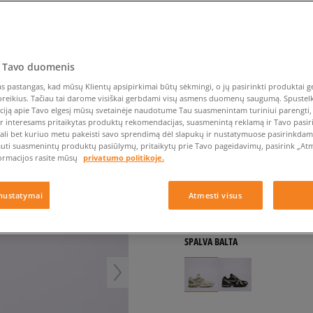
Nike Air Max TL 2.5
Liemens rankinė
Vans
Confront
Champion
EMU Australia
Converse Chuck Taylor
Vans
Batų priežiūra
Liemens rankinė
All Star
Havaianas
Skrybėlės
Converse
Confront
Ellesse
Skrybėlės
Converse Chuck 70
Saucony
Crocs
Converse
Jansport
Jordan 4
Clarks
Dr. Martens
DC
Jordan
SAUCONY TRIUMPH 4
 Tavo duomenis
Nike Air Max DN8
Dickies
Eastpak
Dickies
Lacoste
moterims, kedai
 pastangas, kad mūsų Klientų apsipirkimai būtų sėkmingi, o jų pasirinkti produktai ge
New Balance 530
EMU Australia
Dr. Martens
New Era
poreikius. Tačiau tai darome visiškai gerbdami visų asmens duomenų saugumą. Spustelk 
New Balance 9060
ciją apie Tavo elgesį mūsų svetainėje naudotume Tau suasmenintam turiniui parengti, 
5.0
(
1
)
ir interesams pritaikytas produktų rekomendacijas, suasmenintą reklamą ir Tavo pasir
Nike Dunk
ali bet kuriuo metu pakeisti savo sprendimą dėl slapukų ir nustatymuose pasirinkdamas
184
€
Puma Speedcat
auti suasmenintų produktų pasiūlymų, pritaikytų prie Tavo pageidavimų, pasirink „Atme
ormacijos rasite mūsų
privatumo politikoje.
Puma Suede XL
204
€
-10%
(žemiausia kaina per 
Puma Palermo
225
€
-18%
(pradinė kaina)
nustatymai
Atmesti visus
Asics Gel-NYC Rugged
+ 184 tšk.
SizeerClub
SPALVA
BALTA