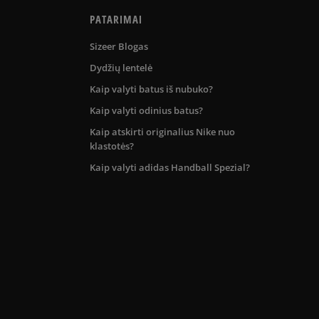
PATARIMAI
Sizeer Blogas
Dydžių lentelė
Kaip valyti batus iš nubuko?
Kaip valyti odinius batus?
Kaip atskirti originalius Nike nuo
klastotės?
Kaip valyti adidas Handball Spezial?
kos teritorijoje