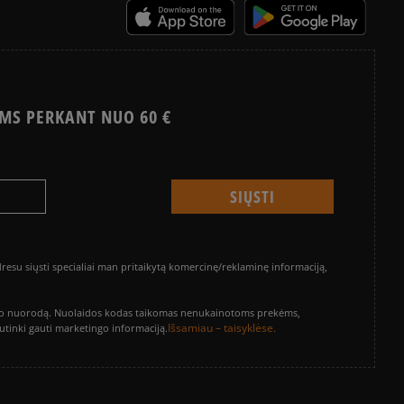
MS PERKANT NUO 60 €
su siųsti specialiai man pritaikytą komercinę/reklaminę informaciją,
vinimo nuorodą. Nuolaidos kodas taikomas nenukainotoms prekėms,
Išsamiau – taisyklėse.
sutinki gauti marketingo informaciją.