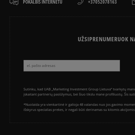
POKALBIS INTERNETU
+37052078163
UŽSIPRENUMERUOK NA
Sutinku, kad UAB „Marketing Investment Group Lietuva“ tvarkytų mano a
įskaitant partnerių pasiūlymus, bei šiuo tikslu mane profiliuotų. Šis s
*Nuolaida yra vienkartinė ir galioja 48 valandas nuo jos gavimo momen
išskyrus specialias prekes, ir negali būti derinamas su kitomis akcijom