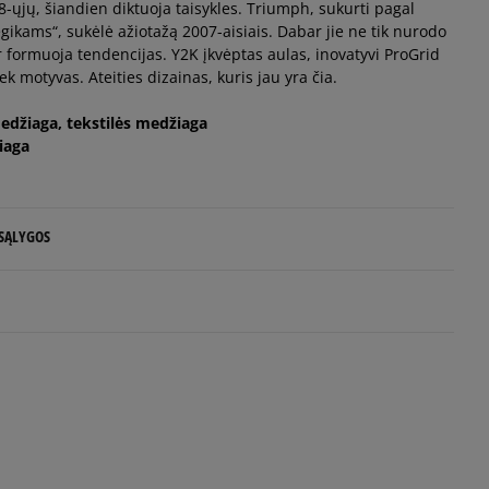
ųjų, šiandien diktuoja taisykles. Triumph, sukurti pagal
ikams“, sukėlė ažiotažą 2007-aisiais. Dabar jie ne tik nurodo
ir formuoja tendencijas. Y2K įkvėptas aulas, inovatyvi ProGrid
k motyvas. Ateities dizainas, kuris jau yra čia.
Pranešti man
medžiaga, tekstilės medžiaga
iaga
 SĄLYGOS
 NUO 60 €
d.d.
5
100%
e
4
0%
iepimai