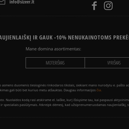
info@sizeer.lt
UJIENLAIŠKĮ IR GAUK -10% NENUKAINOTOMS PREKĖ
Mane domina asortimentas:
MOTERIŠKAS
VYRIŠKAS
smens duomenis tiesioginės rinkodaros tikslais, siekiant mano nurodytu e. pašto adre
čia.
utikimas gali būti bet kuriuo metu atšauktas. Daugiau informacijos
to. Nuolaidos kodą rasi atskirame el. laiške, kurį išsiųsime tau, kai paspausi akty
is ir specialiais pasiūlymais. Atkreipk dėmesį, kad užsiprenumeruodamas naujienlaiškį, 