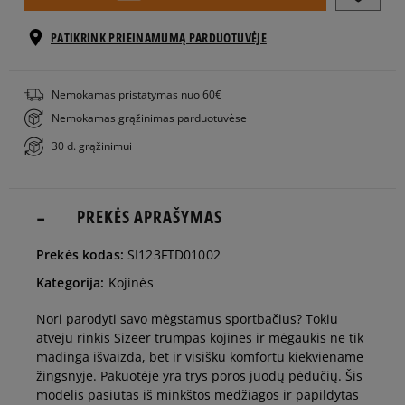
36-38
PATIKRINK PRIEINAMUMĄ PARDUOTUVĖJE
39-42
Nemokamas pristatymas nuo 60€
Nemokamas grąžinimas parduotuvėse
43-46
30 d. grąžinimui
PREKĖS APRAŠYMAS
Prekės kodas:
SI123FTD01002
Kategorija:
Kojinės
Nori parodyti savo mėgstamus sportbačius? Tokiu
atveju rinkis Sizeer trumpas kojines ir mėgaukis ne tik
madinga išvaizda, bet ir visišku komfortu kiekviename
žingsnyje. Pakuotėje yra trys poros juodų pėdučių. Šis
modelis pasiūtas iš minkštos medžiagos ir papildytas