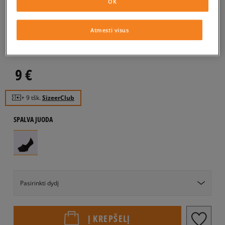
SIZEER KOJINĖS BLACK
OK
FOOTIES
Atmesti visus
unisex, kojinės
5.0
(
76
)
9
€
+ 9 tšk.
SizeerClub
SPALVA
JUODA
Pasirinkti dydį
EU dydžiai
US dydžiai
Į KREPŠELĮ