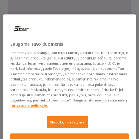
Saugome Tavo duomenis
Dedame visas pastangas, kad mūsų Klientų apsipirkimai būtų sėkmingi, o
jų pasirinkti produktai geriausiai atitiktų jų poreikius. Tačiau tai darome
visiškai gerbdami visų asmens duomenų saugumą. Spustelk „OK“, jei
nori, kad informaciją apie Tavo elgesį mūsų svetainėje naudotume Tau
suasmenintam turiniui parengti, įskaitant Tavo poreikiams ir interesams
pritaikytas produktų rekomendacijas, suasmenintą reklamą ir Tavo
pasirinktų nuostatų įsiminimą. Gali bet kuriuo metu pakeisti savo
sprendimą dėl slapukų ir nustatymuose pasirinkdamas „Pritaikyti“. Jei
nenori gauti suasmenintų produktų pasiūlymų, pritaikytų prie Tavo
pageidavimų, pasirink „Atmesti visus”. Daugiau informacijos rasite mūsų
privatumo politikoje.
Slapukų nustatymai
-50% ANTRAI KOJINIŲ PAKUOTEI