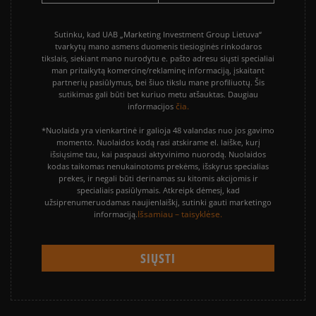
Sutinku, kad UAB „Marketing Investment Group Lietuva“
tvarkytų mano asmens duomenis tiesioginės rinkodaros
tikslais, siekiant mano nurodytu e. pašto adresu siųsti specialiai
man pritaikytą komercinę/reklaminę informaciją, įskaitant
partnerių pasiūlymus, bei šiuo tikslu mane profiliuotų. Šis
sutikimas gali būti bet kuriuo metu atšauktas. Daugiau
čia.
informacijos
*Nuolaida yra vienkartinė ir galioja 48 valandas nuo jos gavimo
momento. Nuolaidos kodą rasi atskirame el. laiške, kurį
išsiųsime tau, kai paspausi aktyvinimo nuorodą. Nuolaidos
kodas taikomas nenukainotoms prekėms, išskyrus specialias
prekes, ir negali būti derinamas su kitomis akcijomis ir
specialiais pasiūlymais. Atkreipk dėmesį, kad
užsiprenumeruodamas naujienlaiškį, sutinki gauti marketingo
Išsamiau – taisyklėse.
informaciją.