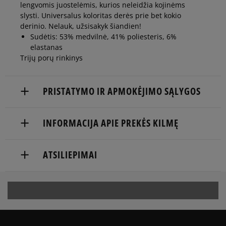
lengvomis juostelėmis, kurios neleidžia kojinėms
slysti. Universalus koloritas derės prie bet kokio
derinio. Nelauk, užsisakyk šiandien!
Sudėtis: 53% medvilnė, 41% poliesteris, 6%
elastanas
Trijų porų rinkinys
PRISTATYMO IR APMOKĖJIMO SĄLYGOS
NEMOKAMAS PRISTATYMAS NUO 60 €
INFORMACIJA APIE PREKĖS KILMĘ
Prekės pristatomos per 2-6 d.d.
Marketing Investment Group S.A.
ATSILIEPIMAI
Pristatymas:
os. Dywizjonu 303 Paw. 1
31-871 Cracow, Poland
kurjeriu
atsiėmimas parduotuvėje
contact@miggroup.com
5
99%
į paštomatą
5.0
Apmokėjimas:
4
0%