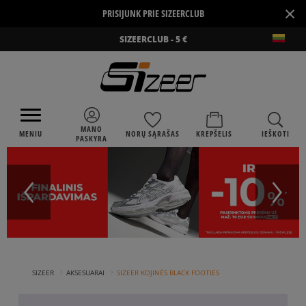
×
PRISIJUNK PRIE SIZEERCLUB
SIZEERCLUB - 5 €
MANO
MENIU
NORŲ SĄRAŠAS
KREPŠELIS
IEŠKOTI
PASKYRA
›
›
SIZEER
AKSESUARAI
SIZEER KOJINĖS BLACK FOOTIES