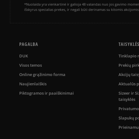
*Nuolaida yra vienkartinė ir galioja 48 valandas nuo jos gavimo momen
išskyrus specialias prekes, ir negali būti derinamas su kitomis akcijom
PAGALBA
TAISYKLĖ
DUK
Tinklapio
Visos temos
Prekių pir
Online grąžinimo forma
Akcijų tais
Naujienlaiškis
Aktualūs 
Piktogramos ir paaiškinimai
Sizeer ir 
taisyklės
Privatumo 
Slapukų po
Prieinam