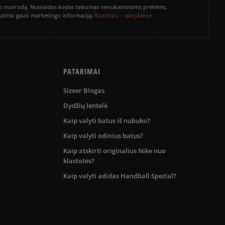
vinimo nuorodą. Nuolaidos kodas taikomas nenukainotoms prekėms,
Išsamiau – taisyklėse.
sutinki gauti marketingo informaciją.
PATARIMAI
Sizeer Blogas
Dydžių lentelė
Kaip valyti batus iš nubuko?
Kaip valyti odinius batus?
Kaip atskirti originalius Nike nuo
klastotės?
Kaip valyti adidas Handball Spezial?