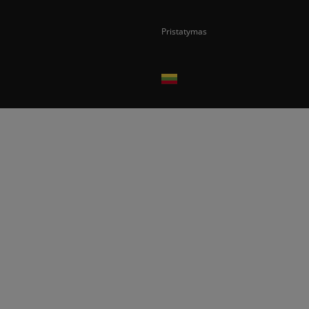
Pristatymas
Prekes pristatome tik Lietuvos Respubli