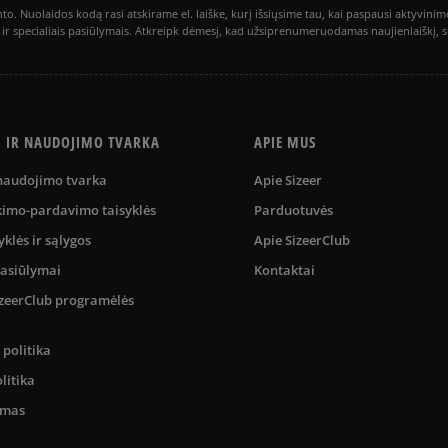
to. Nuolaidos kodą rasi atskirame el. laiške, kurį išsiųsime tau, kai paspausi akty
is ir specialiais pasiūlymais. Atkreipk dėmesį, kad užsiprenumeruodamas naujienlaiškį, 
S IR NAUDOJIMO TVARKA
APIE MUS
 naudojimo tvarka
Apie Sizeer
kimo-pardavimo taisyklės
Parduotuvės
yklės ir sąlygos
Apie SizeerClub
pasiūlymai
Kontaktai
SizeerClub programėlės
politika
litika
umas