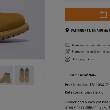
EU dydžiai
34,5
21 cm
PATIKRINK PRIEINAMUMĄ 
35
21,5 cm
Nemokamas pristatymas n
35,5
22 cm
Nemokamas grąžinimas pa
30 d. grąžinimui
36
22,5 cm
PREKĖS APRAŠYMAS
37
23 cm
Prekės kodas:
TB11036171
Timberland prekės ženk
ilgį.
37,5
23,5 cm
Kategorija:
Laisvalaikio
Timberland 6 Inch yra klasi
38
24 cm
išraiškingas stiliumi. Sukur