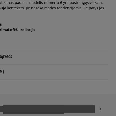
 patikimas padas – modelis numeriu 6 yra pasirengęs viskam.
auja konteksto. Jie neseka mados tendencijomis. Jie patys jas
Pranešti man
a
rimaLoft® izoliacija
Pranešti man
Pranešti man
 SĄLYGOS
 NUO 60 €
Pranešti man
LMĘ
d.d.
Pranešti man
Pranešti man
ds
e
5
95%