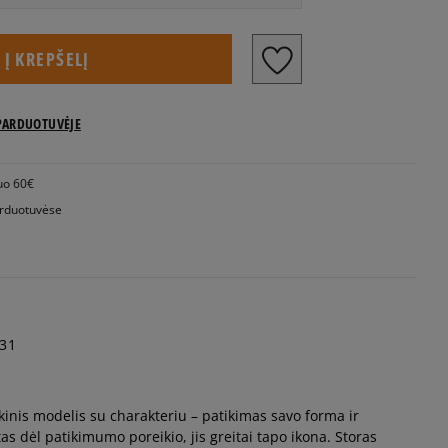
US dydžiai
Į KREPŠELĮ
Pranešti man
PARDUOTUVĖJE
Pranešti man
uo 60€
Pranešti man
rduotuvėse
31
lo matmenys centimetrais nurodo pėdos
kinis modelis su charakteriu – patikimas savo forma ir
tas dėl patikimumo poreikio, jis greitai tapo ikona. Storas