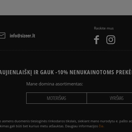
4.9
Apmokėjimas:
Paysera – elektroninė at
60
kliento atsi
per Paysera sistemą, ele
iš visų lai
PayPal - Klientų mėgstam
Raskite mus
Atsiliepimus surinko ir
American Express krediti
info@sizeer.lt
Apmokėjimas atsiimant pr
arba grynais. Paslauga 
UJIENLAIŠKĮ IR GAUK -10% NENUKAINOTOMS PREKĖ
Mane domina asortimentas:
Kaip mes renkame atsi
MOTERIŠKAS
VYRIŠKAS
smens duomenis tiesioginės rinkodaros tikslais, siekiant mano nurodytu e. pašto adre
čia.
utikimas gali būti bet kuriuo metu atšauktas. Daugiau informacijos