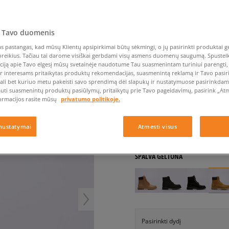
Nike Air Max TL 2.5
Liemens rankinė
Vans
Confront
Champion
EMU Australia
Converse Chuck Taylor
Kepurės
Kepurės
All Star
Havaianas
Skrybėlės
Converse
Confront
Ellesse
CH BOOT - W
Pirštinės
Converse Chuck 70
Saucony
Crocs
Converse
Jansport
 Tavo duomenis
Jordan 4
Clarks
Dr. Martens
DC
Jordan
TIMBERLAND PREMIUM
 pastangas, kad mūsų Klientų apsipirkimai būtų sėkmingi, o jų pasirinkti produktai ge
Nike Air Max DN8
Dickies
Eastpak
Dickies
Lacoste
poreikius. Tačiau tai darome visiškai gerbdami visų asmens duomenų saugumą. Spustelk 
moterims, laisvalaikio
New Balance 530
ciją apie Tavo elgesį mūsų svetainėje naudotume Tau suasmenintam turiniui parengti, 
EMU Australia
Dr. Martens
New Era
ir interesams pritaikytas produktų rekomendacijas, suasmenintą reklamą ir Tavo pasir
New Balance 9060
ali bet kuriuo metu pakeisti savo sprendimą dėl slapukų ir nustatymuose pasirinkdamas
4.9
(
60
)
Nike Dunk
auti suasmenintų produktų pasiūlymų, pritaikytų prie Tavo pageidavimų, pasirink „Atme
ormacijos rasite mūsų
privatumo politikoje.
230
€
Puma Speedcat
Puma Suede XL
nustatymai
Atmesti visus
Puma Palermo
+ 230 tšk.
SizeerClub
Asics Gel-NYC Rugged
SPALVA
GELTONA
Pasirinkti dydį