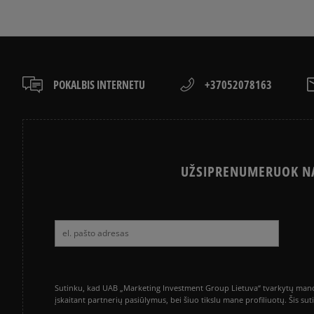
POKALBIS INTERNETU
+37052078163
UŽSIPRENUMERUOK NA
Sutinku, kad UAB „Marketing Investment Group Lietuva“ tvarkytų mano a
įskaitant partnerių pasiūlymus, bei šiuo tikslu mane profiliuotų. Šis s