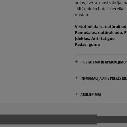
aulas, tvirta konstrukcija,
„Miškininko batai” nereikal
38,5
24,5 cm
nustato.
39
25 cm
Viršutinė dalis: natūrali od
Pamušalas: natūrali oda, P
Įdėklas: Anti-fatigue
39,5
25,5 cm
Padas: guma
40
26 cm
PRISTATYMO IR APMOKĖJIMO
NEMOKAMAS PRISTATYMAS
41
26,5 cm
INFORMACIJA APIE PREKĖS KI
Prekės pristatomos per 2-6 
TIMBERLAND EUROPE BV
41,5
27 cm
ATSILIEPIMAI
Darwin 8
Pristatymas:
42
28 cm
7609 RL Almelo, Netherlan
kurjeriu
atsiėmimas parduotuvėj
31546547700
į paštomatą