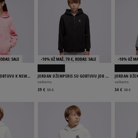
KODAS: SALE
-10% UŽ MAŽ. 70 €, KODAS: SALE
-10% UŽ MA
GOBTUVU K NSW
JORDAN DŽEMPERIS SU GOBTUVU JDB MJ
JORDAN DŽE
GIRL
BRKLN FLC FZ BOY
BRKLN FLC P
vaikams
vaikams
39 €
34 €
55 €
50 €