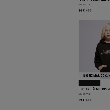
FLIGHT MVP HBR FLC
vaikams
34 €
60 €
-10% UŽ MAŽ. 70 €, 
JORDAN DŽEMPERIS S
FLIGHT SNAP GIRL
vaikams
39 €
60 €