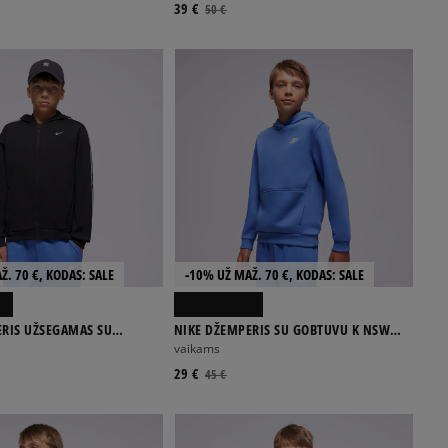
39 €
50 €
Ž. 70 €, KODAS: SALE
-10% UŽ MAŽ. 70 €, KODAS: SALE
ERIS UŽSEGAMAS SU
NIKE DŽEMPERIS SU GOBTUVU K NSW
SW DF CLUB+ POLY FZ H
CLUB FLC HDY LBR BOY
vaikams
29 €
45 €