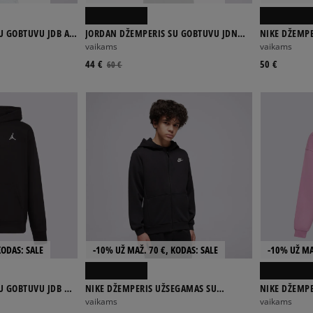
U GOBTUVU JDB AIR
JORDAN DŽEMPERIS SU GOBTUVU JDN
NIKE DŽEMP
PO BOY
UNISEX EASE FLC HOODIE BOY
CLB FLC OS 
vaikams
vaikams
44 €
50 €
60 €
KODAS: SALE
-10% UŽ MAŽ. 70 €, KODAS: SALE
-10% UŽ MA
U GOBTUVU JDB MJ
NIKE DŽEMPERIS UŽSEGAMAS SU
NIKE DŽEMP
Y
GOBTUVU CLUB FT BOY
GOBTUVU CLU
vaikams
vaikams