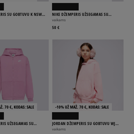
ERIS SU GOBTUVU K NSW
NIKE DŽEMPERIS UŽSEGAMAS SU
HDY
GOBTUVU K NSW CLUB FLC BOY
vaikams
50 €
Ž. 70 €, KODAS: SALE
-10% UŽ MAŽ. 70 €, KODAS: SALE
ERIS UŽSEGAMAS SU
JORDAN DŽEMPERIS SU GOBTUVU WJ
B FLC GIRL
BRKN FLC PO HOODIE GIRL
vaikams