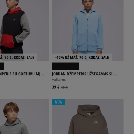
Ž. 70 €, KODAS: SALE
-10% UŽ MAŽ. 70 €, KODAS: SALE
MPERIS SU GOBTUVU MJ
JORDAN DŽEMPERIS UŽSEGAMAS SU
O HOODIE MJ BRKLN
GOBTUVU JDB MJ SPORT STMT HOOP
vaikams
39 €
65 €
NEW