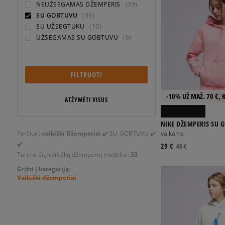
NEUŽSEGAMAS DŽEMPERIS
(39)
SU GOBTUVU
(33)
SU UŽSEGTUKU
(10)
UŽSEGAMAS SU GOBTUVU
(6)
FILTRUOTI
-10% UŽ MAŽ. 70 €, 
ATŽYMĖTI VISUS
NIKE DŽEMPERIS SU 
WASH PO HOODIE FT 
Peržiuri:
vaikiški Džemperiai
✔️ SU GOBTUVU ✔️
vaikams
✔️
29 €
45 €
Turime šių vaikiškų džemperių modeliai:
33
Grįžti į kategoriją:
Vaikiški džemperiai