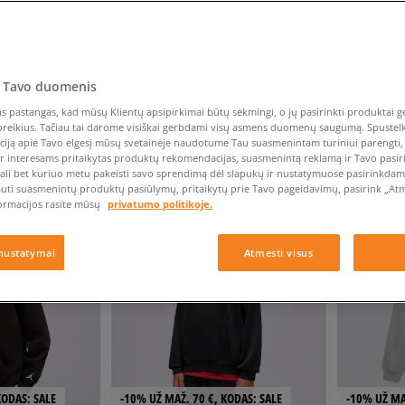
Nike Air Max TL 2.5
Liemens rankinė
Vans
Confront
Champion
EMU Australia
Converse Chuck Taylor
Kepurės
Kepurės
All Star
Havaianas
Skrybėlės
Converse
Confront
Ellesse
Pirštinės
Converse Chuck 70
Saucony
Crocs
Converse
Jansport
Jordan 4
Clarks
Dr. Martens
DC
Jordan
 Tavo duomenis
Nike Air Max DN8
Dickies
Eastpak
Dickies
Lacoste
NDUOJAMOS
RODYTI
60
IŠ
33
 pastangas, kad mūsų Klientų apsipirkimai būtų sėkmingi, o jų pasirinkti produktai ge
New Balance 530
EMU Australia
Dr. Martens
New Era
poreikius. Tačiau tai darome visiškai gerbdami visų asmens duomenų saugumą. Spustelk 
New Balance 9060
ciją apie Tavo elgesį mūsų svetainėje naudotume Tau suasmenintam turiniui parengti, 
ir interesams pritaikytas produktų rekomendacijas, suasmenintą reklamą ir Tavo pasir
Nike Dunk
švalyti
ali bet kuriuo metu pakeisti savo sprendimą dėl slapukų ir nustatymuose pasirinkdamas
Puma Speedcat
auti suasmenintų produktų pasiūlymų, pritaikytų prie Tavo pageidavimų, pasirink „Atme
NEW
ormacijos rasite mūsų
privatumo politikoje.
Puma Suede XL
Puma Palermo
nustatymai
Atmesti visus
Asics Gel-NYC Rugged
KODAS: SALE
-10% UŽ MAŽ. 70 €, KODAS: SALE
-10% UŽ MA