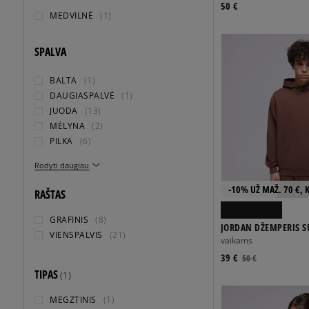
50 €
MEDVILNĖ
(1)
SPALVA
BALTA
(1)
DAUGIASPALVĖ
(1)
JUODA
(13)
MĖLYNA
(2)
PILKA
(6)
Rodyti daugiau
-10% UŽ MAŽ. 70 €, 
RAŠTAS
GRAFINIS
(8)
JORDAN DŽEMPERIS S
VIENSPALVIS
(21)
BRKLN FLC PO HOODI
vaikams
39 €
50 €
TIPAS
(1)
MEGZTINIS
(1)