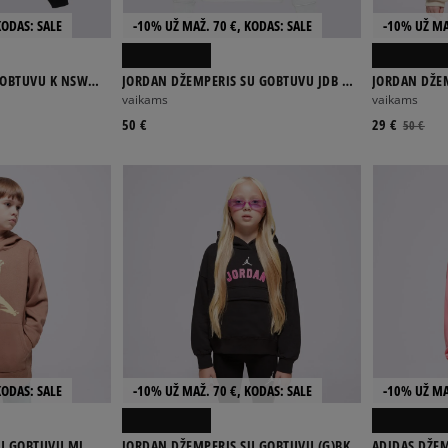
KODAS: SALE
-10% UŽ MAŽ. 70 €, KODAS: SALE
-10% UŽ MA
GOBTUVU K NSW
JORDAN DŽEMPERIS SU GOBTUVU JDB MJ
JORDAN DŽE
BROOKLYN FLC PO BOY
BROOKLYN ES
vaikams
vaikams
50 €
29 €
50 €
KODAS: SALE
-10% UŽ MAŽ. 70 €, KODAS: SALE
-10% UŽ MA
U GOBTUVU MJ
JORDAN DŽEMPERIS SU GOBTUVU (G)BK
ADIDAS DŽEM