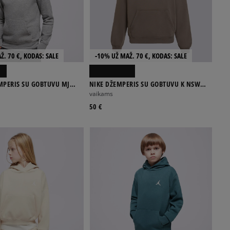
Ž. 70 €, KODAS: SALE
-10% UŽ MAŽ. 70 €, KODAS: SALE
MPERIS SU GOBTUVU MJ
NIKE DŽEMPERIS SU GOBTUVU K NSW
LC PO BOY
CLB FLC OS HDY
vaikams
50 €