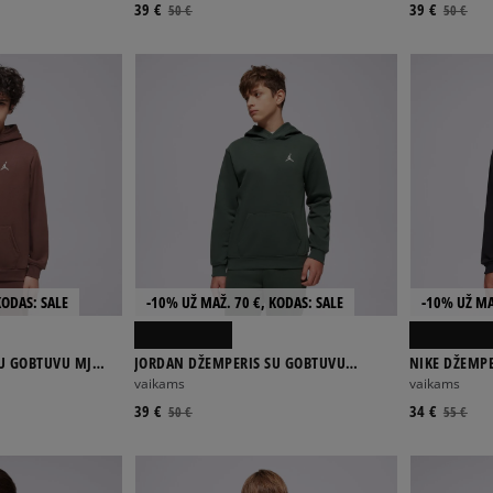
39 €
39 €
50 €
50 €
KODAS: SALE
-10% UŽ MAŽ. 70 €, KODAS: SALE
-10% UŽ MA
U GOBTUVU MJ
JORDAN DŽEMPERIS SU GOBTUVU
NIKE DŽEMP
E BOY
BROOKLYN FLEECE B
GOBTUVU K N
vaikams
vaikams
39 €
34 €
50 €
55 €