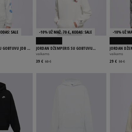
KODAS: SALE
-10% UŽ MAŽ. 70 €, KODAS: SALE
-10% UŽ MA
U GOBTUVU JDB MJ
JORDAN DŽEMPERIS SU GOBTUVU
JORDAN DŽE
BOY
LANDED B
BROOKLYN F
vaikams
vaikams
39 €
29 €
60 €
50 €