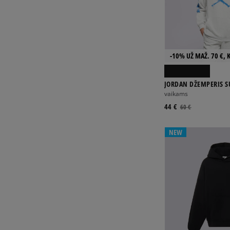
-10% UŽ MAŽ. 70 €, 
JORDAN DŽEMPERIS S
MVP HBR JM FLC PO 
vaikams
44 €
60 €
NEW