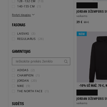
128 -132 CM
(13)
140-155 CM
(1)
JORDAN DŽEMPERIS S
Rodyti daugiau
JORDAN HAS LANDED 
vaikams
39 €
60 €
FASONAS
LAISVAS
(3)
NEW
REGULIARUS
(26)
GAMINTOJAS
ADIDAS
(2)
CHAMPION
(1)
JORDAN
(20)
-10% UŽ MAŽ. 70 €, 
NIKE
(9)
THE NORTH FACE
(1)
JORDAN DŽEMPERIS S
BROOKLYN FLC PO BO
SUDĖTIS
vaikams