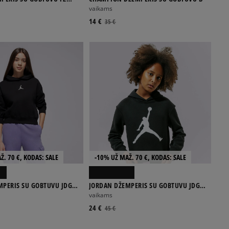
vaikams
14 €
35 €
Ž. 70 €, KODAS: SALE
-10% UŽ MAŽ. 70 €, KODAS: SALE
MPERIS SU GOBTUVU JDG
JORDAN DŽEMPERIS SU GOBTUVU JDG
JUMPMAN CORE PO GIRL
vaikams
24 €
45 €