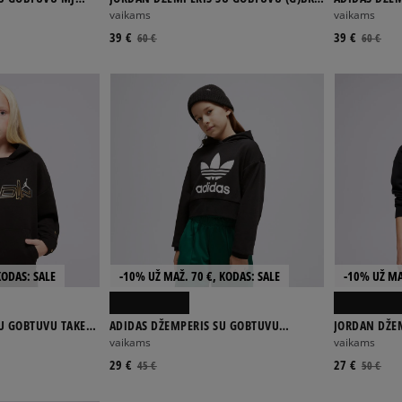
 BOY
HIT HOOD BLK G
HOODIE GIRL
vaikams
vaikams
39 €
39 €
60 €
60 €
KODAS: SALE
-10% UŽ MAŽ. 70 €, KODAS: SALE
-10% UŽ MA
U GOBTUVU TAKE
ADIDAS DŽEMPERIS SU GOBTUVU
JORDAN DŽE
CROPPED GIRL
ICON PLAY U
vaikams
vaikams
29 €
27 €
45 €
50 €