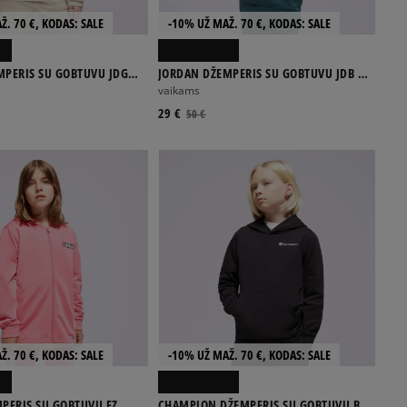
Ž. 70 €, KODAS: SALE
-10% UŽ MAŽ. 70 €, KODAS: SALE
MPERIS SU GOBTUVU JDG
JORDAN DŽEMPERIS SU GOBTUVU JDB MJ
S PO GIRL
BROOKLYN FLC PO BOY
vaikams
29 €
50 €
Ž. 70 €, KODAS: SALE
-10% UŽ MAŽ. 70 €, KODAS: SALE
PERIS SU GOBTUVU FZ
CHAMPION DŽEMPERIS SU GOBTUVU B