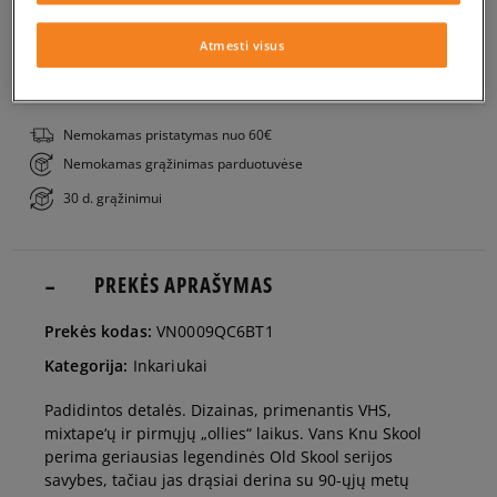
Į KREPŠELĮ
41
26,5 cm
Atmesti visus
PATIKRINK PRIEINAMUMĄ PARDUOTUVĖJE
42
27 cm
Nemokamas pristatymas nuo 60€
Nemokamas grąžinimas parduotuvėse
42,5
27,5 cm
30 d. grąžinimui
43
28 cm
PREKĖS APRAŠYMAS
44
28,5 cm
Prekės kodas:
VN0009QC6BT1
Kategorija:
Inkariukai
44,5
29 cm
Padidintos detalės. Dizainas, primenantis VHS,
mixtape‘ų ir pirmųjų „ollies“ laikus. Vans Knu Skool
45
29,5 cm
perima geriausias legendinės Old Skool serijos
savybes, tačiau jas drąsiai derina su 90-ųjų metų