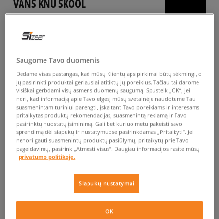
VANS KNU SKOOL
vyrams, inkariukai
4.9
(
231
)
79
€
Saugome Tavo duomenis
Dedame visas pastangas, kad mūsų Klientų apsipirkimai būtų sėkmingi, o
84
€
-6%
(žemiausia kaina per pastarąsias 30 dienų iki nuolaidos)
jų pasirinkti produktai geriausiai atitiktų jų poreikius. Tačiau tai darome
95
€
-17%
(pradinė kaina)
visiškai gerbdami visų asmens duomenų saugumą. Spustelk „OK“, jei
nori, kad informaciją apie Tavo elgesį mūsų svetainėje naudotume Tau
+ 79 tšk.
SizeerClub
suasmenintam turiniui parengti, įskaitant Tavo poreikiams ir interesams
pritaikytas produktų rekomendacijas, suasmenintą reklamą ir Tavo
SPALVA
JUODA
pasirinktų nuostatų įsiminimą. Gali bet kuriuo metu pakeisti savo
sprendimą dėl slapukų ir nustatymuose pasirinkdamas „Pritaikyti“. Jei
nenori gauti suasmenintų produktų pasiūlymų, pritaikytų prie Tavo
pageidavimų, pasirink „Atmesti visus”. Daugiau informacijos rasite mūsų
privatumo politikoje.
Slapukų nustatymai
Pasirinkti dydį
EU dydžiai
US dydžiai
OK