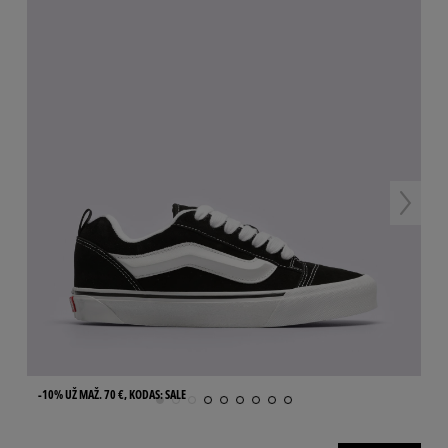
-10% UŽ MAŽ. 70 €, KODAS: SALE