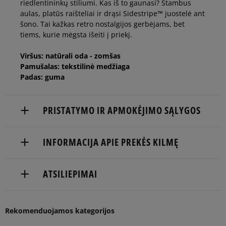
riedlentininkų stiliumi. Kas iš to gaunasi? Stambus
46
30 cm
aulas, platūs raišteliai ir drąsi Sidestripe™ juostelė ant
šono. Tai kažkas retro nostalgijos gerbėjams, bet
tiems, kurie mėgsta išeiti į priekį.
47
31 cm
Pranešti man
Viršus: natūrali oda - zomšas
Pamušalas: tekstilinė medžiaga
Padas: guma
PRISTATYMO IR APMOKĖJIMO SĄLYGOS
NEMOKAMAS PRISTATYMAS NUO 60 €
INFORMACIJA APIE PREKĖS KILMĘ
Prekės pristatomos per 2-6 d.d.
VF BELGIUM BV
ATSILIEPIMAI
Pristatymas:
Posthofbrug 2-4
2600 Antwerp, Belgium
kurjeriu
atsiėmimas parduotuvėje
5
Balsų
Rekomenduojamos kategorijos
1-855-909-8267
96%
Plotis
į paštomatą
skaičius: 6