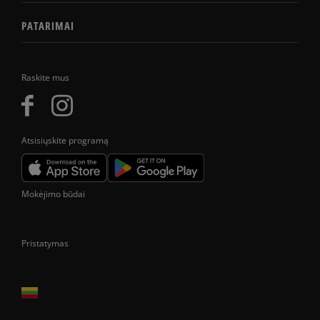
PATARIMAI
Raskite mus
Atsisiųskite programą
Mokėjimo būdai
Pristatymas
Prekes pristatome tik Lietuvos Respublikos teritorijoje