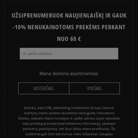
STAR
UŽSIPRENUMERUOK NAUJIENLAIŠKĮ IR GAUK
PUMA PALERMO
SALOMON EVR
-10% NENUKAINOTOMS PREKĖMS PERKANT
ASICS GEL-NYC
VANS KNU SKOOL
VANS OLD SKOOL
NUO 60 €
Mane domina asortimentas:
MOTERIŠKAS
VYRIŠKAS
Sutinku, kad UAB „Marketing Investment Group Lietuva“
tvarkytų mano asmens duomenis tiesioginės rinkodaros
tikslais, siekiant mano nurodytu e. pašto adresu siųsti specialiai
man pritaikytą komercinę/reklaminę informaciją, įskaitant
partnerių pasiūlymus, bei šiuo tikslu mane profiliuotų. Šis
sutikimas gali būti bet kuriuo metu atšauktas. Daugiau