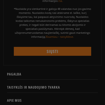
čia.
informacijos
*Nuolaida yra vienkartinė ir galioja 48 valandas nuo jos gavimo
momento. Nuolaidos kodą rasi atskirame el. laiške, kurį
išsiųsime tau, kai paspausi aktyvinimo nuorodą. Nuolaidos
kodas taikomas nenukainotoms prekėms, išskyrus specialias
prekes, ir negali būti derinamas su kitomis akcijomis ir
specialiais pasiūlymais. Atkreipk dėmesį, kad
užsiprenumeruodamas naujienlaiškį, sutinki gauti marketingo
Išsamiau – taisyklėse.
informaciją.
PAGALBA
TAISYKLĖS IR NAUDOJIMO TVARKA
APIE MUS