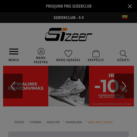
×
PRISIJUNK PRIE SIZEERCLUB
SIZEERCLUB - 5 €
MANO
MENIU
NORŲ SĄRAŠAS
KREPŠELIS
IEŠKOTI
PASKYRA
›
›
›
›
SIZEER
VYRAMS
AVALYNĖ
INKARIUKAI
VANS KNU SKOOL