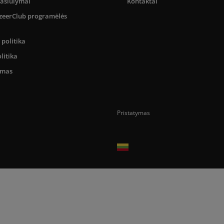
pasiūlymai
Kontaktai
SizeerClub programėlės
politika
litika
umas
Pristatymas
Prekes pristatome tik Lietuvos Respubli