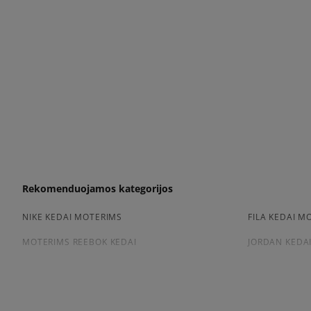
Rekomenduojamos kategorijos
NIKE KEDAI MOTERIMS
FILA KEDAI M
MOTERIMS REEBOK KEDAI
JORDAN KEDA
Peržiūrėkite populiarias moteriškų kedai kolekcijas: