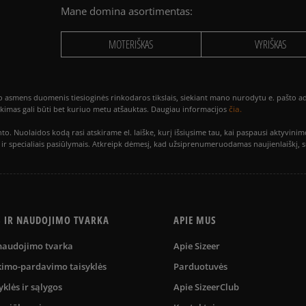
Mane domina asortimentas:
MOTERIŠKAS
VYRIŠKAS
smens duomenis tiesioginės rinkodaros tikslais, siekiant mano nurodytu e. pašto adre
čia.
utikimas gali būti bet kuriuo metu atšauktas. Daugiau informacijos
to. Nuolaidos kodą rasi atskirame el. laiške, kurį išsiųsime tau, kai paspausi akty
is ir specialiais pasiūlymais. Atkreipk dėmesį, kad užsiprenumeruodamas naujienlaiškį, 
S IR NAUDOJIMO TVARKA
APIE MUS
 naudojimo tvarka
Apie Sizeer
kimo-pardavimo taisyklės
Parduotuvės
yklės ir sąlygos
Apie SizeerClub