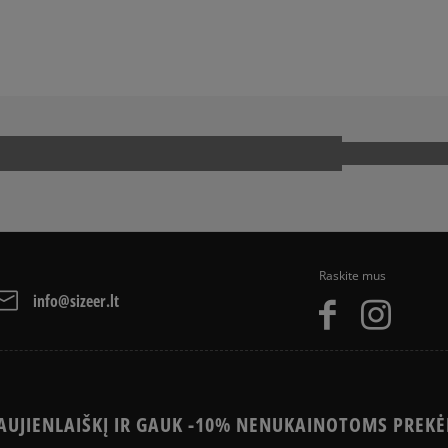
arba grynais. Paslauga 
A
ADIDAS CAMPUS
ADIDAS SUPERSTAR
Kaip mes renkame atsi
NIKE AIR MAX
CAT
NEW BALANCE 740
R
VANS KNU SKOOL
Raskite mus
info@sizeer.lt
UJIENLAIŠKĮ IR GAUK -10% NENUKAINOTOMS PREKĖ