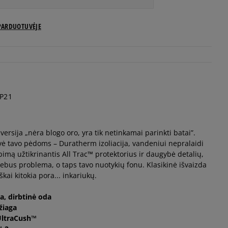
US dydžiai
PARDUOTUVĖJE
Pranešti man
Pranešti man
P21
Pranešti man
 versija „nėra blogo oro, yra tik netinkamai parinkti batai”.
Pranešti man
ovė tavo pėdoms – Duratherm izoliacija, vandeniui nepralaidi
ą užtikrinantis All Trac™ protektorius ir daugybė detalių,
Pranešti man
ebebus problema, o taps tavo nuotykių fonu. Klasikinė išvaizda
iškai kitokia pora... inkariukų.
Pranešti man
a, dirbtinė oda
žiaga
UltraCush™
Pranešti man