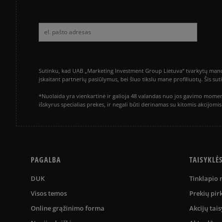
Sutinku, kad UAB „Marketing Investment Group Lietuva“ tvarkytų mano a
įskaitant partnerių pasiūlymus, bei šiuo tikslu mane profiliuotų. Šis s
*Nuolaida yra vienkartinė ir galioja 48 valandas nuo jos gavimo momen
išskyrus specialias prekes, ir negali būti derinamas su kitomis akcijom
PAGALBA
TAISYKLĖ
DUK
Tinklapio
Visos temos
Prekių pir
Online grąžinimo forma
Akcijų tais