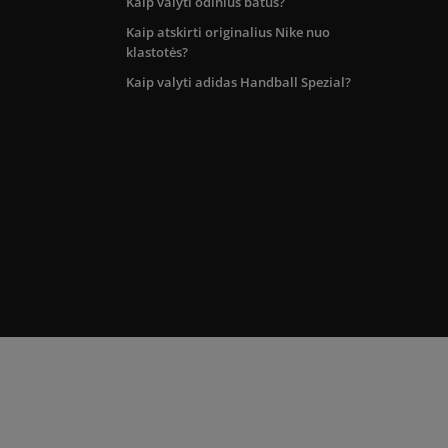
Kaip valyti odinius batus?
Kaip atskirti originalius Nike nuo
klastotės?
Kaip valyti adidas Handball Spezial?
kos teritorijoje