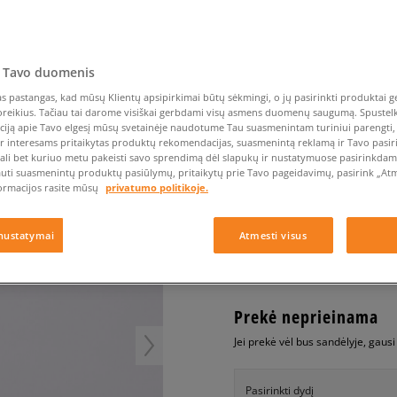
Nike Air Max TL 2.5
Liemens rankinė
Vans
Confront
Champion
EMU Australia
Converse Chuck Taylor
Vans
Batų priežiūra
Liemens rankinė
All Star
Havaianas
Skrybėlės
Converse
Confront
Ellesse
Skrybėlės
Converse Chuck 70
Saucony
Crocs
Converse
Jansport
Jordan 4
 Tavo duomenis
Clarks
Dr. Martens
DC
Jordan
VANS UA SK8-HI MTE-
Nike Air Max DN8
Dickies
Eastpak
Dickies
Lacoste
 pastangas, kad mūsų Klientų apsipirkimai būtų sėkmingi, o jų pasirinkti produktai ge
moterims, kedai
New Balance 530
poreikius. Tačiau tai darome visiškai gerbdami visų asmens duomenų saugumą. Spustelk 
EMU Australia
Dr. Martens
New Era
ciją apie Tavo elgesį mūsų svetainėje naudotume Tau suasmenintam turiniui parengti, 
New Balance 9060
5.0
ir interesams pritaikytas produktų rekomendacijas, suasmenintą reklamą ir Tavo pasir
(
5
)
Nike Dunk
ali bet kuriuo metu pakeisti savo sprendimą dėl slapukų ir nustatymuose pasirinkdamas
auti suasmenintų produktų pasiūlymų, pritaikytų prie Tavo pageidavimų, pasirink „Atme
130
€
Puma Speedcat
ormacijos rasite mūsų
privatumo politikoje.
Puma Suede XL
Puma Palermo
+ 130 tšk.
SizeerClub
nustatymai
Atmesti visus
Asics Gel-NYC Rugged
Prekė neprieinama
Jei prekė vėl bus sandėlyje, gaus
Pasirinkti dydį