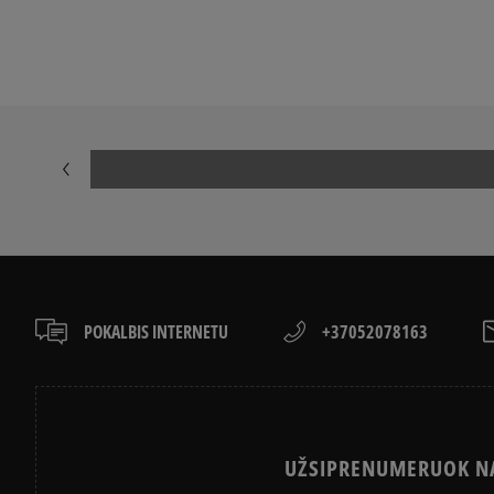
NIKE AIR FORCE 1
ADIDAS SAMB
NIKE DUNK
NIKE CORTEZ
NEW BALANCE 530
AIR JORDAN
PUMA PALERMO
PUMA SPEED
NEW BALANCE 9060
SALOMON EV
POKALBIS INTERNETU
+37052078163
UŽSIPRENUMERUOK NA