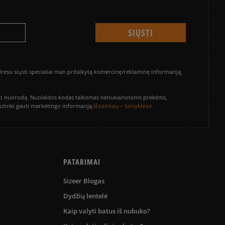
su siųsti specialiai man pritaikytą komercinę/reklaminę informaciją,
vinimo nuorodą. Nuolaidos kodas taikomas nenukainotoms prekėms,
Išsamiau – taisyklėse.
sutinki gauti marketingo informaciją.
PATARIMAI
Sizeer Blogas
Dydžių lentelė
Kaip valyti batus iš nubuko?