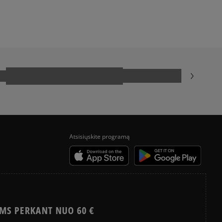
yra papildomai apmokestinama 3 €.
ADIDAS GAZELLE
ADIDAS TAEKWONDO
liepimus?
CONVERSE CHUCK TAYLOR ALL STAR
Klientų atsiliepimai
NIKE BLAZER
VANS OLD SKOOL
Išvalyti
Paieška
Atsisiųskite programą
MS PERKANT NUO 60 €