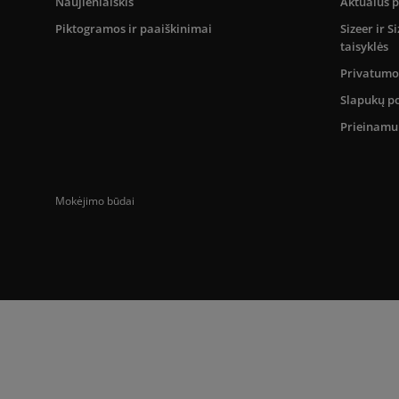
Naujienlaiškis
Aktualūs 
Piktogramos ir paaiškinimai
Sizeer ir 
taisyklės
Privatumo 
Slapukų po
Prieinam
Mokėjimo būdai