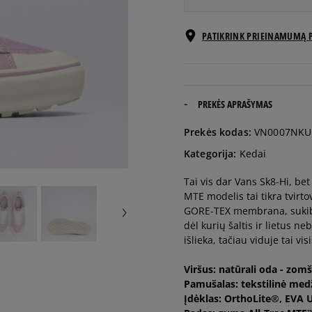
EU dydžiai
PATIKRINK PRIEINAMUMĄ 
36
22,5 cm
36,5
23 cm
PREKĖS APRAŠYMAS
Prekės kodas:
VN0007NKU
37
23,5 cm
Kategorija:
Kedai
Tai vis dar Vans Sk8-Hi, bet
38
24 cm
MTE modelis tai tikra tvirt
GORE-TEX membrana, sukibim
38,5
24,5 cm
dėl kurių šaltis ir lietus n
išlieka, tačiau viduje tai vis
39
25 cm
Viršus: natūrali oda - zomš
Pamušalas: tekstilinė med
Įdėklas: OrthoLite®, EVA 
40
25,5 cm