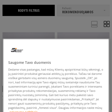
NUO
IKI
Rušiuoti
RODYTI FILTRUS
REKOMENDUOJAMOS
32
33
33,5
34
35
Rodyti daugiau
Saugome Tavo duomenis
Dedame visas pastangas, kad mūsų Klientų apsipirkimai būtų sėkmingi, o
jų pasirinkti produktai geriausiai atitiktų jų poreikius. Tačiau tai darome
BALTA
JUODA
PILKA
RUDA
RUSVAI GELSVA
visiškai gerbdami visų asmens duomenų saugumą. Spustelk „OK“, jei
-10% UŽ MAŽ. 70 €, KODAS: SALE
nori, kad informaciją apie Tavo elgesį mūsų svetainėje naudotume Tau
suasmenintam turiniui parengti, įskaitant Tavo poreikiams ir interesams
pritaikytas produktų rekomendacijas, suasmenintą reklamą ir Tavo
ADIDAS CLIMACOOL LACED
ADIDAS CLIMACOOL 1 COCA COLA
pasirinktų nuostatų įsiminimą. Gali bet kuriuo metu pakeisti savo
FILTRUOTI
sprendimą dėl slapukų ir nustatymuose pasirinkdamas „Pritaikyti“. Jei
vyrams
vyrams
nenori gauti suasmenintų produktų pasiūlymų, pritaikytų prie Tavo
129 €
139 €
160 €
150 €
pageidavimų, pasirink „Atmesti visus”. Daugiau informacijos rasite mūsų
privatumo politikoje.