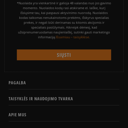
*Nuolaida yra vienkartinė ir galioja 48 valandas nuo jos gavimo
momento. Nuolaidos kodą rasi atskirame el. laiške, kurį
išsiųsime tau, kai paspausi aktyvinimo nuorodą. Nuolaidos
kodas taikomas nenukainotoms prekėms, išskyrus specialias
prekes, ir negali būti derinamas su kitomis akcijomis ir
specialiais pasiūlymais. Atkreipk dėmesį, kad
užsiprenumeruodamas naujienlaiškį, sutinki gauti marketingo
Išsamiau – taisyklėse.
informaciją.
PAGALBA
TAISYKLĖS IR NAUDOJIMO TVARKA
APIE MUS