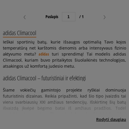
Puslapis
/ 1
adidas Climacool
Ieškai sportinių batų, kurie išsaugos optimalią Tavo kojos
temperatūrą net karštomis dienomis arba intensyvaus fizinio
aktyvumo metu?
adidas
turi sprendimą! Tai modelis adidas
Climacool, kuriam buvo pritaikytos šiuolaikinės technologijos,
atsakingos už komfortą judesio metu.
adidas Climacool – futuristiniai ir efektingi
Šiame vokiečių gamintojo projekte ryškiai dominuoja
futuristinis dizainas. Reikia pripažinti, kad šio tipo įvaizdis tai
viena svarbiausių XXI amžiaus tendencijų. Išskirtinę šių batų
išvaizdą įkvėpė bėgimo batai iš amžiaus pradžios. Todėl
nestebina inovatyvi medžiagų struktūra, plastikiniai įsiuvai bei
Ką reiškia Climacool?
Nėra ko slėpti, kalbant apie šį modelį, ne dizainas atlieka
Rodyti daugiau
išsiskirianti forma. Visos šios savybės lemia, kad batai išsiskiria
pagrindinę funkciją. Už šios išvaizdos slepiasi naujausios
kitų fone ir gali jais atgaivinti skirtingus įvaizdžius!