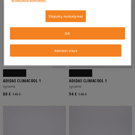
ATŽYMĖTI VISUS
Slapukų nustatymai
OK
Atmesti visus
-10% UŽ MAŽ. 70 €, KODAS: SALE
ADIDAS CLIMACOOL 1
ADIDAS CLIMACOOL 1
vyrams
vyrams
80 €
94 €
140 €
140 €