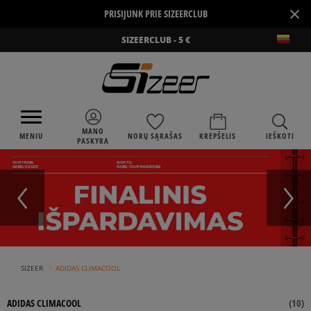
×
PRISIJUNK PRIE SIZEERCLUB
SIZEERCLUB - 5 €
MANO
MENIU
NORŲ SĄRAŠAS
KREPŠELIS
IEŠKOTI
PASKYRA
›
SIZEER
ADIDAS CLIMACOOL
ADIDAS CLIMACOOL
(
10
)