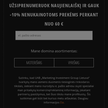
UŽSIPRENUMERUOK NAUJIENLAIŠKĮ IR GAUK
-10% NENUKAINOTOMS PREKĖMS PERKANT
NUO 60 €
Mane domina asortimentas:
MOTERIŠKAS
VYRIŠKAS
Sutinku, kad UAB „Marketing Investment Group Lietuva“
tvarkytų mano asmens duomenis tiesioginės rinkodaros
tikslais, siekiant mano nurodytu e. pašto adresu siųsti specialiai
man pritaikytą komercinę/reklaminę informaciją, įskaitant
partnerių pasiūlymus, bei šiuo tikslu mane profiliuotų. Šis
sutikimas gali būti bet kuriuo metu atšauktas. Daugiau
čia.
informacijos