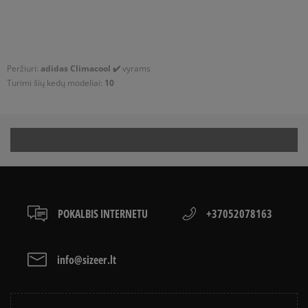
technologijos, kurios lemia, jog Climacool avėjimas tai tikras
malonumas. Svajoji apie orui laidžius sportbačius? Gali rinktis
modelius iš tinklelio, tačiau nei vienas iš jų neužtikrins visiško
kojų aušinimo karštą dieną. Būtent taip veikia neuralginiuose
šių batų taškuose pritaikyta Climacool technologija. Pėdos
Peržiuri:
adidas Climacool ✔️
vyrams
viduryje matomi sintetinės medžiagos elementai užtikrina
Turimi šių kedų modeliai:
10
ilgesnį modelio tvarumą ir didesnį stabilumą. Paduose taip pat
buvo įdiegtas šiuolaikinis sprendimas – adiprene+ tai speciali
amortizacijos sistema, kuri lems, jog kiekvienas Tavo žingsnis
bus lengvas ir saugus! adidas Climacool tai batai, jungiantys
viską, kas geriausia šiuolaikinėse technologijose ir įspūdingą,
futuristinį dizainą. Šio modelio atveju gali būtu tikras, kad Tavo
koja išliks sausa ir tinkamai atvėsinta net karščiausią dieną!
POKALBIS INTERNETU
+37052078163
info@sizeer.lt