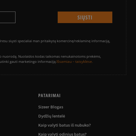
su siųsti specialiai man pritaikytą komercinę/reklaminę informaciją,
vinimo nuorodą. Nuolaidos kodas taikomas nenukainotoms prekėms,
Išsamiau – taisyklėse.
sutinki gauti marketingo informaciją.
PATARIMAI
Sizeer Blogas
Dydžių lentelė
Kaip valyti batus iš nubuko?
Kaip valyti odinius batus?