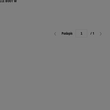
LLE BOOT W
Puslapis
/ 1