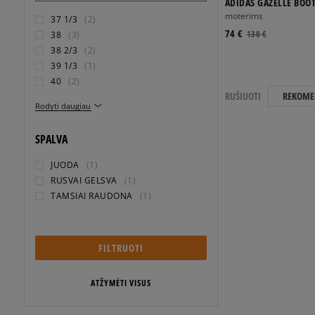
ADIDAS GAZELLE BOO
moterims
37 1/3
(2)
74 €
130 €
38
(3)
38 2/3
(2)
39 1/3
(1)
40
(2)
RUŠIUOTI
REKOME
Rodyti daugiau
SPALVA
JUODA
(1)
RUSVAI GELSVA
(1)
TAMSIAI RAUDONA
(1)
FILTRUOTI
ATŽYMĖTI VISUS