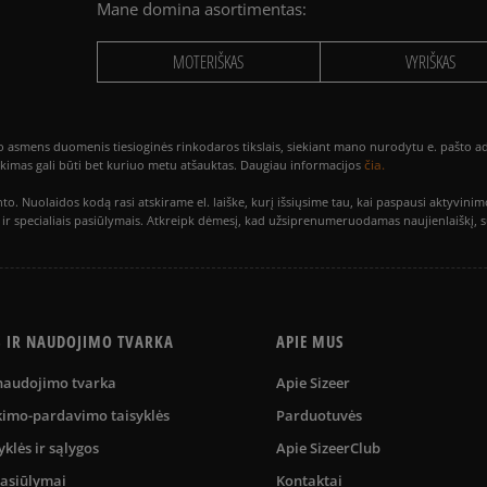
Mane domina asortimentas:
MOTERIŠKAS
VYRIŠKAS
smens duomenis tiesioginės rinkodaros tikslais, siekiant mano nurodytu e. pašto adre
čia.
utikimas gali būti bet kuriuo metu atšauktas. Daugiau informacijos
to. Nuolaidos kodą rasi atskirame el. laiške, kurį išsiųsime tau, kai paspausi akty
is ir specialiais pasiūlymais. Atkreipk dėmesį, kad užsiprenumeruodamas naujienlaiškį, 
S IR NAUDOJIMO TVARKA
APIE MUS
 naudojimo tvarka
Apie Sizeer
kimo-pardavimo taisyklės
Parduotuvės
yklės ir sąlygos
Apie SizeerClub
pasiūlymai
Kontaktai