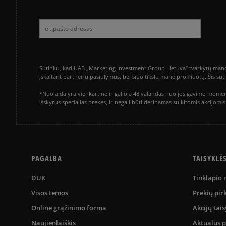
Sutinku, kad UAB „Marketing Investment Group Lietuva“ tvarkytų mano a
įskaitant partnerių pasiūlymus, bei šiuo tikslu mane profiliuotų. Šis s
*Nuolaida yra vienkartinė ir galioja 48 valandas nuo jos gavimo momen
išskyrus specialias prekes, ir negali būti derinamas su kitomis akcijom
PAGALBA
TAISYKLĖ
DUK
Tinklapio
Visos temos
Prekių pir
Online grąžinimo forma
Akcijų tais
Naujienlaiškis
Aktualūs 