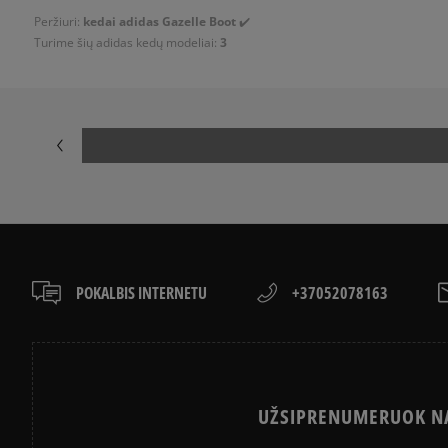
Peržiuri:
kedai adidas Gazelle Boot
✔️
Turime šių adidas kedų modeliai:
3
POKALBIS INTERNETU
+37052078163
UŽSIPRENUMERUOK NA