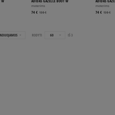
T W
ADIDAS GAZELLE BOOT W
ADIDAS GAZE
moterims
moterims
74 €
74 €
130 €
130 €
NDUOJAMOS
RODYTI
60
IŠ
3