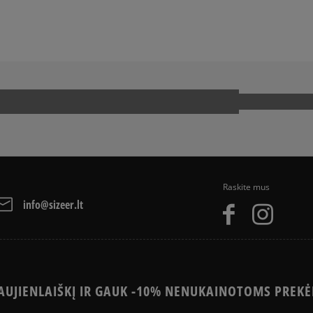
Raskite mus
info@sizeer.lt
UJIENLAIŠKĮ IR GAUK -10% NENUKAINOTOMS PREKĖ