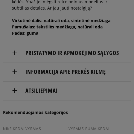
kėdės. Ypač jei mėgsti retro odinius modelius ir
46
29,5 cm
Pranešti man
subtilias detales. Ar jau jauti nostalgiją?
Viršutinė dalis: natūrali oda, sintetinė medžiaga
46 2/3
30 cm
Pamušalas: tekstilės medžiaga, natūrali oda
Padas: guma
PRISTATYMO IR APMOKĖJIMO SĄLYGOS
NEMOKAMAS PRISTATYMAS NUO 60 €
INFORMACIJA APIE PREKĖS KILMĘ
Prekės pristatomos per 2-6 d.d.
adidas
ATSILIEPIMAI
Pristatymas:
Hoogoorddreef 9a
1101 BA Amsterdam, Netherlands
kurjeriu
atsiėmimas parduotuvėje
5
Balsų
Rekomenduojamos kategorijos
serviceinfo@onlineshop.adidas.com
93%
Atitinka
į paštomatą
skaičius:
4.9
dydį
8
4
5%
Apmokėjimas:
NIKE KEDAI VYRAMS
VYRAMS PUMA KEDAI
mažint
atitink
didinta
216
kliento