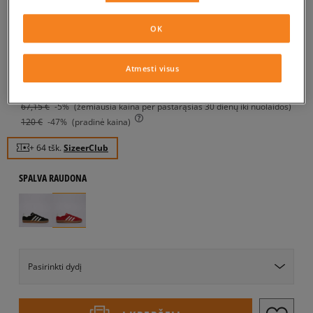
ADIDAS GAZELLE INDOOR
vyrams, kedai
OK
4.9
(
216
)
Atmesti visus
64
€
67,15
€
-5%
(žemiausia kaina per pastarąsias 30 dienų iki nuolaidos)
120
€
-47%
(pradinė kaina)
+ 64 tšk.
SizeerClub
SPALVA
RAUDONA
Pasirinkti dydį
EU dydžiai
US dydžiai