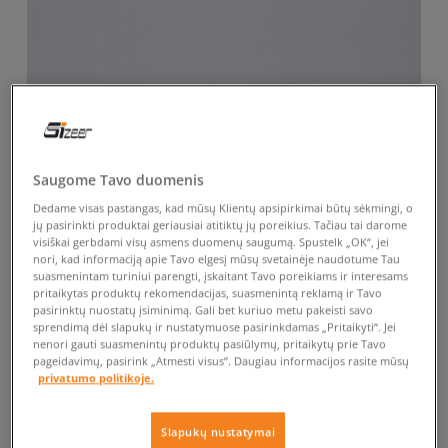
Saugome Tavo duomenis
Dedame visas pastangas, kad mūsų Klientų apsipirkimai būtų sėkmingi, o
jų pasirinkti produktai geriausiai atitiktų jų poreikius. Tačiau tai darome
visiškai gerbdami visų asmens duomenų saugumą. Spustelk „OK“, jei
nori, kad informaciją apie Tavo elgesį mūsų svetainėje naudotume Tau
suasmenintam turiniui parengti, įskaitant Tavo poreikiams ir interesams
pritaikytas produktų rekomendacijas, suasmenintą reklamą ir Tavo
pasirinktų nuostatų įsiminimą. Gali bet kuriuo metu pakeisti savo
sprendimą dėl slapukų ir nustatymuose pasirinkdamas „Pritaikyti“. Jei
nenori gauti suasmenintų produktų pasiūlymų, pritaikytų prie Tavo
pageidavimų, pasirink „Atmesti visus”. Daugiau informacijos rasite mūsų
privatumo politikoje.
Slapukų nustatymai