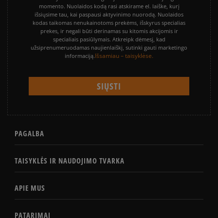
momento. Nuolaidos kodą rasi atskirame el. laiške, kurį
išsiųsime tau, kai paspausi aktyvinimo nuorodą. Nuolaidos
kodas taikomas nenukainotoms prekėms, išskyrus specialias
prekes, ir negali būti derinamas su kitomis akcijomis ir
specialiais pasiūlymais. Atkreipk dėmesį, kad
užsiprenumeruodamas naujienlaiškį, sutinki gauti marketingo
Išsamiau – taisyklėse.
informaciją.
PAGALBA
TAISYKLĖS IR NAUDOJIMO TVARKA
APIE MUS
PATARIMAI