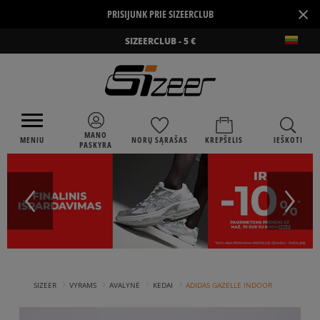
×
PRISIJUNK PRIE SIZEERCLUB
SIZEERCLUB - 5 €
MANO
MENIU
NORŲ SĄRAŠAS
KREPŠELIS
IEŠKOTI
PASKYRA
›
›
›
›
SIZEER
VYRAMS
AVALYNĖ
KEDAI
ADIDAS GAZELLE INDOOR