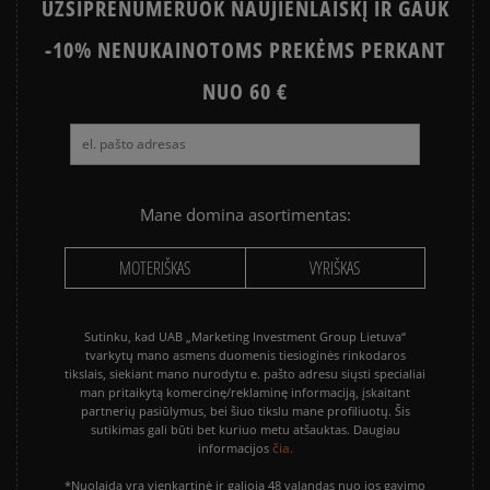
UŽSIPRENUMERUOK NAUJIENLAIŠKĮ IR GAUK
PUMA PALERMO
SALOMON EVR
-10% NENUKAINOTOMS PREKĖMS PERKANT
ASICS GEL-NYC
VANS KNU SKOOL
VANS OLD SKOOL
NUO 60 €
Mane domina asortimentas:
MOTERIŠKAS
VYRIŠKAS
Sutinku, kad UAB „Marketing Investment Group Lietuva“
tvarkytų mano asmens duomenis tiesioginės rinkodaros
tikslais, siekiant mano nurodytu e. pašto adresu siųsti specialiai
man pritaikytą komercinę/reklaminę informaciją, įskaitant
partnerių pasiūlymus, bei šiuo tikslu mane profiliuotų. Šis
sutikimas gali būti bet kuriuo metu atšauktas. Daugiau
čia.
informacijos
*Nuolaida yra vienkartinė ir galioja 48 valandas nuo jos gavimo