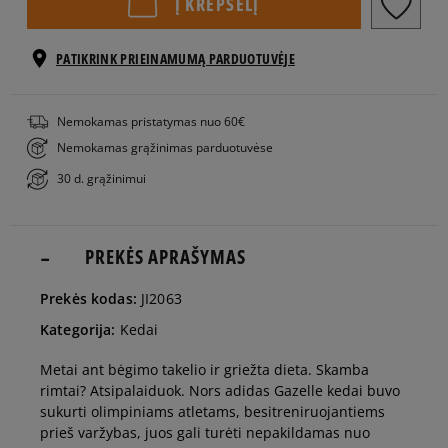
Į KREPŠELĮ
41 1/3
26 cm
Pranešti man
PATIKRINK PRIEINAMUMĄ PARDUOTUVĖJE
42
26,5 cm
Pranešti man
Nemokamas pristatymas nuo 60€
Nemokamas grąžinimas parduotuvėse
42 2/3
27 cm
30 d. grąžinimui
43 1/3
27,5 cm
Pranešti man
PREKĖS APRAŠYMAS
44
28 cm
Prekės kodas:
JI2063
Kategorija:
Kedai
44 2/3
28,5 cm
Pranešti man
Metai ant bėgimo takelio ir griežta dieta. Skamba
rimtai? Atsipalaiduok. Nors adidas Gazelle kedai buvo
45 1/3
29 cm
Pranešti man
sukurti olimpiniams atletams, besitreniruojantiems
prieš varžybas, juos gali turėti nepakildamas nuo