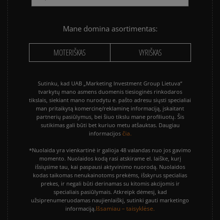
Mane domina asortimentas:
MOTERIŠKAS
VYRIŠKAS
Sutinku, kad UAB „Marketing Investment Group Lietuva“
tvarkytų mano asmens duomenis tiesioginės rinkodaros
tikslais, siekiant mano nurodytu e. pašto adresu siųsti specialiai
man pritaikytą komercinę/reklaminę informaciją, įskaitant
partnerių pasiūlymus, bei šiuo tikslu mane profiliuotų. Šis
sutikimas gali būti bet kuriuo metu atšauktas. Daugiau
čia.
informacijos
*Nuolaida yra vienkartinė ir galioja 48 valandas nuo jos gavimo
momento. Nuolaidos kodą rasi atskirame el. laiške, kurį
išsiųsime tau, kai paspausi aktyvinimo nuorodą. Nuolaidos
kodas taikomas nenukainotoms prekėms, išskyrus specialias
prekes, ir negali būti derinamas su kitomis akcijomis ir
specialiais pasiūlymais. Atkreipk dėmesį, kad
užsiprenumeruodamas naujienlaiškį, sutinki gauti marketingo
Išsamiau – taisyklėse.
informaciją.