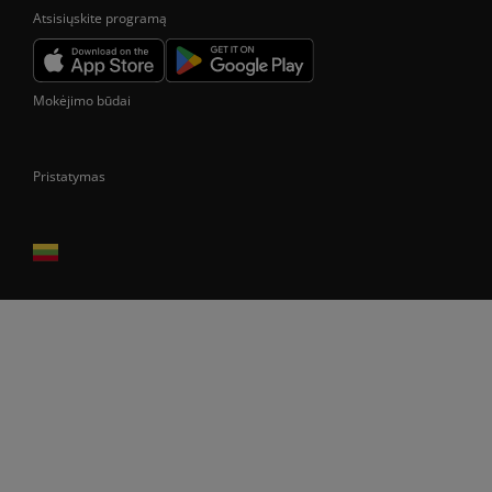
Atsisiųskite programą
Mokėjimo būdai
Pristatymas
Prekes pristatome tik Lietuvos Respublikos teritorijoje