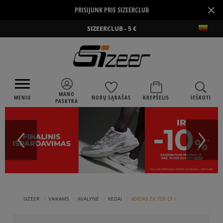
×
PRISIJUNK PRIE SIZEERCLUB
SIZEERCLUB - 5 €
MANO
MENIU
NORŲ SĄRAŠAS
KREPŠELIS
IEŠKOTI
PASKYRA
›
›
›
›
SIZEER
VAIKAMS
AVALYNĖ
KEDAI
ADIDAS ZX 700 CF I