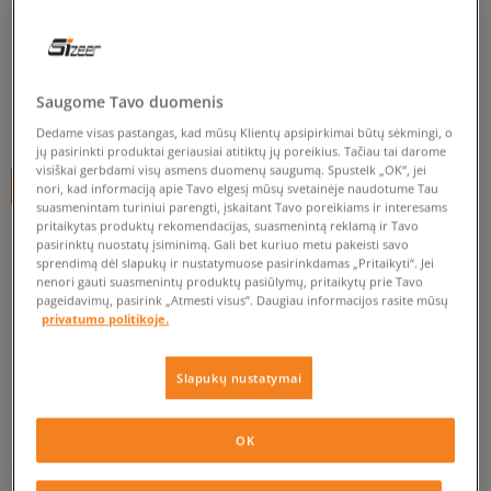
ADIDAS ZX 700 CF I
vaikams, kedai
0.0
(
0
)
Saugome Tavo duomenis
9,99
€
Dedame visas pastangas, kad mūsų Klientų apsipirkimai būtų sėkmingi, o
jų pasirinkti produktai geriausiai atitiktų jų poreikius. Tačiau tai darome
visiškai gerbdami visų asmens duomenų saugumą. Spustelk „OK“, jei
+ 10 tšk.
SizeerClub
nori, kad informaciją apie Tavo elgesį mūsų svetainėje naudotume Tau
suasmenintam turiniui parengti, įskaitant Tavo poreikiams ir interesams
pritaikytas produktų rekomendacijas, suasmenintą reklamą ir Tavo
pasirinktų nuostatų įsiminimą. Gali bet kuriuo metu pakeisti savo
sprendimą dėl slapukų ir nustatymuose pasirinkdamas „Pritaikyti“. Jei
Prekė neprieinama
nenori gauti suasmenintų produktų pasiūlymų, pritaikytų prie Tavo
pageidavimų, pasirink „Atmesti visus”. Daugiau informacijos rasite mūsų
Jei prekė vėl bus sandėlyje, gausi pranešimą iš mūsų.
privatumo politikoje.
Pasirinkti dydį
Slapukų nustatymai
EU dydžiai
US dydžiai
PATIKRINK PRIEINAMUMĄ PARDUOTUVĖJE
OK
20
11,5 cm
Pranešti man