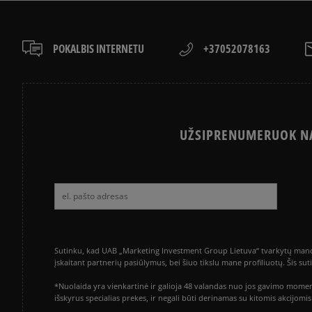
POKALBIS INTERNETU
+37052078163
UŽSIPRENUMERUOK NA
Sutinku, kad UAB „Marketing Investment Group Lietuva“ tvarkytų mano a
įskaitant partnerių pasiūlymus, bei šiuo tikslu mane profiliuotų. Šis s
*Nuolaida yra vienkartinė ir galioja 48 valandas nuo jos gavimo momen
išskyrus specialias prekes, ir negali būti derinamas su kitomis akcijom