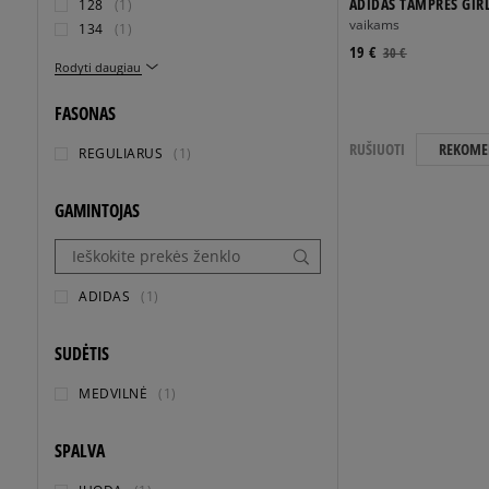
ADIDAS TAMPRĖS GIR
128
(1)
vaikams
134
(1)
19 €
30 €
Rodyti daugiau
FASONAS
RUŠIUOTI
REKOME
REGULIARUS
(1)
GAMINTOJAS
ADIDAS
(1)
SUDĖTIS
MEDVILNĖ
(1)
SPALVA