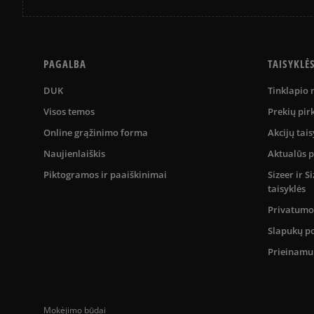
PAGALBA
TAISYKLĖ
DUK
Tinklapio
Visos temos
Prekių pir
Online grąžinimo forma
Akcijų tais
Naujienlaiškis
Aktualūs 
Piktogramos ir paaiškinimai
Sizeer ir 
taisyklės
Privatumo 
Slapukų po
Prieinam
Mokėjimo būdai