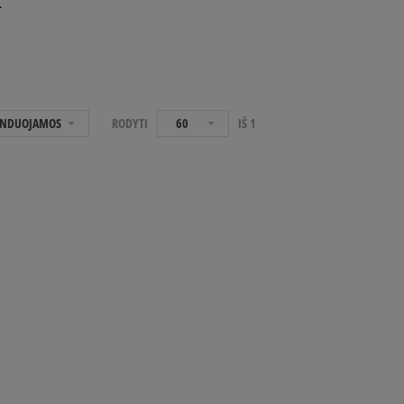
L
NDUOJAMOS
RODYTI
60
IŠ
1