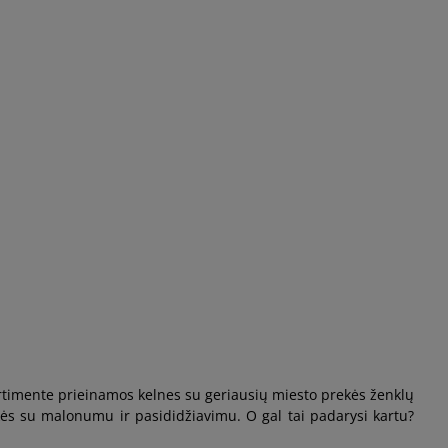
sortimente prieinamos kelnes su geriausių miesto prekės ženklų
lkės su malonumu ir pasididžiavimu. O gal tai padarysi kartu?