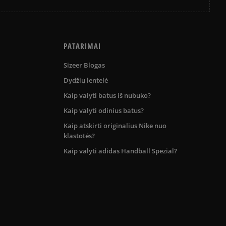
PATARIMAI
Sizeer Blogas
Dydžių lentelė
Kaip valyti batus iš nubuko?
Kaip valyti odinius batus?
Kaip atskirti originalius Nike nuo
klastotės?
Kaip valyti adidas Handball Spezial?