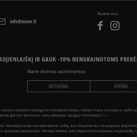
Raskite mus
info@sizeer.lt
UJIENLAIŠKĮ IR GAUK -10% NENUKAINOTOMS PREKĖ
Mane domina asortimentas:
MOTERIŠKAS
VYRIŠKAS
smens duomenis tiesioginės rinkodaros tikslais, siekiant mano nurodytu e. pašto adre
čia.
utikimas gali būti bet kuriuo metu atšauktas. Daugiau informacijos
to. Nuolaidos kodą rasi atskirame el. laiške, kurį išsiųsime tau, kai paspausi akty
is ir specialiais pasiūlymais. Atkreipk dėmesį, kad užsiprenumeruodamas naujienlaiškį, 