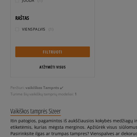
JUODA
(1)
RAŠTAS
VIENSPALVIS
(1)
FILTRUOTI
ATŽYMĖTI VISUS
Peržiuri:
vaikiškos Tamprės
✔️
Turime šių vaikiškų
tamprių modeliai:
1
Vaikiškos tamprės Sizeer
Itin patogios, pagamintos iš aukščiausios kokybės medžiagų ir
etiketėmis, kurias mėgsta merginos. Apžiūrėk visus siūlomus 
Pasirinksite ilgas ar trumpas tampres? Vienspalves ar dekoruo