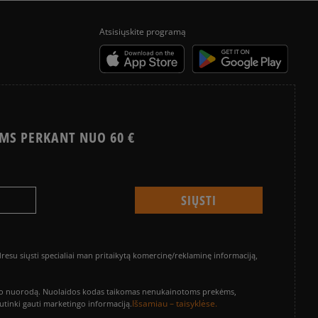
Atsisiųskite programą
MS PERKANT NUO 60 €
su siųsti specialiai man pritaikytą komercinę/reklaminę informaciją,
vinimo nuorodą. Nuolaidos kodas taikomas nenukainotoms prekėms,
Išsamiau – taisyklėse.
sutinki gauti marketingo informaciją.