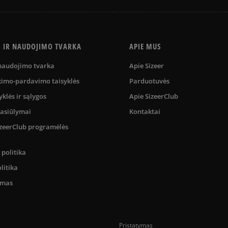
S IR NAUDOJIMO TVARKA
APIE MUS
 naudojimo tvarka
Apie Sizeer
kimo-pardavimo taisyklės
Parduotuvės
yklės ir sąlygos
Apie SizeerClub
pasiūlymai
Kontaktai
SizeerClub programėlės
politika
litika
umas
Pristatymas