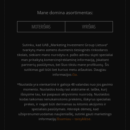
Išvalyti
Paieška
Mane domina asortimentas:
MOTERIŠKAS
VYRIŠKAS
Sutinku, kad UAB „Marketing Investment Group Lietuva“
tvarkytų mano asmens duomenis tiesioginės rinkodaros
tikslais, siekiant mano nurodytu e. pašto adresu siųsti specialiai
man pritaikytą komercinę/reklaminę informaciją, įskaitant
partnerių pasiūlymus, bei šiuo tikslu mane profiliuotų. Šis
sutikimas gali būti bet kuriuo metu atšauktas. Daugiau
čia.
informacijos
*Nuolaida yra vienkartinė ir galioja 48 valandas nuo jos gavimo
momento. Nuolaidos kodą rasi atskirame el. laiške, kurį
išsiųsime tau, kai paspausi aktyvinimo nuorodą. Nuolaidos
kodas taikomas nenukainotoms prekėms, išskyrus specialias
prekes, ir negali būti derinamas su kitomis akcijomis ir
specialiais pasiūlymais. Atkreipk dėmesį, kad
užsiprenumeruodamas naujienlaiškį, sutinki gauti marketingo
Išsamiau – taisyklėse.
informaciją.