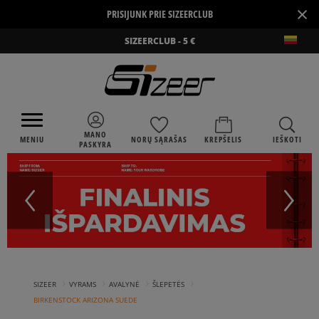
×
PRISIJUNK PRIE SIZEERCLUB
SIZEERCLUB - 5 €
MANO
MENIU
NORŲ SĄRAŠAS
KREPŠELIS
IEŠKOTI
PASKYRA
›
›
›
›
SIZEER
VYRAMS
AVALYNĖ
ŠLEPETĖS
BIRKENSTOCK ARIZONA SUEDE