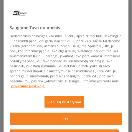
BIRKENSTOCK ARIZONA
SUEDE
vyrams, šlepetės
Saugome Tavo duomenis
Dedame visas pastangas, kad mūsų Klientų apsipirkimai būtų sėkmingi, o
4.8
(
21
)
jų pasirinkti produktai geriausiai atitiktų jų poreikius. Tačiau tai darome
visiškai gerbdami visų asmens duomenų saugumą. Spustelk „OK“, jei
94
€
nori, kad informaciją apie Tavo elgesį mūsų svetainėje naudotume Tau
suasmenintam turiniui parengti, įskaitant Tavo poreikiams ir interesams
99
€
-5%
(žemiausia kaina per pastarąsias 30 dienų iki nuolaidos)
pritaikytas produktų rekomendacijas, suasmenintą reklamą ir Tavo
120
€
-22%
(pradinė kaina)
pasirinktų nuostatų įsiminimą. Gali bet kuriuo metu pakeisti savo
sprendimą dėl slapukų ir nustatymuose pasirinkdamas „Pritaikyti“. Jei
nenori gauti suasmenintų produktų pasiūlymų, pritaikytų prie Tavo
+ 94 tšk.
SizeerClub
pageidavimų, pasirink „Atmesti visus”. Daugiau informacijos rasite mūsų
privatumo politikoje.
SPALVA
RUSVAI GELSVA
Slapukų nustatymai
OK
Pasirinkti dydį