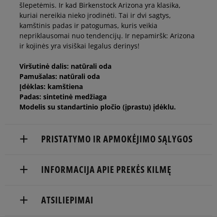
šlepetėmis. Ir kad Birkenstock Arizona yra klasika,
kuriai nereikia nieko įrodinėti. Tai ir dvi sagtys,
kamštinis padas ir patogumas, kuris veikia
nepriklausomai nuo tendencijų. Ir nepamiršk: Arizona
ir kojinės yra visiškai legalus derinys!
Viršutinė dalis: natūrali oda
Pamušalas: natūrali oda
Įdėklas: kamštiena
Padas: sintetinė medžiaga
Modelis su standartinio pločio (įprastu) įdėklu.
PRISTATYMO IR APMOKĖJIMO SĄLYGOS
NEMOKAMAS PRISTATYMAS NUO 60 €
INFORMACIJA APIE PREKĖS KILMĘ
Prekės pristatomos per 2-6 d.d.
Birkenstock Global Sales GmbH
ATSILIEPIMAI
Pristatymas:
Burg Ockenfels