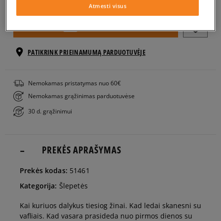
Atmesti visus
EU dydžiai
US dydžiai
Į KREPŠELĮ
41
26,5 cm
Pranešti man
PATIKRINK PRIEINAMUMĄ PARDUOTUVĖJE
42
27 cm
Nemokamas pristatymas nuo 60€
Nemokamas grąžinimas parduotuvėse
43
28 cm
Pranešti man
30 d. grąžinimui
44
28,5 cm
PREKĖS APRAŠYMAS
45
29 cm
Prekės kodas:
51461
Kategorija:
Šlepetės
46
30 cm
Pranešti man
Kai kuriuos dalykus tiesiog žinai. Kad ledai skanesni su
vafliais. Kad vasara prasideda nuo pirmos dienos su