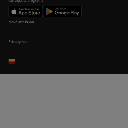
Atsisiųskite programą
Mokėjimo būdai
Pristatymas
Prekes pristatome tik Lietuvos Respublikos teritorijoje