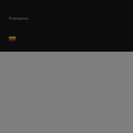
Pristatymas
Prekes pristatome tik Lietuvos Respublikos teritorijoje