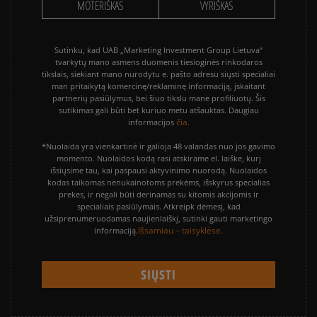
MOTERIŠKAS
VYRIŠKAS
Sutinku, kad UAB „Marketing Investment Group Lietuva“
tvarkytų mano asmens duomenis tiesioginės rinkodaros
tikslais, siekiant mano nurodytu e. pašto adresu siųsti specialiai
man pritaikytą komercinę/reklaminę informaciją, įskaitant
partnerių pasiūlymus, bei šiuo tikslu mane profiliuotų. Šis
sutikimas gali būti bet kuriuo metu atšauktas. Daugiau
čia.
informacijos
*Nuolaida yra vienkartinė ir galioja 48 valandas nuo jos gavimo
momento. Nuolaidos kodą rasi atskirame el. laiške, kurį
išsiųsime tau, kai paspausi aktyvinimo nuorodą. Nuolaidos
kodas taikomas nenukainotoms prekėms, išskyrus specialias
prekes, ir negali būti derinamas su kitomis akcijomis ir
specialiais pasiūlymais. Atkreipk dėmesį, kad
užsiprenumeruodamas naujienlaiškį, sutinki gauti marketingo
Išsamiau – taisyklėse.
informaciją.