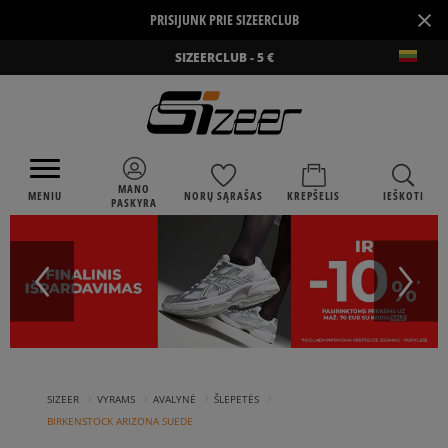
×
PRISIJUNK PRIE SIZEERCLUB
SIZEERCLUB - 5 €
MANO
MENIU
NORŲ SĄRAŠAS
KREPŠELIS
IEŠKOTI
PASKYRA
›
›
›
›
SIZEER
VYRAMS
AVALYNĖ
ŠLEPETĖS
BIRKENSTOCK ARIZONA SUEDE