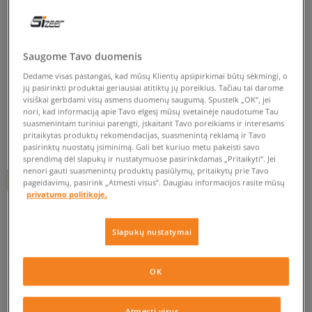
BIRKENSTOCK ARIZONA
SUEDE
Saugome Tavo duomenis
vyrams, šlepetės
Dedame visas pastangas, kad mūsų Klientų apsipirkimai būtų sėkmingi, o
4.8
(
24
)
jų pasirinkti produktai geriausiai atitiktų jų poreikius. Tačiau tai darome
visiškai gerbdami visų asmens duomenų saugumą. Spustelk „OK“, jei
99
€
nori, kad informaciją apie Tavo elgesį mūsų svetainėje naudotume Tau
suasmenintam turiniui parengti, įskaitant Tavo poreikiams ir interesams
pritaikytas produktų rekomendacijas, suasmenintą reklamą ir Tavo
104
€
-5%
(žemiausia kaina per pastarąsias 30 dienų iki nuolaidos)
pasirinktų nuostatų įsiminimą. Gali bet kuriuo metu pakeisti savo
120
€
-18%
(pradinė kaina)
sprendimą dėl slapukų ir nustatymuose pasirinkdamas „Pritaikyti“. Jei
nenori gauti suasmenintų produktų pasiūlymų, pritaikytų prie Tavo
+ 99 tšk.
SizeerClub
pageidavimų, pasirink „Atmesti visus”. Daugiau informacijos rasite mūsų
privatumo politikoje.
SPALVA
TAMSIAI MĖLYNA
Slapukų nustatymai
OK
Pasirinkti dydį
Atmesti visus