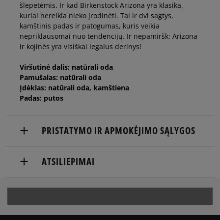
šlepetėmis. Ir kad Birkenstock Arizona yra klasika,
kuriai nereikia nieko įrodinėti. Tai ir dvi sagtys,
kamštinis padas ir patogumas, kuris veikia
nepriklausomai nuo tendencijų. Ir nepamiršk: Arizona
ir kojinės yra visiškai legalus derinys!
Viršutinė dalis: natūrali oda
Pamušalas: natūrali oda
Įdėklas: natūrali oda, kamštiena
Padas: putos
PRISTATYMO IR APMOKĖJIMO SĄLYGOS
NEMOKAMAS PRISTATYMAS NUO 60 €
ATSILIEPIMAI
Prekės pristatomos per 2-6 d.d.
5
Balsų
Pristatymas:
92%
Plotis
skaičius: 3
4.8
kurjeriu