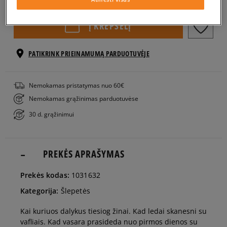
EU dydžiai
US dydžiai
Į KREPŠELĮ
41
26,5 cm
PATIKRINK PRIEINAMUMĄ PARDUOTUVĖJE
42
27 cm
Pranešti man
Nemokamas pristatymas nuo 60€
Nemokamas grąžinimas parduotuvėse
43
28 cm
Pranešti man
30 d. grąžinimui
44
28,5 cm
PREKĖS APRAŠYMAS
45
29 cm
Pranešti man
Prekės kodas:
1031632
Kategorija:
Šlepetės
46
30 cm
Pranešti man
Kai kuriuos dalykus tiesiog žinai. Kad ledai skanesni su
vafliais. Kad vasara prasideda nuo pirmos dienos su