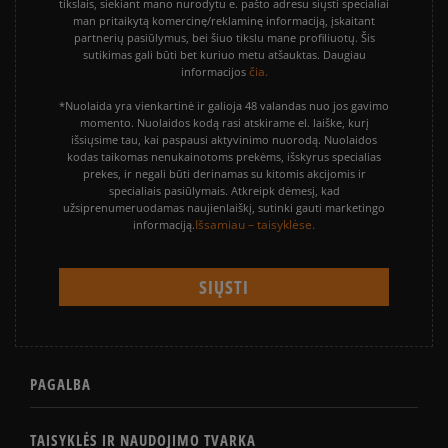
tikslais, siekiant mano nurodytu e. pašto adresu siųsti specialiai
man pritaikytą komercinę/reklaminę informaciją, įskaitant
partnerių pasiūlymus, bei šiuo tikslu mane profiliuotų. Šis
sutikimas gali būti bet kuriuo metu atšauktas. Daugiau
čia.
informacijos
*Nuolaida yra vienkartinė ir galioja 48 valandas nuo jos gavimo
momento. Nuolaidos kodą rasi atskirame el. laiške, kurį
išsiųsime tau, kai paspausi aktyvinimo nuorodą. Nuolaidos
kodas taikomas nenukainotoms prekėms, išskyrus specialias
prekes, ir negali būti derinamas su kitomis akcijomis ir
specialiais pasiūlymais. Atkreipk dėmesį, kad
užsiprenumeruodamas naujienlaiškį, sutinki gauti marketingo
Išsamiau – taisyklėse.
informaciją.
PAGALBA
TAISYKLĖS IR NAUDOJIMO TVARKA