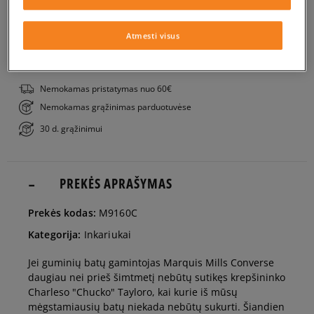
Į KREPŠELĮ
40
25,5 cm
Pranešti man
Atmesti visus
PATIKRINK PRIEINAMUMĄ PARDUOTUVĖJE
41
26 cm
Pranešti man
Nemokamas pristatymas nuo 60€
Nemokamas grąžinimas parduotuvėse
41,5
26,5 cm
Pranešti man
30 d. grąžinimui
42
27 cm
Pranešti man
PREKĖS APRAŠYMAS
42,5
27,5 cm
Pranešti man
Prekės kodas:
M9160C
Kategorija:
Inkariukai
43
28 cm
Pranešti man
Jei guminių batų gamintojas Marquis Mills Converse
daugiau nei prieš šimtmetį nebūtų sutikęs krepšininko
44
28,5 cm
Pranešti man
Charleso "Chucko" Tayloro, kai kurie iš mūsų
mėgstamiausių batų niekada nebūtų sukurti. Šiandien