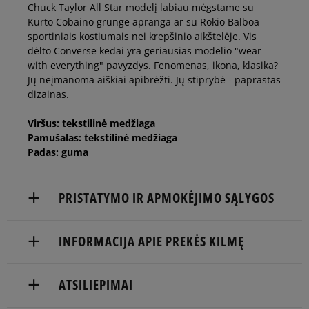
Chuck Taylor All Star modelį labiau mėgstame su
44,5
29 cm
Pranešti man
Kurto Cobaino grunge apranga ar su Rokio Balboa
sportiniais kostiumais nei krepšinio aikštelėje. Vis
dėlto Converse kedai yra geriausias modelio "wear
45
29,5 cm
Pranešti man
with everything" pavyzdys. Fenomenas, ikona, klasika?
Jų neįmanoma aiškiai apibrėžti. Jų stiprybė - paprastas
dizainas.
46
30 cm
Viršus: tekstilinė medžiaga
Pamušalas: tekstilinė medžiaga
46,5
30,5 cm
Pranešti man
Padas: guma
48
31,5 cm
Pranešti man
PRISTATYMO IR APMOKĖJIMO SĄLYGOS
NEMOKAMAS PRISTATYMAS NUO 60 €
49
32 cm
Pranešti man
INFORMACIJA APIE PREKĖS KILMĘ
Prekės pristatomos per 2-6 d.d.
Converse Europe B.V.
ATSILIEPIMAI
Pristatymas:
Colosseum 1