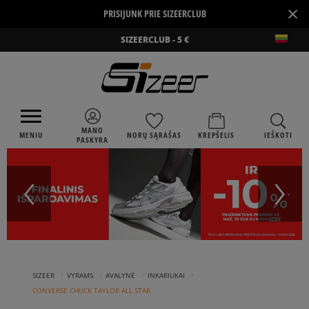
×
PRISIJUNK PRIE SIZEERCLUB
SIZEERCLUB - 5 €
MANO
MENIU
NORŲ SĄRAŠAS
KREPŠELIS
IEŠKOTI
PASKYRA
›
›
›
›
SIZEER
VYRAMS
AVALYNĖ
INKARIUKAI
CONVERSE CHUCK TAYLOR ALL STAR