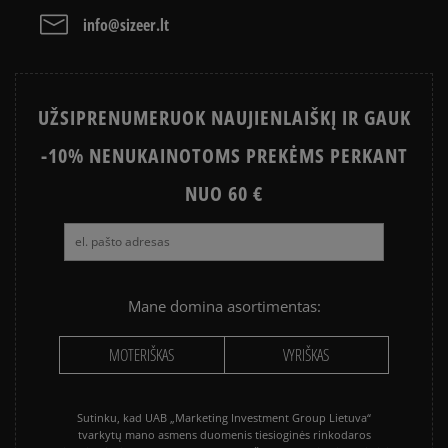
JORDAN 4
NIKE AIR MAX
Išvalyti
Paieška
info@sizeer.lt
NIKE AIR MAX 90
CONVERSE CHUCK TAYLOR ALL
STAR
UŽSIPRENUMERUOK NAUJIENLAIŠKĮ IR GAUK
PUMA PALERMO
SALOMON EVR
-10% NENUKAINOTOMS PREKĖMS PERKANT
ASICS GEL-NYC
VANS KNU SKOOL
VANS OLD SKOOL
NUO 60 €
Mane domina asortimentas:
MOTERIŠKAS
VYRIŠKAS
Sutinku, kad UAB „Marketing Investment Group Lietuva“
tvarkytų mano asmens duomenis tiesioginės rinkodaros