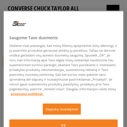
CONVERSE CHUCK TAYLOR ALL
STAR
vyrams, inkariukai
5.0
(
204
)
Saugome Tavo duomenis
65
€
Dedame visas pastangas, kad mūsų Klientų apsipirkimai būtų sėkmingi, o
jų pasirinkti produktai geriausiai atitiktų jų poreikius. Tačiau tai darome
visiškai gerbdami visų asmens duomenų saugumą. Spustelk „OK“, jei
nori, kad informaciją apie Tavo elgesį mūsų svetainėje naudotume Tau
+ 65 tšk.
SizeerClub
suasmenintam turiniui parengti, įskaitant Tavo poreikiams ir interesams
pritaikytas produktų rekomendacijas, suasmenintą reklamą ir Tavo
SPALVA
JUODA
pasirinktų nuostatų įsiminimą. Gali bet kuriuo metu pakeisti savo
sprendimą dėl slapukų ir nustatymuose pasirinkdamas „Pritaikyti“. Jei
nenori gauti suasmenintų produktų pasiūlymų, pritaikytų prie Tavo
pageidavimų, pasirink „Atmesti visus”. Daugiau informacijos rasite mūsų
privatumo politikoje.
Slapukų nustatymai
Pasirinkti dydį
EU dydžiai
US dydžiai
OK