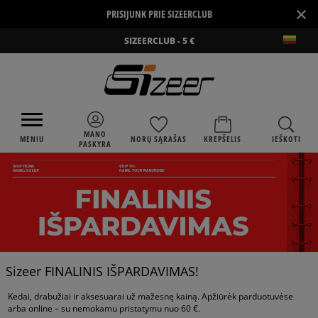
×
PRISIJUNK PRIE SIZEERCLUB
SIZEERCLUB - 5 €
MANO
MENIU
NORŲ SĄRAŠAS
KREPŠELIS
IEŠKOTI
PASKYRA
Sizeer FINALINIS IŠPARDAVIMAS!
Kedai, drabužiai ir aksesuarai už mažesnę kainą. Apžiūrėk parduotuvėse
arba online – su nemokamu pristatymu nuo 60 €.