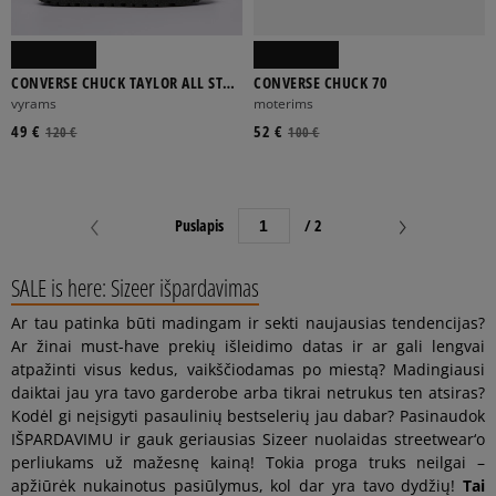
CONVERSE CHUCK TAYLOR ALL STAR
CONVERSE CHUCK 70
CITY TREK WP
vyrams
moterims
49 €
52 €
120 €
100 €
Puslapis
/ 2
SALE is here: Sizeer išpardavimas
Ar tau patinka būti madingam ir sekti naujausias tendencijas?
Ar žinai must-have prekių išleidimo datas ir ar gali lengvai
atpažinti visus kedus, vaikščiodamas po miestą? Madingiausi
daiktai jau yra tavo garderobe arba tikrai netrukus ten atsiras?
Kodėl gi neįsigyti pasaulinių bestselerių jau dabar? Pasinaudok
IŠPARDAVIMU ir gauk geriausias Sizeer nuolaidas streetwear‘o
perliukams už mažesnę kainą! Tokia proga truks neilgai –
apžiūrėk nukainotus pasiūlymus, kol dar yra tavo dydžių!
Tai