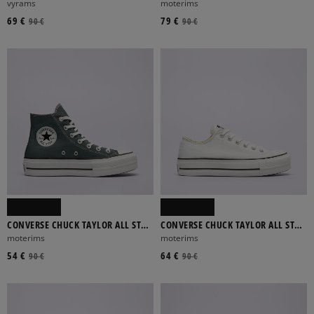
SUEDE
vyrams
moterims
69 €
79 €
90 €
90 €
CONVERSE CHUCK TAYLOR ALL STAR
CONVERSE CHUCK TAYLOR ALL STAR
LIFT
LIFT
moterims
moterims
54 €
64 €
90 €
90 €