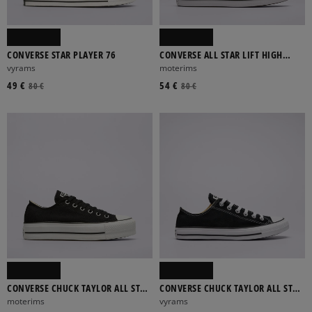
CONVERSE STAR PLAYER 76
CONVERSE ALL STAR LIFT HIGH
PLATFORM
vyrams
moterims
49 €
54 €
80 €
80 €
CONVERSE CHUCK TAYLOR ALL STAR
CONVERSE CHUCK TAYLOR ALL STAR
LIFT CANVAS LOW TOP
OX
moterims
vyrams