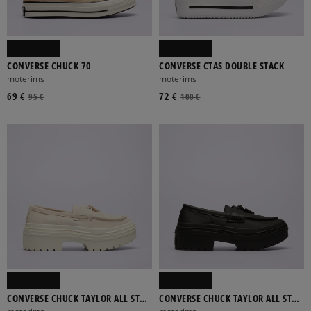
CONVERSE CHUCK 70
CONVERSE CTAS DOUBLE STACK
moterims
moterims
69 €
72 €
95 €
100 €
CONVERSE CHUCK TAYLOR ALL STAR
CONVERSE CHUCK TAYLOR ALL STAR
LUGGED HEEL LOAFER
LUGGED HEEL LOAFER