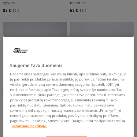
vyrams
moterims
85 €
69 €
90 €
95 €
BALTA
JUODA
MĖLYNA
PILKA
RAUDONA
Rodyti daugiau
FILTRUOTI
Saugome Tavo duomenis
ATŽYMĖTI VISUS
Dedame visas pastangas, kad mūsų Klientų apsipirkimai būtų sėkmingi, o
jų pasirinkti produktai geriausiai atitiktų jų poreikius. Tačiau tai darome
visiškai gerbdami visų asmens duomenų saugumą. Spustelk „OK“, jei
nori, kad informaciją apie Tavo elgesį mūsų svetainėje naudotume Tau
suasmenintam turiniui parengti, įskaitant Tavo poreikiams ir interesams
CONVERSE CTAS DOUBLE STACK
CONVERSE CHUCK TAYLOR ALL STAR
pritaikytas produktų rekomendacijas, suasmenintą reklamą ir Tavo
moterims
moterims
pasirinktų nuostatų įsiminimą. Gali bet kuriuo metu pakeisti savo
sprendimą dėl slapukų ir nustatymuose pasirinkdamas „Pritaikyti“. Jei
59 €
64 €
95 €
80 €
nenori gauti suasmenintų produktų pasiūlymų, pritaikytų prie Tavo
pageidavimų, pasirink „Atmesti visus”. Daugiau informacijos rasite mūsų
privatumo politikoje.