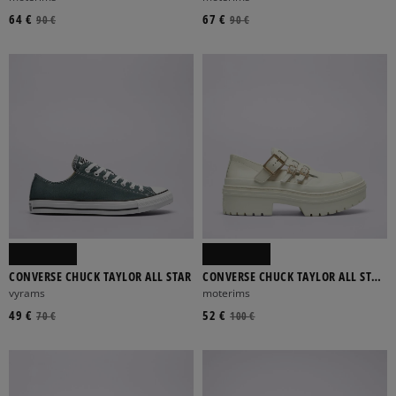
64 €
67 €
90 €
90 €
CONVERSE CHUCK TAYLOR ALL STAR
CONVERSE CHUCK TAYLOR ALL STAR
LUGGED HEEL MJ
vyrams
moterims
49 €
52 €
70 €
100 €