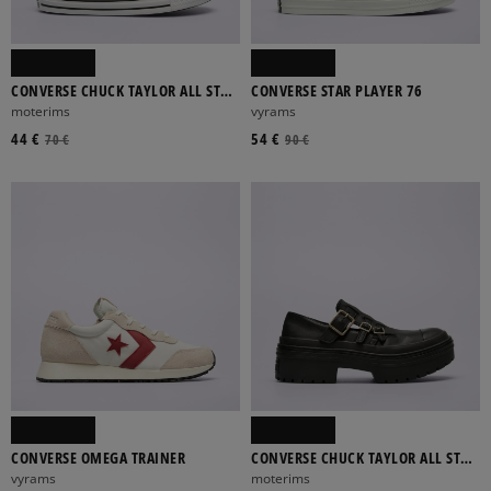
CONVERSE CHUCK TAYLOR ALL STAR
CONVERSE STAR PLAYER 76
DAINTY LUCKY
moterims
vyrams
44 €
54 €
70 €
90 €
CONVERSE OMEGA TRAINER
CONVERSE CHUCK TAYLOR ALL STAR
LUGGED HEEL MJ
vyrams
moterims