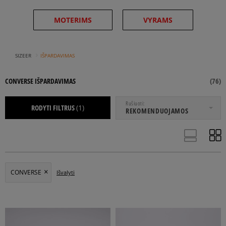
MOTERIMS
VYRAMS
›
SIZEER
IŠPARDAVIMAS
CONVERSE IŠPARDAVIMAS
(
76
)
NUO
IKI
Rušiuoti
RODYTI FILTRUS
(1)
REKOMENDUOJAMOS
BATAI
AKSESUARAI
APRANGA
CONVERSE
Išvalyti
INKARIUKAI
KEDAI
LAISVALAIKIO BATAI
ACTION SPORT
APATINIAI
BATŲ PRIEŽIŪROS PRIEMONĖS
BĖGIMO BATAI