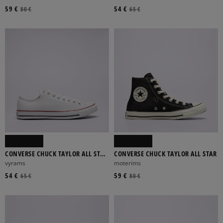
59 €
54 €
80 €
65 €
CONVERSE CHUCK TAYLOR ALL STAR
CONVERSE CHUCK TAYLOR ALL STAR
OX
vyrams
moterims
54 €
59 €
65 €
80 €