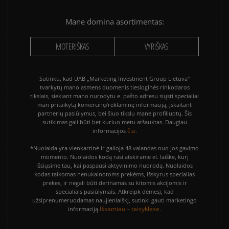
Mane domina asortimentas:
MOTERIŠKAS
VYRIŠKAS
Sutinku, kad UAB „Marketing Investment Group Lietuva“
tvarkytų mano asmens duomenis tiesioginės rinkodaros
tikslais, siekiant mano nurodytu e. pašto adresu siųsti specialiai
man pritaikytą komercinę/reklaminę informaciją, įskaitant
partnerių pasiūlymus, bei šiuo tikslu mane profiliuotų. Šis
sutikimas gali būti bet kuriuo metu atšauktas. Daugiau
čia.
informacijos
*Nuolaida yra vienkartinė ir galioja 48 valandas nuo jos gavimo
momento. Nuolaidos kodą rasi atskirame el. laiške, kurį
išsiųsime tau, kai paspausi aktyvinimo nuorodą. Nuolaidos
kodas taikomas nenukainotoms prekėms, išskyrus specialias
prekes, ir negali būti derinamas su kitomis akcijomis ir
specialiais pasiūlymais. Atkreipk dėmesį, kad
užsiprenumeruodamas naujienlaiškį, sutinki gauti marketingo
Išsamiau – taisyklėse.
informaciją.