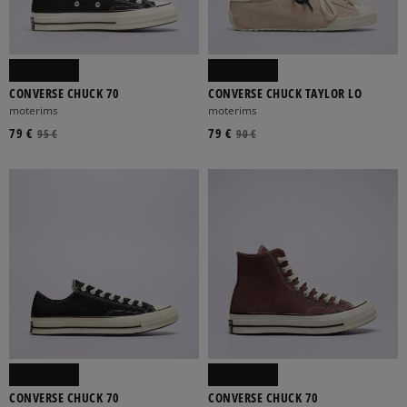
CONVERSE CHUCK 70
CONVERSE CHUCK TAYLOR LO
moterims
moterims
ADIDAS
ALPHA INDUSTRIES
ASICS
BIRKENSTOCK
79 €
79 €
95 €
90 €
CHAMPION
Rodyti daugiau
21
22
23
24
25
Rodyti daugiau
CONVERSE CHUCK 70
CONVERSE CHUCK 70