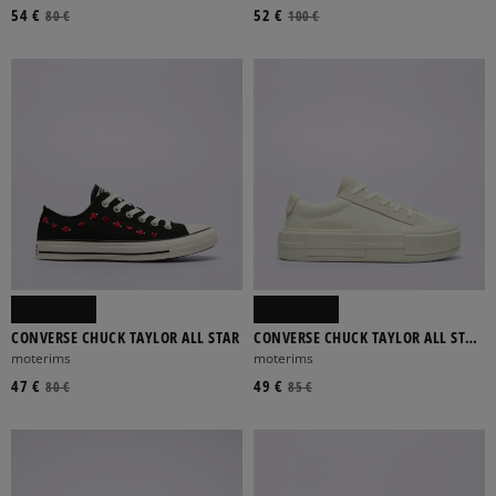
54 €
52 €
80 €
100 €
CONVERSE CHUCK TAYLOR ALL STAR
CONVERSE CHUCK TAYLOR ALL STAR
CRUISE
moterims
moterims
47 €
49 €
80 €
85 €