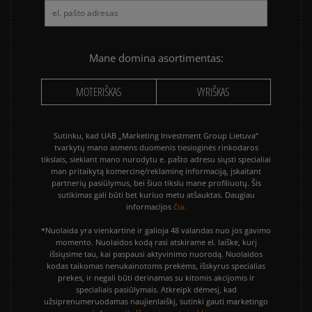
Mane domina asortimentas:
MOTERIŠKAS
VYRIŠKAS
Sutinku, kad UAB „Marketing Investment Group Lietuva“
tvarkytų mano asmens duomenis tiesioginės rinkodaros
tikslais, siekiant mano nurodytu e. pašto adresu siųsti specialiai
man pritaikytą komercinę/reklaminę informaciją, įskaitant
partnerių pasiūlymus, bei šiuo tikslu mane profiliuotų. Šis
sutikimas gali būti bet kuriuo metu atšauktas. Daugiau
čia.
informacijos
*Nuolaida yra vienkartinė ir galioja 48 valandas nuo jos gavimo
momento. Nuolaidos kodą rasi atskirame el. laiške, kurį
išsiųsime tau, kai paspausi aktyvinimo nuorodą. Nuolaidos
kodas taikomas nenukainotoms prekėms, išskyrus specialias
prekes, ir negali būti derinamas su kitomis akcijomis ir
specialiais pasiūlymais. Atkreipk dėmesį, kad
užsiprenumeruodamas naujienlaiškį, sutinki gauti marketingo