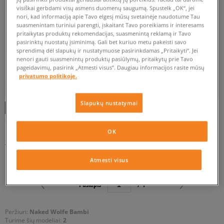
ATŽYMĖTI VISUS
visiškai gerbdami visų asmens duomenų saugumą. Spustelk „OK“, jei
nori, kad informaciją apie Tavo elgesį mūsų svetainėje naudotume Tau
suasmenintam turiniui parengti, įskaitant Tavo poreikiams ir interesams
pritaikytas produktų rekomendacijas, suasmenintą reklamą ir Tavo
pasirinktų nuostatų įsiminimą. Gali bet kuriuo metu pakeisti savo
sprendimą dėl slapukų ir nustatymuose pasirinkdamas „Pritaikyti“. Jei
nenori gauti suasmenintų produktų pasiūlymų, pritaikytų prie Tavo
pageidavimų, pasirink „Atmesti visus”. Daugiau informacijos rasite mūsų
privatumo politikoje.
Slapukų nustatymai
NAKED WOLFE BAMBI
NAKED WOLFE BAMBI
moterims
moterims
OK
264 €
264 €
Atmesti visus
Puslapis
/ 1
Peržiuri:
Naked Wolfe Bambi
Turime šių modeliai:
2