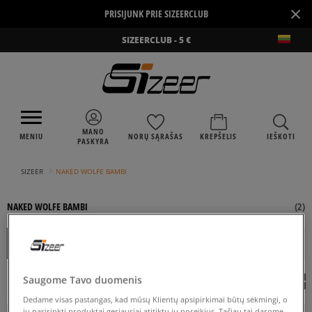
×
PRISIJUNK PRIE SIZEERCLUB
SIZEERCLUB - 5 €
MANO
MENIU
NORŲ SĄRAŠAS
KREPŠELIS
IEŠKOTI
PASKYRA
›
SIZEER
NAKED WOLFE BAMBI
NAKED WOLFE BAMBI
(
2
)
NUO
IKI
Rušiuoti
RODYTI FILTRUS
REKOMENDUOJAMOS
FILTRUOTI
Saugome Tavo duomenis
Dedame visas pastangas, kad mūsų Klientų apsipirkimai būtų sėkmingi, o
jų pasirinkti produktai geriausiai atitiktų jų poreikius. Tačiau tai darome