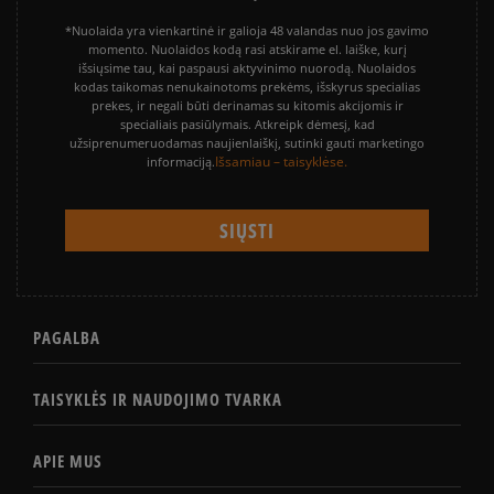
*Nuolaida yra vienkartinė ir galioja 48 valandas nuo jos gavimo
momento. Nuolaidos kodą rasi atskirame el. laiške, kurį
išsiųsime tau, kai paspausi aktyvinimo nuorodą. Nuolaidos
kodas taikomas nenukainotoms prekėms, išskyrus specialias
prekes, ir negali būti derinamas su kitomis akcijomis ir
specialiais pasiūlymais. Atkreipk dėmesį, kad
užsiprenumeruodamas naujienlaiškį, sutinki gauti marketingo
Išsamiau – taisyklėse.
informaciją.
PAGALBA
TAISYKLĖS IR NAUDOJIMO TVARKA
APIE MUS