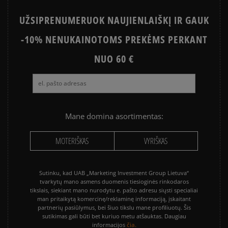
UŽSIPRENUMERUOK NAUJIENLAIŠKĮ IR GAUK
-10% NENUKAINOTOMS PREKĖMS PERKANT
NUO 60 €
Mane domina asortimentas:
MOTERIŠKAS
VYRIŠKAS
Sutinku, kad UAB „Marketing Investment Group Lietuva“
tvarkytų mano asmens duomenis tiesioginės rinkodaros
tikslais, siekiant mano nurodytu e. pašto adresu siųsti specialiai
man pritaikytą komercinę/reklaminę informaciją, įskaitant
partnerių pasiūlymus, bei šiuo tikslu mane profiliuotų. Šis
sutikimas gali būti bet kuriuo metu atšauktas. Daugiau
čia.
informacijos