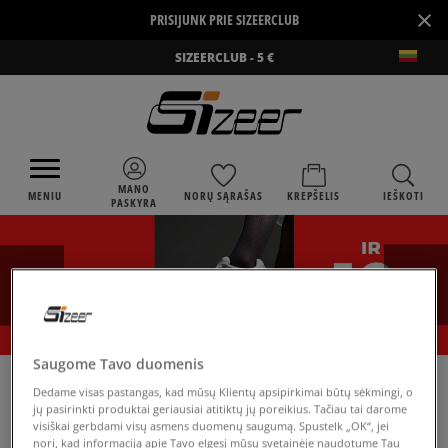
×
PRISIJUNK PRIE SIZEERCLUB
SIZEERCLUB - 5 €
MANO
MENIU
NORŲ SĄRAŠAS
KREPŠELIS
IEŠKOTI
PASKYRA
Saugome Tavo duomenis
›
SIZEER
NEW BALANCE 247
Dedame visas pastangas, kad mūsų Klientų apsipirkimai būtų sėkmingi, o
jų pasirinkti produktai geriausiai atitiktų jų poreikius. Tačiau tai darome
visiškai gerbdami visų asmens duomenų saugumą. Spustelk „OK“, jei
nori, kad informaciją apie Tavo elgesį mūsų svetainėje naudotume Tau