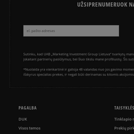
UŽSIPRENUMERUOK NA
Sutinku, kad UAB „Marketing Investment Group Lietuva“ tvarkytų mano a
įskaitant partnerių pasiūlymus, bei šiuo tikslu mane profiliuotų. Šis s
*Nuolaida yra vienkartinė ir galioja 48 valandas nuo jos gavimo momen
išskyrus specialias prekes, ir negali būti derinamas su kitomis akcijom
PAGALBA
TAISYKLĖ
DUK
Tinklapio
Visos temos
Prekių pir