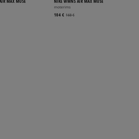
AIR MAX MUSE
NIKE WMNS AIR MAX MUSE
moterims
104 €
160 €