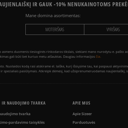
UJIENLAIŠKĮ IR GAUK -10% NENUKAINOTOMS PREKĖ
Mane domina asortimentas:
MOTERIŠKAS
VYRIŠKAS
smens duomenis tiesioginės rinkodaros tikslais, siekiant mano nurodytu e. pašto adre
čia.
utikimas gali būti bet kuriuo metu atšauktas. Daugiau informacijos
to. Nuolaidos kodą rasi atskirame el. laiške, kurį išsiųsime tau, kai paspausi akty
is ir specialiais pasiūlymais. Atkreipk dėmesį, kad užsiprenumeruodamas naujienlaiškį, 
S IR NAUDOJIMO TVARKA
APIE MUS
 naudojimo tvarka
Apie Sizeer
kimo-pardavimo taisyklės
Parduotuvės