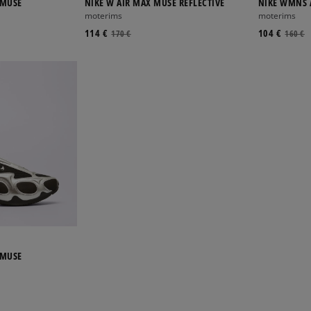
 MUSE
NIKE W AIR MAX MUSE REFLECTIVE
NIKE WMNS 
moterims
moterims
114 €
104 €
170 €
160 €
 MUSE