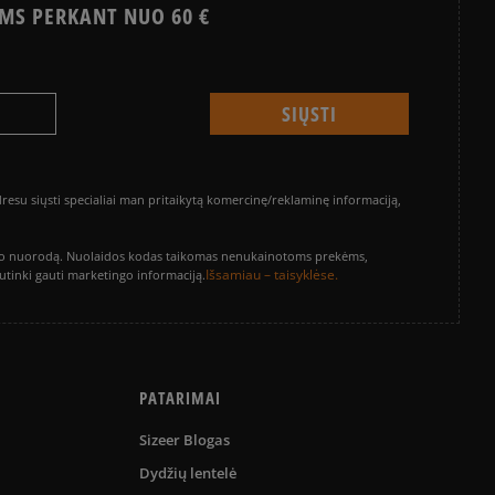
MS PERKANT NUO 60 €
su siųsti specialiai man pritaikytą komercinę/reklaminę informaciją,
vinimo nuorodą. Nuolaidos kodas taikomas nenukainotoms prekėms,
Išsamiau – taisyklėse.
sutinki gauti marketingo informaciją.
PATARIMAI
Sizeer Blogas
Dydžių lentelė