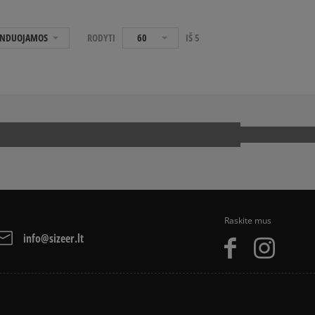
NDUOJAMOS
RODYTI
60
IŠ
5
Raskite mus
info@sizeer.lt