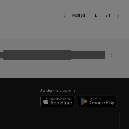
Puslapis
/ 1
Atsisiųskite programą