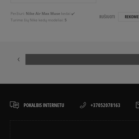
Peržiuri:
Nike Air Max Muse
kedai ✔️
RUŠIUOTI
REKOME
Turime šių Nike kedų modeliai:
5
POKALBIS INTERNETU
+37052078163