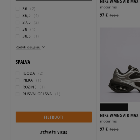
NIKE WMNS AIR MAX
moterims
36
(2)
97 €
160 €
36,5
(4)
37,5
(2)
38
(1)
38,5
(1)
Rodyti daugiau
SPALVA
JUODA
(2)
PILKA
(1)
ROŽINĖ
(1)
RUSVAI GELSVA
(1)
NIKE WMNS AIR MAX
FILTRUOTI
moterims
97 €
160 €
ATŽYMĖTI VISUS