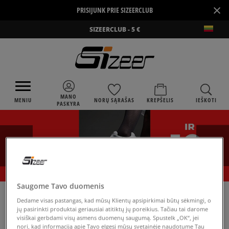
×
PRISIJUNK PRIE SIZEERCLUB
SIZEERCLUB - 5 €
MANO
MENIU
NORŲ SĄRAŠAS
KREPŠELIS
IEŠKOTI
PASKYRA
Saugome Tavo duomenis
›
SIZEER
NIKE COURT VINTAGE
Dedame visas pastangas, kad mūsų Klientų apsipirkimai būtų sėkmingi, o
jų pasirinkti produktai geriausiai atitiktų jų poreikius. Tačiau tai darome
visiškai gerbdami visų asmens duomenų saugumą. Spustelk „OK“, jei
nori, kad informaciją apie Tavo elgesį mūsų svetainėje naudotume Tau