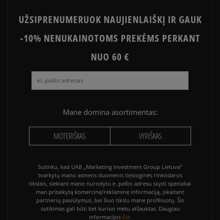
UŽSIPRENUMERUOK NAUJIENLAIŠKĮ IR GAUK
-10% NENUKAINOTOMS PREKĖMS PERKANT
NUO 60 €
Mane domina asortimentas:
MOTERIŠKAS
VYRIŠKAS
Sutinku, kad UAB „Marketing Investment Group Lietuva“
tvarkytų mano asmens duomenis tiesioginės rinkodaros
tikslais, siekiant mano nurodytu e. pašto adresu siųsti specialiai
man pritaikytą komercinę/reklaminę informaciją, įskaitant
partnerių pasiūlymus, bei šiuo tikslu mane profiliuotų. Šis
sutikimas gali būti bet kuriuo metu atšauktas. Daugiau
čia.
informacijos