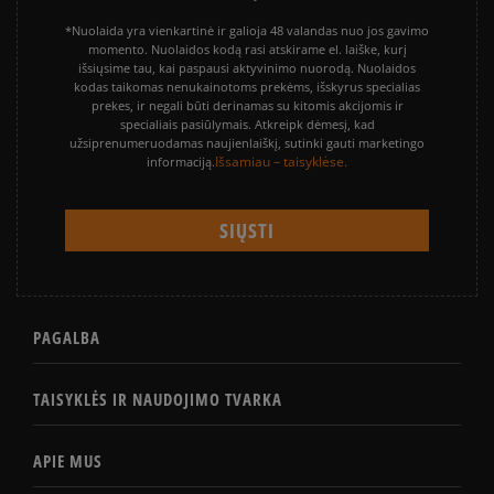
*Nuolaida yra vienkartinė ir galioja 48 valandas nuo jos gavimo
momento. Nuolaidos kodą rasi atskirame el. laiške, kurį
išsiųsime tau, kai paspausi aktyvinimo nuorodą. Nuolaidos
kodas taikomas nenukainotoms prekėms, išskyrus specialias
prekes, ir negali būti derinamas su kitomis akcijomis ir
specialiais pasiūlymais. Atkreipk dėmesį, kad
užsiprenumeruodamas naujienlaiškį, sutinki gauti marketingo
Išsamiau – taisyklėse.
informaciją.
PAGALBA
TAISYKLĖS IR NAUDOJIMO TVARKA
APIE MUS