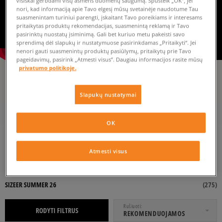
visiškai gerbdami visų asmens duomenų saugumą. Spustelk „OK“, jei
nori, kad informaciją apie Tavo elgesį mūsų svetainėje naudotume Tau
suasmenintam turiniui parengti, įskaitant Tavo poreikiams ir interesams
pritaikytas produktų rekomendacijas, suasmenintą reklamą ir Tavo
pasirinktų nuostatų įsiminimą. Gali bet kuriuo metu pakeisti savo
sprendimą dėl slapukų ir nustatymuose pasirinkdamas „Pritaikyti“. Jei
nenori gauti suasmenintų produktų pasiūlymų, pritaikytų prie Tavo
pageidavimų, pasirink „Atmesti visus”. Daugiau informacijos rasite mūsų
privatumo politikoje.
JUST PLEASURES.
Slapukų nustatymai
OK
›
SIZEER
SIZEER SUMMER 26
Atmesti visus
NUO
IKI
SIZEER SUMMER 26
(
275
)
Rušiuoti
RODYTI FILTRUS
REKOMENDUOJAMOS