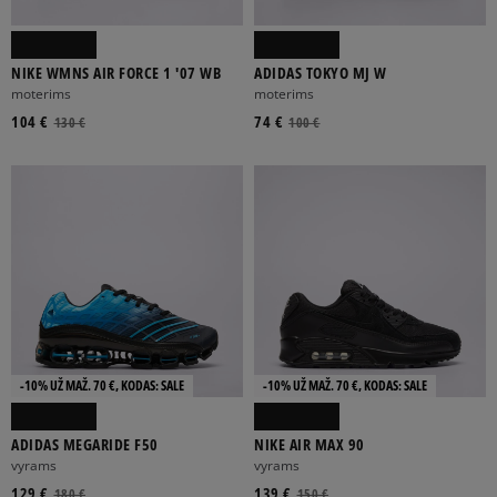
NIKE WMNS AIR FORCE 1 '07 WB
ADIDAS TOKYO MJ W
moterims
moterims
104 €
74 €
130 €
100 €
-10% UŽ MAŽ. 70 €, KODAS: SALE
-10% UŽ MAŽ. 70 €, KODAS: SALE
ADIDAS MEGARIDE F50
NIKE AIR MAX 90
vyrams
vyrams
129 €
139 €
180 €
150 €