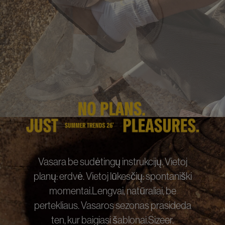
Vasara be sudėtingų instrukcijų. Vietoj
planų: erdvė. Vietoj lūkesčių: spontaniški
momentai.Lengvai, natūraliai, be
pertekliaus. Vasaros sezonas prasideda
ten, kur baigiasi šablonai.Sizeer.