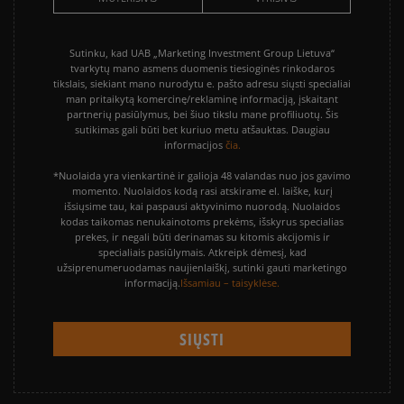
Sutinku, kad UAB „Marketing Investment Group Lietuva“
tvarkytų mano asmens duomenis tiesioginės rinkodaros
tikslais, siekiant mano nurodytu e. pašto adresu siųsti specialiai
man pritaikytą komercinę/reklaminę informaciją, įskaitant
partnerių pasiūlymus, bei šiuo tikslu mane profiliuotų. Šis
sutikimas gali būti bet kuriuo metu atšauktas. Daugiau
informacijos
čia.
*Nuolaida yra vienkartinė ir galioja 48 valandas nuo jos gavimo
momento. Nuolaidos kodą rasi atskirame el. laiške, kurį
išsiųsime tau, kai paspausi aktyvinimo nuorodą. Nuolaidos
kodas taikomas nenukainotoms prekėms, išskyrus specialias
prekes, ir negali būti derinamas su kitomis akcijomis ir
specialiais pasiūlymais. Atkreipk dėmesį, kad
užsiprenumeruodamas naujienlaiškį, sutinki gauti marketingo
informaciją.
Išsamiau – taisyklėse.