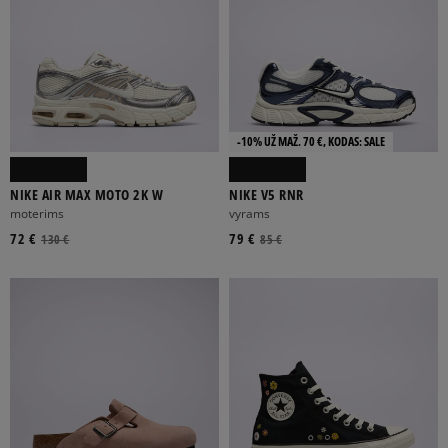
-10% UŽ MAŽ. 70 €, KODAS: SALE
NIKE AIR MAX MOTO 2K W
NIKE V5 RNR
moterims
vyrams
72 €
79 €
130 €
85 €