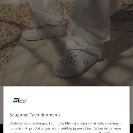
NO PLANS.
Saugome Tavo duomenis
Dedame visas pastangas, kad mūsų Klientų apsipirkimai būtų sėkmingi, o
jų pasirinkti produktai geriausiai atitiktų jų poreikius. Tačiau tai darome