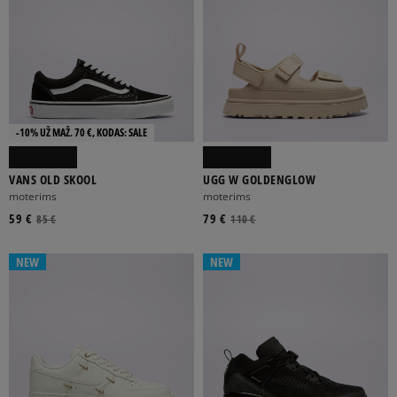
ŽIEMOS AKSESUARAI
MOTERIMS
UNISEX
VAIKAMS
VYRAMS
-10% UŽ MAŽ. 70 €, KODAS: SALE
VANS OLD SKOOL
UGG W GOLDENGLOW
moterims
moterims
59 €
79 €
85 €
110 €
NEW
NEW
BR
ONE SIZE
SET10
SET12
SET2
Rodyti daugiau