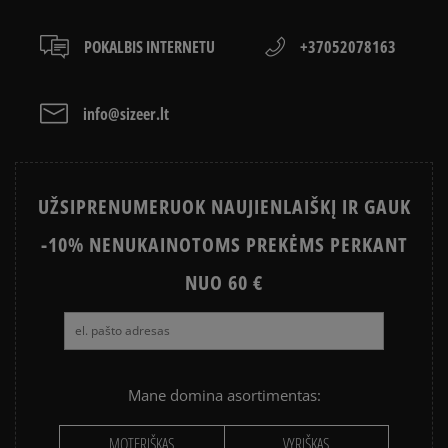
POKALBIS INTERNETU
+37052078163
info@sizeer.lt
UŽSIPRENUMERUOK NAUJIENLAIŠKĮ IR GAUK
-10% NENUKAINOTOMS PREKĖMS PERKANT
NUO 60 €
Mane domina asortimentas:
MOTERIŠKAS
VYRIŠKAS