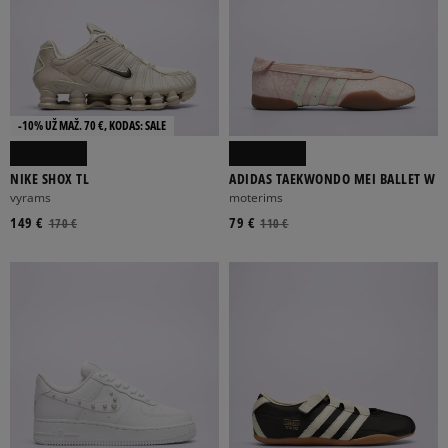
-10% UŽ MAŽ. 70 €, KODAS: SALE
NIKE SHOX TL
ADIDAS TAEKWONDO MEI BALLET W
vyrams
moterims
149 €
79 €
170 €
110 €