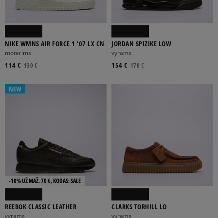
ADIDAS
ASICS
BIRKENSTOCK
CLARKS
CONVERSE
NIKE WMNS AIR FORCE 1 '07 LX CN
JORDAN SPIZIKE LOW
Rodyti daugiau
moterims
vyrams
114 €
154 €
130 €
170 €
NEW
BALTA
DAUGIASPALVĖ
GELTONA
JUODA
MĖLYNA
Rodyti daugiau
FILTRUOTI
ATŽYMĖTI VISUS
-10% UŽ MAŽ. 70 €, KODAS: SALE
REEBOK CLASSIC LEATHER
CLARKS TORHILL LO
vyrams
vyrams