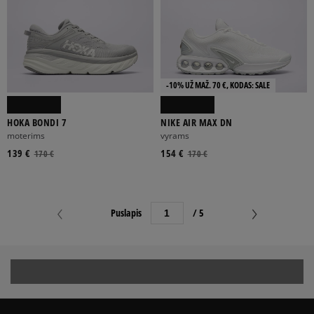
-10% UŽ MAŽ. 70 €, KODAS: SALE
HOKA BONDI 7
NIKE AIR MAX DN
moterims
vyrams
139 €
154 €
170 €
170 €
Puslapis
/ 5