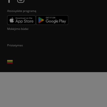
Atsisiųskite programą
Mokėjimo būdai
Pristatymas
Prekes pristatome tik Lietuvos Respublikos teritorijoje