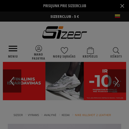
×
PRISIJUNK PRIE SIZEERCLUB
SIZEERCLUB - 5 €
MANO
MENIU
NORŲ SĄRAŠAS
KREPŠELIS
IEŠKOTI
PASKYRA
›
›
›
›
SIZEER
VYRAMS
AVALYNĖ
KEDAI
NIKE KILLSHOT 2 LEATHER