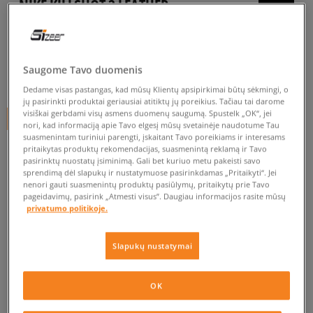
NIKE KILLSHOT 2 LEATHER
vyrams, kedai
5.0
(
153
)
Saugome Tavo duomenis
54
€
Dedame visas pastangas, kad mūsų Klientų apsipirkimai būtų sėkmingi, o
jų pasirinkti produktai geriausiai atitiktų jų poreikius. Tačiau tai darome
visiškai gerbdami visų asmens duomenų saugumą. Spustelk „OK“, jei
+ 54 tšk.
SizeerClub
nori, kad informaciją apie Tavo elgesį mūsų svetainėje naudotume Tau
suasmenintam turiniui parengti, įskaitant Tavo poreikiams ir interesams
pritaikytas produktų rekomendacijas, suasmenintą reklamą ir Tavo
pasirinktų nuostatų įsiminimą. Gali bet kuriuo metu pakeisti savo
sprendimą dėl slapukų ir nustatymuose pasirinkdamas „Pritaikyti“. Jei
nenori gauti suasmenintų produktų pasiūlymų, pritaikytų prie Tavo
pageidavimų, pasirink „Atmesti visus”. Daugiau informacijos rasite mūsų
Prekė neprieinama
privatumo politikoje.
Jei prekė vėl bus sandėlyje, gausi pranešimą iš mūsų.
Slapukų nustatymai
Pasirinkti dydį
OK
EU dydžiai
US dydžiai
PATIKRINK PRIEINAMUMĄ PARDUOTUVĖJE