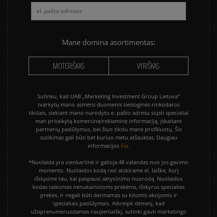
Mane domina asortimentas:
MOTERIŠKAS
VYRIŠKAS
Sutinku, kad UAB „Marketing Investment Group Lietuva“
tvarkytų mano asmens duomenis tiesioginės rinkodaros
tikslais, siekiant mano nurodytu e. pašto adresu siųsti specialiai
man pritaikytą komercinę/reklaminę informaciją, įskaitant
partnerių pasiūlymus, bei šiuo tikslu mane profiliuotų. Šis
sutikimas gali būti bet kuriuo metu atšauktas. Daugiau
čia.
informacijos
*Nuolaida yra vienkartinė ir galioja 48 valandas nuo jos gavimo
momento. Nuolaidos kodą rasi atskirame el. laiške, kurį
išsiųsime tau, kai paspausi aktyvinimo nuorodą. Nuolaidos
kodas taikomas nenukainotoms prekėms, išskyrus specialias
prekes, ir negali būti derinamas su kitomis akcijomis ir
specialiais pasiūlymais. Atkreipk dėmesį, kad
užsiprenumeruodamas naujienlaiškį, sutinki gauti marketingo