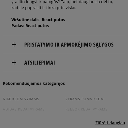
yra itin lengvi ir patogūs? Taip, bet daugiausia dėl to,
kad jie paprasti ir tinka prie visko.
Viršutinė dalis: React putos
Padas: React putos
PRISTATYMO IR APMOKĖJIMO SĄLYGOS
NEMOKAMAS PRISTATYMAS NUO 60 €
ATSILIEPIMAI
Prekės pristatomos per 2-6 d.d.
5
Balsų
Rekomenduojamos kategorijos
Pristatymas:
100%
Plotis
skaičius: 2
5.0
kurjeriu
4
siaura
standa
platus
0%
atsiėmimas parduotuvėje
NIKE KEDAI VYRAMS
VYRAMS PUMA KEDAI
s
rtinis
19
kliento
į paštomatą
ADIDAS KEDAI VYRAMS
REEBOK KEDAI VYRAMS
atsiliepimai
3
0%
Apmokėjimas:
Balsų
iš visų laikų
Atitinka
VYRAMS NEW BALANCE KEDAI
CONVERSE KEDAI VYRAMS
Žiūrėti daugiau
skaičius:
dydį
Paysera – elektroninė atsiskaitymų sistema,
Atsiliepimus surinko
2
0%
2