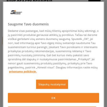
NIKE REACTX REJUVEN8
vyrams, kedai
5.0
(
19
)
Saugome Tavo duomenis
70
€
Dedame visas pastangas, kad mūsų Klientų apsipirkimai būtų sėkmingi, o
jų pasirinkti produktai geriausiai atitiktų jų poreikius. Tačiau tai darome
visiškai gerbdami visų asmens duomenų saugumą. Spustelk „OK“, jei
+ 70 tšk.
SizeerClub
nori, kad informaciją apie Tavo elgesį mūsų svetainėje naudotume Tau
suasmenintam turiniui parengti, įskaitant Tavo poreikiams ir interesams
SPALVA
RUSVAI GELSVA
pritaikytas produktų rekomendacijas, suasmenintą reklamą ir Tavo
pasirinktų nuostatų įsiminimą. Gali bet kuriuo metu pakeisti savo
sprendimą dėl slapukų ir nustatymuose pasirinkdamas „Pritaikyti“. Jei
nenori gauti suasmenintų produktų pasiūlymų, pritaikytų prie Tavo
pageidavimų, pasirink „Atmesti visus”. Daugiau informacijos rasite mūsų
privatumo politikoje.
Pasirinkti dydį
Slapukų nustatymai
EU dydžiai
US dydžiai
Į KREPŠELĮ
OK
41
26 cm