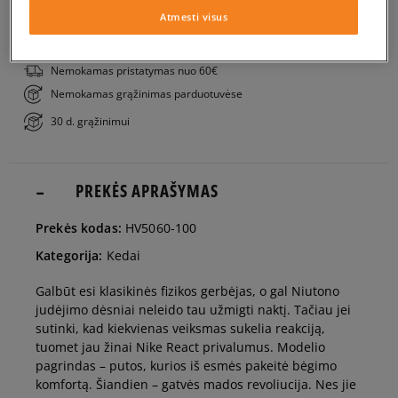
PATIKRINK PRIEINAMUMĄ PARDUOTUVĖJE
Atmesti visus
42,5
27 cm
Nemokamas pristatymas nuo 60€
Nemokamas grąžinimas parduotuvėse
44
28 cm
30 d. grąžinimui
45
29 cm
Pranešti man
PREKĖS APRAŠYMAS
46
30 cm
Pranešti man
Prekės kodas:
HV5060-100
Kategorija:
Kedai
Galbūt esi klasikinės fizikos gerbėjas, o gal Niutono
judėjimo dėsniai neleido tau užmigti naktį. Tačiau jei
sutinki, kad kiekvienas veiksmas sukelia reakciją,
tuomet jau žinai Nike React privalumus. Modelio
pagrindas – putos, kurios iš esmės pakeitė bėgimo
komfortą. Šiandien – gatvės mados revoliucija. Nes jie