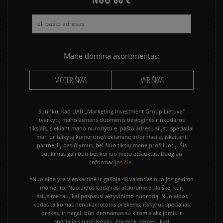
Mane domina asortimentas:
MOTERIŠKAS
VYRIŠKAS
Sutinku, kad UAB „Marketing Investment Group Lietuva“
tvarkytų mano asmens duomenis tiesioginės rinkodaros
tikslais, siekiant mano nurodytu e. pašto adresu siųsti specialiai
man pritaikytą komercinę/reklaminę informaciją, įskaitant
partnerių pasiūlymus, bei šiuo tikslu mane profiliuotų. Šis
sutikimas gali būti bet kuriuo metu atšauktas. Daugiau
čia.
informacijos
*Nuolaida yra vienkartinė ir galioja 48 valandas nuo jos gavimo
momento. Nuolaidos kodą rasi atskirame el. laiške, kurį
išsiųsime tau, kai paspausi aktyvinimo nuorodą. Nuolaidos
kodas taikomas nenukainotoms prekėms, išskyrus specialias
prekes, ir negali būti derinamas su kitomis akcijomis ir
specialiais pasiūlymais. Atkreipk dėmesį, kad