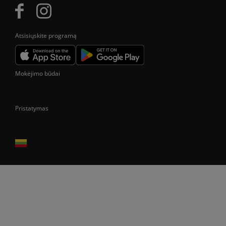
Atsisiųskite programą
Mokėjimo būdai
Pristatymas
Prekes pristatome tik Lietuvos Respublikos teritorijoje