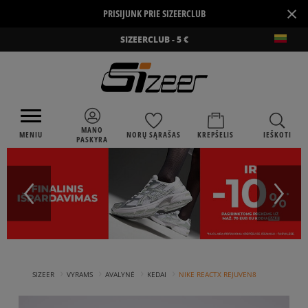
×
PRISIJUNK PRIE SIZEERCLUB
SIZEERCLUB - 5 €
MANO
MENIU
NORŲ SĄRAŠAS
KREPŠELIS
IEŠKOTI
PASKYRA
›
›
›
›
SIZEER
VYRAMS
AVALYNĖ
KEDAI
NIKE REACTX REJUVEN8