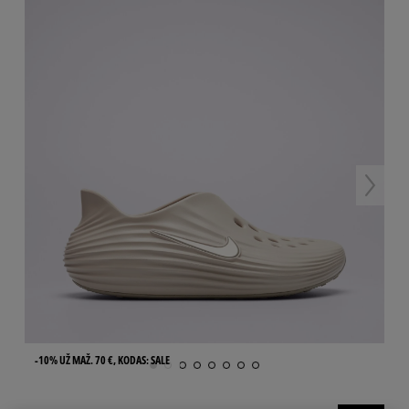
-10% UŽ MAŽ. 70 €, KODAS: SALE