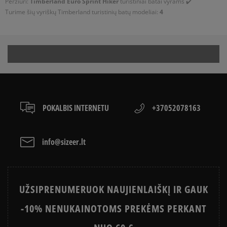
Peržiuri:
Timberland Euro Sprint Hiker
turistiniai batai vyrams ✔️
Turime šių vyriškų Timberland turistinių batų modeliai:
4
POKALBIS INTERNETU
+37052078163
info@sizeer.lt
UŽSIPRENUMERUOK NAUJIENLAIŠKĮ IR GAUK
-10% NENUKAINOTOMS PREKĖMS PERKANT