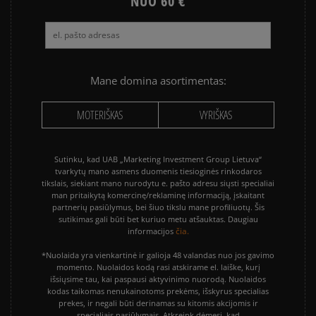
NUO 60 €
Mane domina asortimentas:
MOTERIŠKAS
VYRIŠKAS
Sutinku, kad UAB „Marketing Investment Group Lietuva“
tvarkytų mano asmens duomenis tiesioginės rinkodaros
tikslais, siekiant mano nurodytu e. pašto adresu siųsti specialiai
man pritaikytą komercinę/reklaminę informaciją, įskaitant
partnerių pasiūlymus, bei šiuo tikslu mane profiliuotų. Šis
sutikimas gali būti bet kuriuo metu atšauktas. Daugiau
čia.
informacijos
*Nuolaida yra vienkartinė ir galioja 48 valandas nuo jos gavimo
momento. Nuolaidos kodą rasi atskirame el. laiške, kurį
išsiųsime tau, kai paspausi aktyvinimo nuorodą. Nuolaidos
kodas taikomas nenukainotoms prekėms, išskyrus specialias
prekes, ir negali būti derinamas su kitomis akcijomis ir
specialiais pasiūlymais. Atkreipk dėmesį, kad