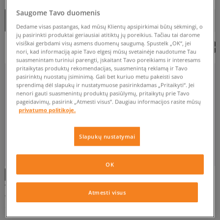
NUO
IKI
Saugome Tavo duomenis
Rušiuoti
RODYTI FILTRUS
REKOMENDUOJAMOS
Dedame visas pastangas, kad mūsų Klientų apsipirkimai būtų sėkmingi, o
jų pasirinkti produktai geriausiai atitiktų jų poreikius. Tačiau tai darome
visiškai gerbdami visų asmens duomenų saugumą. Spustelk „OK“, jei
nori, kad informaciją apie Tavo elgesį mūsų svetainėje naudotume Tau
suasmenintam turiniui parengti, įskaitant Tavo poreikiams ir interesams
pritaikytas produktų rekomendacijas, suasmenintą reklamą ir Tavo
pasirinktų nuostatų įsiminimą. Gali bet kuriuo metu pakeisti savo
sprendimą dėl slapukų ir nustatymuose pasirinkdamas „Pritaikyti“. Jei
41
41,5
42
43
43,5
nenori gauti suasmenintų produktų pasiūlymų, pritaikytų prie Tavo
pageidavimų, pasirink „Atmesti visus”. Daugiau informacijos rasite mūsų
Rodyti daugiau
privatumo politikoje.
Slapukų nustatymai
GELTONA
JUODA
RUDA
RUSVAI ŽALSVA
OK
TIMBERLAND EURO SPRINT HIKER
TIMBERLAND EURO SPRINT HIKER
FILTRUOTI
Atmesti visus
vyrams
vyrams
180 €
69 €
155 €