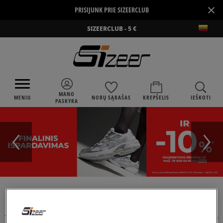
×
PRISIJUNK PRIE SIZEERCLUB
SIZEERCLUB - 5 €
MANO
MENIU
NORŲ SĄRAŠAS
KREPŠELIS
IEŠKOTI
PASKYRA
›
SIZEER
TIMBERLAND EURO SPRINT HIKER
TIMBERLAND EURO SPRINT HIKER
(
4
)