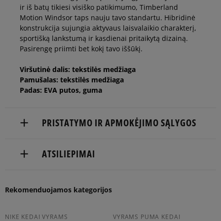
ir iš batų tikiesi visiško patikimumo, Timberland
44
28 cm
Motion Windsor taps nauju tavo standartu. Hibridinė
konstrukcija sujungia aktyvaus laisvalaikio charakterį,
sportišką lankstumą ir kasdienai pritaikytą dizainą.
44,5
28,5 cm
Pasirengę priimti bet kokį tavo iššūkį.
Viršutinė dalis: tekstilės medžiaga
45
29 cm
Pranešti man
Pamušalas: tekstilės medžiaga
Padas: EVA putos, guma
45,5
29,5 cm
Pranešti man
PRISTATYMO IR APMOKĖJIMO SĄLYGOS
46
30 cm
Pranešti man
NEMOKAMAS PRISTATYMAS NUO 60 €
ATSILIEPIMAI
Prekės pristatomos per 2-6 d.d.
47,5
31 cm
Pranešti man
Rekomenduojamos kategorijos
Pristatymas:
5
100%
Timberland prekės ženklo matmenys centimetrais nurodo
5.0
kurjeriu
pėdos ilgį.
atsiėmimas parduotuvėje
4
NIKE KEDAI VYRAMS
VYRAMS PUMA KEDAI
0%