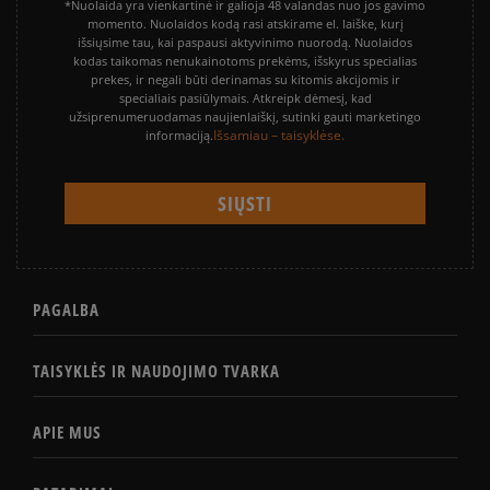
*Nuolaida yra vienkartinė ir galioja 48 valandas nuo jos gavimo
momento. Nuolaidos kodą rasi atskirame el. laiške, kurį
išsiųsime tau, kai paspausi aktyvinimo nuorodą. Nuolaidos
kodas taikomas nenukainotoms prekėms, išskyrus specialias
prekes, ir negali būti derinamas su kitomis akcijomis ir
specialiais pasiūlymais. Atkreipk dėmesį, kad
užsiprenumeruodamas naujienlaiškį, sutinki gauti marketingo
Išsamiau – taisyklėse.
informaciją.
PAGALBA
TAISYKLĖS IR NAUDOJIMO TVARKA
APIE MUS