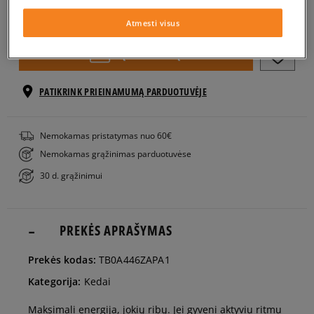
Pasirinkti dydį
Atmesti visus
EU dydžiai
US dydžiai
Į KREPŠELĮ
40
25 cm
Pranešti man
PATIKRINK PRIEINAMUMĄ PARDUOTUVĖJE
41
25,5 cm
Nemokamas pristatymas nuo 60€
Nemokamas grąžinimas parduotuvėse
41,5
26 cm
30 d. grąžinimui
42
26,5 cm
PREKĖS APRAŠYMAS
43
27 cm
Prekės kodas:
TB0A446ZAPA1
Kategorija:
Kedai
43,5
27,5 cm
Maksimali energija, jokių ribų. Jei gyveni aktyviu ritmu