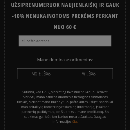
UŽSIPRENUMERUOK NAUJIENLAIŠKĮ IR GAUK
PUMA PALERMO
SALOMON EVR
-10% NENUKAINOTOMS PREKĖMS PERKANT
ASICS GEL-NYC
VANS KNU SKOOL
VANS OLD SKOOL
NUO 60 €
Mane domina asortimentas:
MOTERIŠKAS
VYRIŠKAS
Sutinku, kad UAB „Marketing Investment Group Lietuva“
tvarkytų mano asmens duomenis tiesioginės rinkodaros
tikslais, siekiant mano nurodytu e. pašto adresu siųsti specialiai
man pritaikytą komercinę/reklaminę informaciją, įskaitant
partnerių pasiūlymus, bei šiuo tikslu mane profiliuotų. Šis
sutikimas gali būti bet kuriuo metu atšauktas. Daugiau
čia.
informacijos