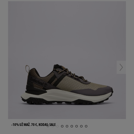
-10% UŽ MAŽ. 70 €, KODAS: SALE