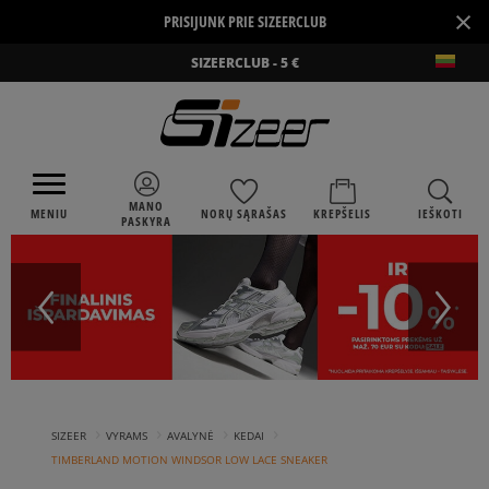
×
PRISIJUNK PRIE SIZEERCLUB
SIZEERCLUB - 5 €
MANO
MENIU
NORŲ SĄRAŠAS
KREPŠELIS
IEŠKOTI
PASKYRA
›
›
›
›
SIZEER
VYRAMS
AVALYNĖ
KEDAI
TIMBERLAND MOTION WINDSOR LOW LACE SNEAKER