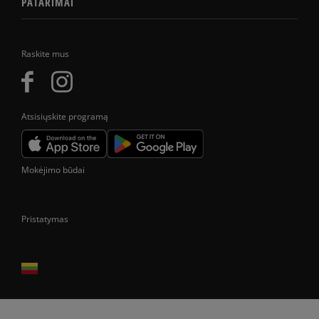
PATARIMAI
Raskite mus
Atsisiųskite programą
Mokėjimo būdai
Pristatymas
Prekes pristatome tik Lietuvos Respublikos teritorijoje