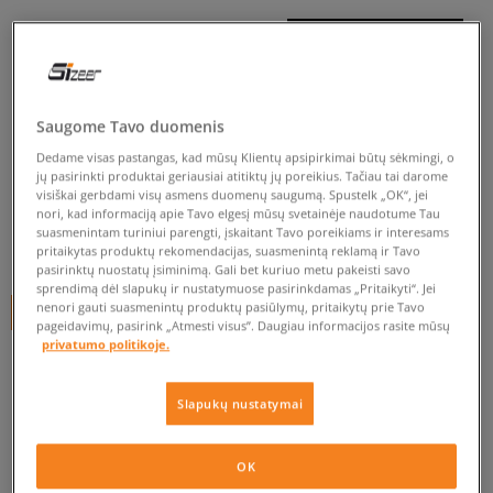
TIMBERLAND MOTION
WINDSOR LOW LACE
SNEAKER
vyrams, kedai
Saugome Tavo duomenis
Dedame visas pastangas, kad mūsų Klientų apsipirkimai būtų sėkmingi, o
5.0
(
61
)
jų pasirinkti produktai geriausiai atitiktų jų poreikius. Tačiau tai darome
visiškai gerbdami visų asmens duomenų saugumą. Spustelk „OK“, jei
69
€
nori, kad informaciją apie Tavo elgesį mūsų svetainėje naudotume Tau
suasmenintam turiniui parengti, įskaitant Tavo poreikiams ir interesams
105
€
-34%
(žemiausia kaina per pastarąsias 30 dienų iki nuolaidos)
pritaikytas produktų rekomendacijas, suasmenintą reklamą ir Tavo
pasirinktų nuostatų įsiminimą. Gali bet kuriuo metu pakeisti savo
105
€
-34%
(pradinė kaina)
sprendimą dėl slapukų ir nustatymuose pasirinkdamas „Pritaikyti“. Jei
nenori gauti suasmenintų produktų pasiūlymų, pritaikytų prie Tavo
+ 69 tšk.
SizeerClub
pageidavimų, pasirink „Atmesti visus”. Daugiau informacijos rasite mūsų
privatumo politikoje.
SPALVA
DAUGIASPALVĖ
Slapukų nustatymai
OK