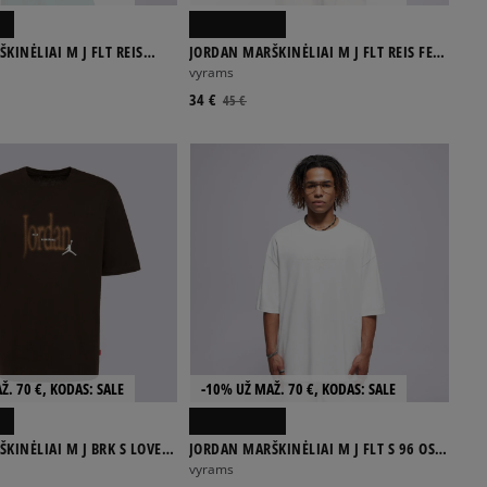
KINĖLIAI M J FLT REIS
JORDAN MARŠKINĖLIAI M J FLT REIS FEAR
EW
SS CREW
vyrams
34 €
45 €
Ž. 70 €, KODAS: SALE
-10% UŽ MAŽ. 70 €, KODAS: SALE
KINĖLIAI M J BRK S LOVE
JORDAN MARŠKINĖLIAI M J FLT S 96 OS
GFX SS CREW
vyrams