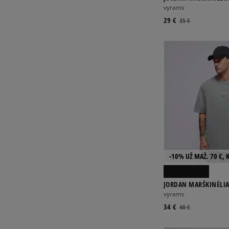
SS CREW
vyrams
29 €
35 €
-10% UŽ MAŽ. 70 €, 
JORDAN MARŠKINĖLIAI
CREW
vyrams
34 €
40 €