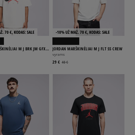
Ž. 70 €, KODAS: SALE
-10% UŽ MAŽ. 70 €, KODAS: SALE
KINĖLIAI M J BRK JM GFX
JORDAN MARŠKINĖLIAI M J FLT SS CREW
vyrams
29 €
40 €