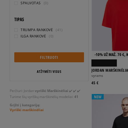
SPALVOTAS
(0)
TIPAS
TRUMPA RANKOVĖ
(41)
ILGA RANKOVĖ
(0)
-10% UŽ MAŽ. 70 €, 
FILTRUOTI
JORDAN MARŠKINĖLIAI
ATŽYMĖTI VISUS
GFX SS CREW
vyrams
45 €
Peržiuri: Jordan
vyriški Marškinėliai
✔️ ✔️ ✔️
NEW
Turime šių vyriškų marškinėlių modeliai:
41
Grįžti į kategoriją:
Vyriški marškinėliai