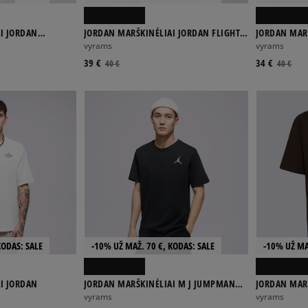
I JORDAN
JORDAN MARŠKINĖLIAI JORDAN FLIGHT
JORDAN MARŠ
ESSENTIALS
LGND SS CR
vyrams
vyrams
39 €
34 €
40 €
40 €
KODAS: SALE
-10% UŽ MAŽ. 70 €, KODAS: SALE
-10% UŽ MA
I JORDAN
JORDAN MARŠKINĖLIAI M J JUMPMAN
JORDAN MARŠ
EMB SS CREW
85 SS CREW
vyrams
vyrams