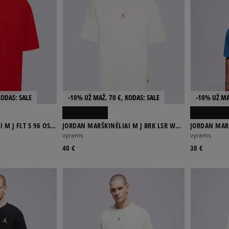
KODAS: SALE
-10% UŽ MAŽ. 70 €, KODAS: SALE
-10% UŽ MA
 M J FLT S 96 OS
JORDAN MARŠKINĖLIAI M J BRK LSR WM
JORDAN MAR
GFX SS CRW
EMB SS CRE
vyrams
vyrams
40 €
30 €