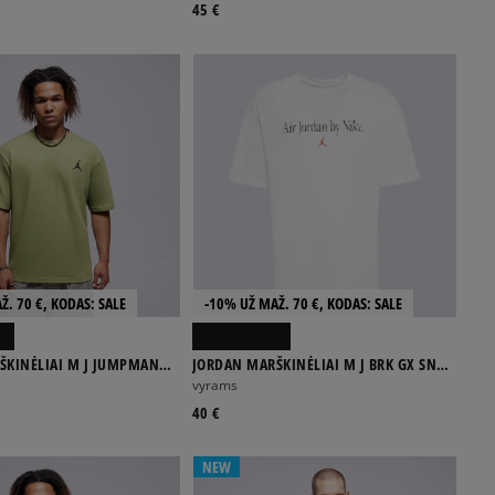
45 €
Ž. 70 €, KODAS: SALE
-10% UŽ MAŽ. 70 €, KODAS: SALE
ŠKINĖLIAI M J JUMPMAN
JORDAN MARŠKINĖLIAI M J BRK GX SNKR
W
85 SS CRW
vyrams
40 €
NEW