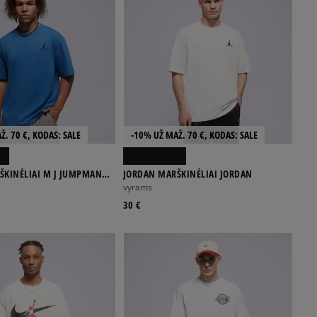
Ž. 70 €, KODAS: SALE
-10% UŽ MAŽ. 70 €, KODAS: SALE
ŠKINĖLIAI M J JUMPMAN
JORDAN MARŠKINĖLIAI JORDAN
W
vyrams
30 €