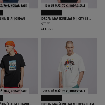
Ž. 70 €, KODAS: SALE
-10% UŽ MAŽ. 70 €, KODAS: SALE
ŠKINĖLIAI JORDAN
JORDAN MARŠKINĖLIAI M J CITY 88
CREW
vyrams
24 €
35 €
Ž. 70 €, KODAS: SALE
-10% UŽ MAŽ. 70 €, KODAS: SALE
KINĖLIAI M J BRAND
JORDAN MARŠKINĖLIAI M J BRAND JAM