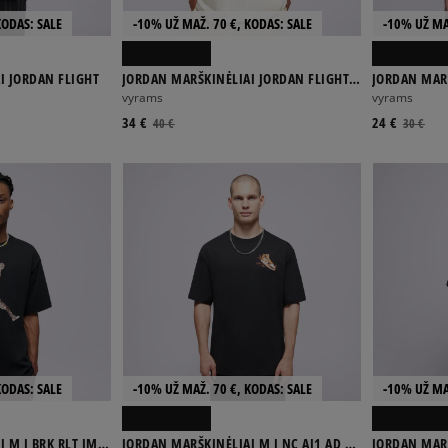
KODAS: SALE
-10% UŽ MAŽ. 70 €, KODAS: SALE
-10% UŽ MA
I JORDAN FLIGHT
JORDAN MARŠKINĖLIAI JORDAN FLIGHT
JORDAN MAR
ESSENTIALS
vyrams
vyrams
34 €
24 €
40 €
30 €
KODAS: SALE
-10% UŽ MAŽ. 70 €, KODAS: SALE
-10% UŽ MA
 M J BRK RLT JM
JORDAN MARŠKINĖLIAI M J NC AJ1 AD SS
JORDAN MARŠ