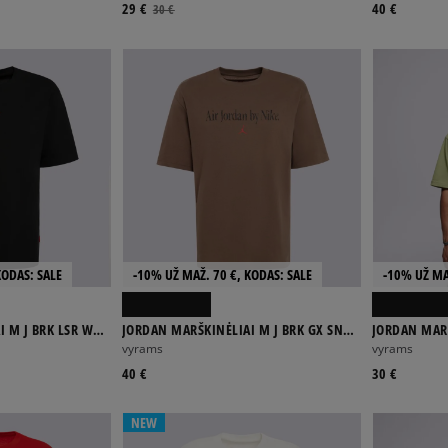
29 €
40 €
30 €
KODAS: SALE
-10% UŽ MAŽ. 70 €, KODAS: SALE
-10% UŽ MA
I M J BRK LSR WM
JORDAN MARŠKINĖLIAI M J BRK GX SNKR
JORDAN MAR
85 SS CRW
EMB SS CRE
vyrams
vyrams
40 €
30 €
NEW