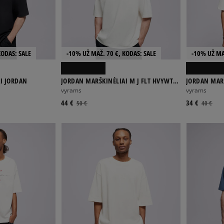
KODAS: SALE
-10% UŽ MAŽ. 70 €, KODAS: SALE
-10% UŽ MA
I JORDAN
JORDAN MARŠKINĖLIAI M J FLT HVYWT
JORDAN MARŠ
SS MARŠKINĖLIAI
SS CREW
vyrams
vyrams
44 €
34 €
50 €
40 €