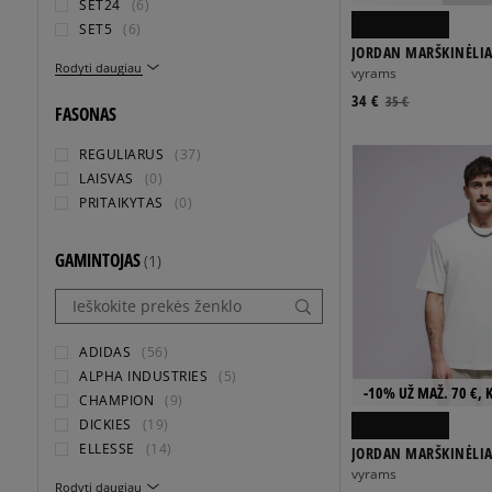
SET24
(6)
SET5
(6)
JORDAN MARŠKINĖLIA
Rodyti daugiau
BROOKLYN
vyrams
34 €
35 €
FASONAS
REGULIARUS
(37)
LAISVAS
(0)
PRITAIKYTAS
(0)
GAMINTOJAS
(1)
ADIDAS
(56)
ALPHA INDUSTRIES
(5)
-10% UŽ MAŽ. 70 €, 
CHAMPION
(9)
DICKIES
(19)
ELLESSE
(14)
JORDAN MARŠKINĖLIA
vyrams
Rodyti daugiau