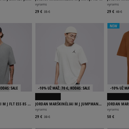
CREW
PHOTO SS C
vyrams
vyrams
29 €
29 €
35 €
40 €
NEW
KODAS: SALE
-10% UŽ MAŽ. 70 €, KODAS: SALE
-10% UŽ MA
 M J FLT ESS 85 SS
JORDAN MARŠKINĖLIAI M J JUMPMAN
JORDAN MARŠ
EMB SS CREW
PKT SS CRW
vyrams
vyrams
29 €
50 €
30 €