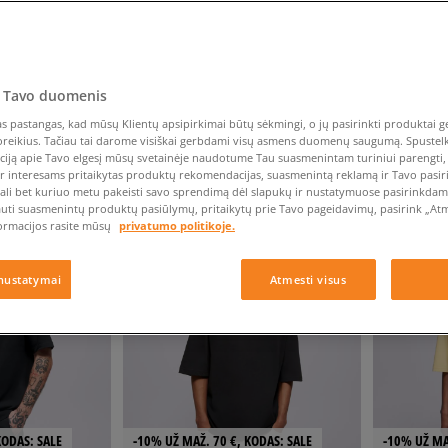
Nike Air Max TL 2.5
Liemens rankinė
Vans
Confront
Champion
EMU Australia
Converse Chuck Taylor
Kepurės
Kepurės
All Star
Havaianas
Skrybėlės
Converse
Confront
Ellesse
Pirštinės
Converse Chuck 70
Saucony
Crocs
Converse
Jansport
Jordan 4
Clarks
Dr. Martens
DC
Jordan
 Tavo duomenis
Nike Air Max DN8
Dickies
Eastpak
Dickies
Lacoste
NDUOJAMOS
RODYTI
60
IŠ
41
 pastangas, kad mūsų Klientų apsipirkimai būtų sėkmingi, o jų pasirinkti produktai ge
New Balance 530
EMU Australia
Dr. Martens
New Era
poreikius. Tačiau tai darome visiškai gerbdami visų asmens duomenų saugumą. Spustelk 
New Balance 9060
ciją apie Tavo elgesį mūsų svetainėje naudotume Tau suasmenintam turiniui parengti, 
ir interesams pritaikytas produktų rekomendacijas, suasmenintą reklamą ir Tavo pasir
Nike Dunk
ali bet kuriuo metu pakeisti savo sprendimą dėl slapukų ir nustatymuose pasirinkdamas
Puma Speedcat
auti suasmenintų produktų pasiūlymų, pritaikytų prie Tavo pageidavimų, pasirink „Atme
ormacijos rasite mūsų
privatumo politikoje.
Puma Suede XL
Puma Palermo
nustatymai
Atmesti visus
Asics Gel-NYC Rugged
KODAS: SALE
-10% UŽ MAŽ. 70 €, KODAS: SALE
-10% UŽ MA