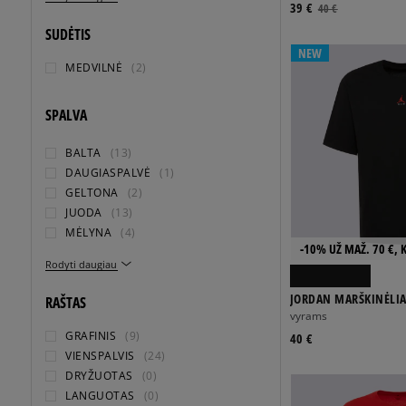
39 €
40 €
SUDĖTIS
NEW
MEDVILNĖ
(2)
SPALVA
BALTA
(13)
DAUGIASPALVĖ
(1)
GELTONA
(2)
JUODA
(13)
MĖLYNA
(4)
-10% UŽ MAŽ. 70 €, 
Rodyti daugiau
JORDAN MARŠKINĖLIA
RAŠTAS
GFX SS CRW
vyrams
GRAFINIS
(9)
40 €
VIENSPALVIS
(24)
DRYŽUOTAS
(0)
LANGUOTAS
(0)