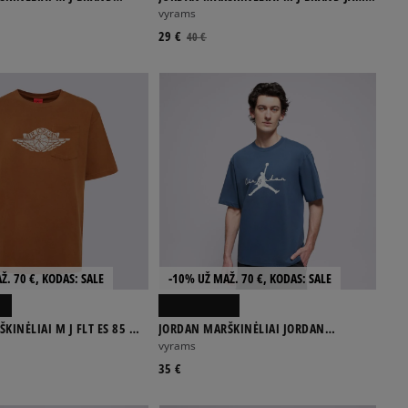
REW
85 SS CREW
vyrams
29 €
40 €
Ž. 70 €, KODAS: SALE
-10% UŽ MAŽ. 70 €, KODAS: SALE
KINĖLIAI M J FLT ES 85 W
JORDAN MARŠKINĖLIAI JORDAN
BROOKLYN
vyrams
35 €