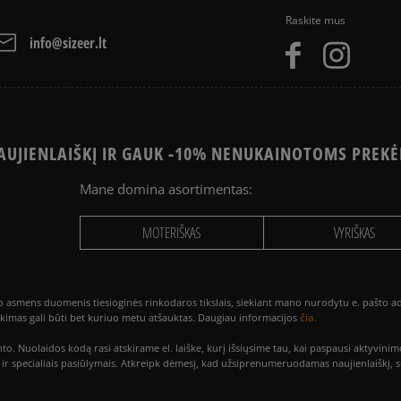
Raskite mus
info@sizeer.lt
UJIENLAIŠKĮ IR GAUK -10% NENUKAINOTOMS PREKĖ
Mane domina asortimentas:
MOTERIŠKAS
VYRIŠKAS
smens duomenis tiesioginės rinkodaros tikslais, siekiant mano nurodytu e. pašto adre
čia.
utikimas gali būti bet kuriuo metu atšauktas. Daugiau informacijos
to. Nuolaidos kodą rasi atskirame el. laiške, kurį išsiųsime tau, kai paspausi akty
is ir specialiais pasiūlymais. Atkreipk dėmesį, kad užsiprenumeruodamas naujienlaiškį, 