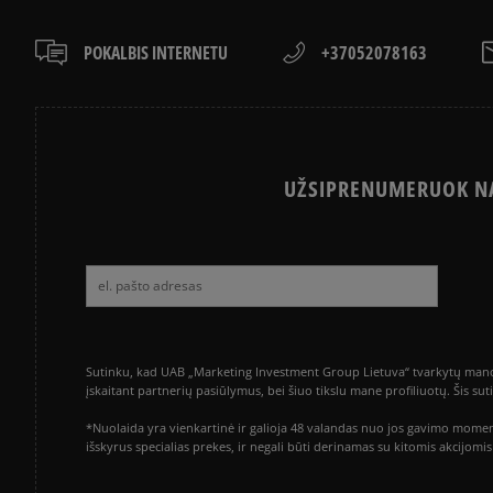
POKALBIS INTERNETU
+37052078163
UŽSIPRENUMERUOK NA
Sutinku, kad UAB „Marketing Investment Group Lietuva“ tvarkytų mano a
įskaitant partnerių pasiūlymus, bei šiuo tikslu mane profiliuotų. Šis s
*Nuolaida yra vienkartinė ir galioja 48 valandas nuo jos gavimo momen
išskyrus specialias prekes, ir negali būti derinamas su kitomis akcijom