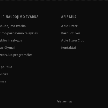
S IR NAUDOJIMO TVARKA
APIE MUS
 naudojimo tvarka
Apie Sizeer
kimo-pardavimo taisyklės
Parduotuvės
yklės ir sąlygos
Apie SizeerClub
pasiūlymai
Kontaktai
SizeerClub programėlės
politika
litika
umas
Pristatymas