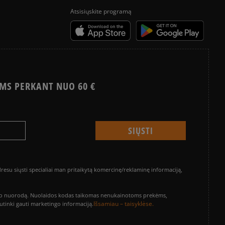
Atsisiųskite programą
MS PERKANT NUO 60 €
su siųsti specialiai man pritaikytą komercinę/reklaminę informaciją,
vinimo nuorodą. Nuolaidos kodas taikomas nenukainotoms prekėms,
Išsamiau – taisyklėse.
sutinki gauti marketingo informaciją.