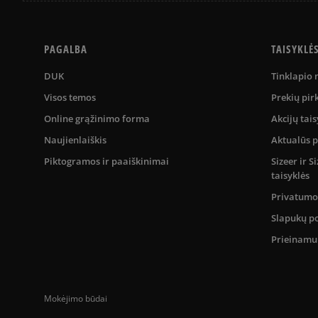
PAGALBA
TAISYKLĖ
DUK
Tinklapio
Visos temos
Prekių pir
Online grąžinimo forma
Akcijų tais
Naujienlaiškis
Aktualūs 
Piktogramos ir paaiškinimai
Sizeer ir 
taisyklės
Privatumo 
Slapukų po
Prieinam
Mokėjimo būdai