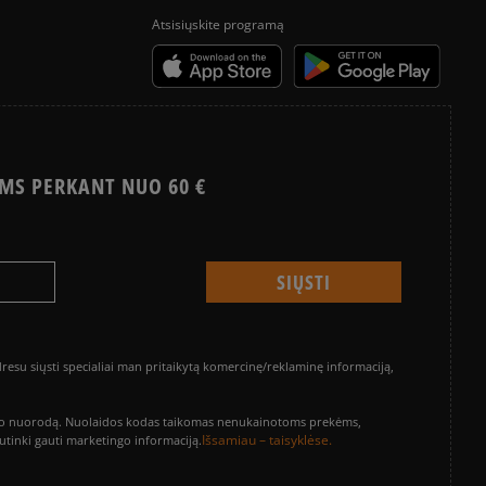
Atsisiųskite programą
MS PERKANT NUO 60 €
su siųsti specialiai man pritaikytą komercinę/reklaminę informaciją,
vinimo nuorodą. Nuolaidos kodas taikomas nenukainotoms prekėms,
Išsamiau – taisyklėse.
sutinki gauti marketingo informaciją.