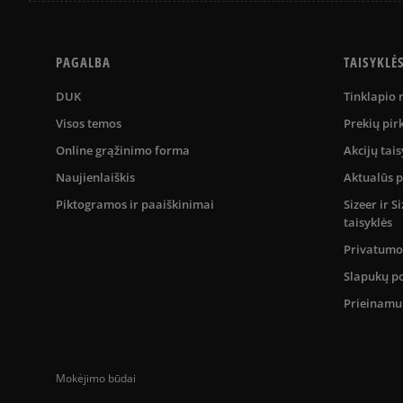
PAGALBA
TAISYKLĖ
DUK
Tinklapio
Visos temos
Prekių pir
Online grąžinimo forma
Akcijų tais
Naujienlaiškis
Aktualūs 
Piktogramos ir paaiškinimai
Sizeer ir 
taisyklės
Privatumo 
Slapukų po
Prieinam
Mokėjimo būdai