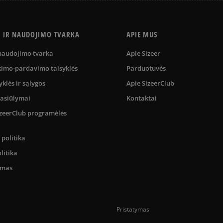
S IR NAUDOJIMO TVARKA
APIE MUS
 naudojimo tvarka
Apie Sizeer
kimo-pardavimo taisyklės
Parduotuvės
yklės ir sąlygos
Apie SizeerClub
pasiūlymai
Kontaktai
SizeerClub programėlės
politika
litika
umas
Pristatymas