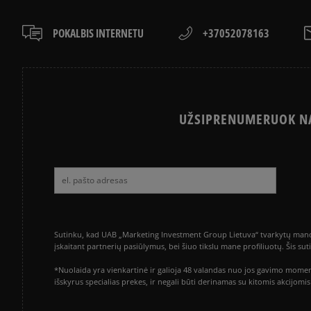
POKALBIS INTERNETU
+37052078163
UŽSIPRENUMERUOK NA
Sutinku, kad UAB „Marketing Investment Group Lietuva“ tvarkytų mano a
įskaitant partnerių pasiūlymus, bei šiuo tikslu mane profiliuotų. Šis s
*Nuolaida yra vienkartinė ir galioja 48 valandas nuo jos gavimo momen
išskyrus specialias prekes, ir negali būti derinamas su kitomis akcijom