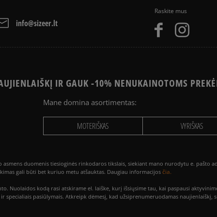
Raskite mus
info@sizeer.lt
UJIENLAIŠKĮ IR GAUK -10% NENUKAINOTOMS PREKĖ
Mane domina asortimentas:
MOTERIŠKAS
VYRIŠKAS
smens duomenis tiesioginės rinkodaros tikslais, siekiant mano nurodytu e. pašto adre
čia.
utikimas gali būti bet kuriuo metu atšauktas. Daugiau informacijos
to. Nuolaidos kodą rasi atskirame el. laiške, kurį išsiųsime tau, kai paspausi akty
is ir specialiais pasiūlymais. Atkreipk dėmesį, kad užsiprenumeruodamas naujienlaiškį, 