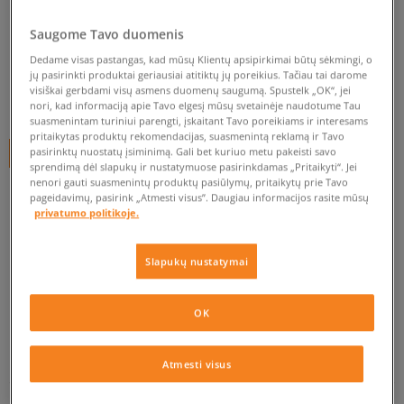
ADIDAS DURAMO SLIDE
Saugome Tavo duomenis
vyrams, šlepetės
Dedame visas pastangas, kad mūsų Klientų apsipirkimai būtų sėkmingi, o
0.0
(
0
)
jų pasirinkti produktai geriausiai atitiktų jų poreikius. Tačiau tai darome
visiškai gerbdami visų asmens duomenų saugumą. Spustelk „OK“, jei
10
€
nori, kad informaciją apie Tavo elgesį mūsų svetainėje naudotume Tau
suasmenintam turiniui parengti, įskaitant Tavo poreikiams ir interesams
pritaikytas produktų rekomendacijas, suasmenintą reklamą ir Tavo
pasirinktų nuostatų įsiminimą. Gali bet kuriuo metu pakeisti savo
+ 10 tšk.
SizeerClub
sprendimą dėl slapukų ir nustatymuose pasirinkdamas „Pritaikyti“. Jei
nenori gauti suasmenintų produktų pasiūlymų, pritaikytų prie Tavo
pageidavimų, pasirink „Atmesti visus”. Daugiau informacijos rasite mūsų
privatumo politikoje.
Prekė neprieinama
Jei prekė vėl bus sandėlyje, gausi pranešimą iš mūsų.
Slapukų nustatymai
Pasirinkti dydį
OK
EU dydžiai
US dydžiai
PATIKRINK PRIEINAMUMĄ PARDUOTUVĖJE
Atmesti visus
39
Pranešti man