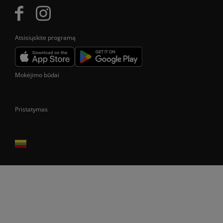
Atsisiųskite programą
Mokėjimo būdai
Pristatymas
Prekes pristatome tik Lietuvos Respublikos teritorijoje