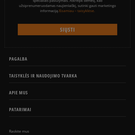
specialiais pasiūlymais. Atkreipk dėmesį, kad
užsiprenumeruodamas naujienlaiškį, sutinki gauti marketingo
Išsamiau – taisyklėse.
informaciją.
PAGALBA
TAISYKLĖS IR NAUDOJIMO TVARKA
APIE MUS
PATARIMAI
Raskite mus