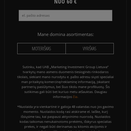
NUO 60 €
Mane domina asortimentas:
MOTERIŠKAS
VYRIŠKAS
Sutinku, kad UAB „Marketing Investment Group Lietuva“
tvarkytų mano asmens duomenis tiesioginės rinkodaros
tikslais, siekiant mano nurodytu e. pašto adresu siųsti specialiai
man pritaikytą komercinę/reklaminę informaciją, įskaitant
partnerių pasiūlymus, bei šiuo tikslu mane profiliuotų. Šis
sutikimas gali būti bet kuriuo metu atšauktas. Daugiau
čia.
informacijos
*Nuolaida yra vienkartinė ir galioja 48 valandas nuo jos gavimo
momento. Nuolaidos kodą rasi atskirame el. laiške, kurį
išsiųsime tau, kai paspausi aktyvinimo nuorodą. Nuolaidos
kodas taikomas nenukainotoms prekėms, išskyrus specialias
prekes, ir negali būti derinamas su kitomis akcijomis ir