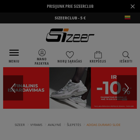
×
PRISIJUNK PRIE SIZEERCLUB
SIZEERCLUB - 5 €
MANO
MENIU
NORŲ SĄRAŠAS
KREPŠELIS
IEŠKOTI
PASKYRA
›
›
›
›
SIZEER
VYRAMS
AVALYNĖ
ŠLEPETĖS
ADIDAS DURAMO SLIDE