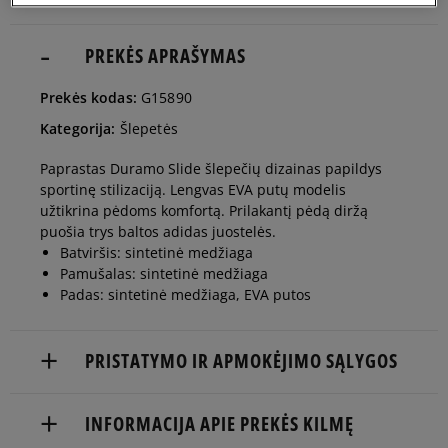
40,5
24,6 cm
PREKĖS APRAŠYMAS
Pranešti man
Prekės kodas:
G15890
42
25,5 cm
Pranešti man
Kategorija:
Šlepetės
Paprastas Duramo Slide šlepečių dizainas papildys
43
26,3 cm
Pranešti man
sportinę stilizaciją. Lengvas EVA putų modelis
užtikrina pėdoms komfortą. Prilakantį pėdą diržą
puošia trys baltos adidas juostelės.
44,5
27,1 cm
Pranešti man
Batviršis: sintetinė medžiaga
Pamušalas: sintetinė medžiaga
Padas: sintetinė medžiaga, EVA putos
46
28 cm
Pranešti man
PRISTATYMO IR APMOKĖJIMO SĄLYGOS
47
28,8 cm
Pranešti man
NEMOKAMAS PRISTATYMAS NUO 60 €
INFORMACIJA APIE PREKĖS KILMĘ
48,5
29,7 cm
Pranešti man
Prekės pristatomos per 2-6 d.d.