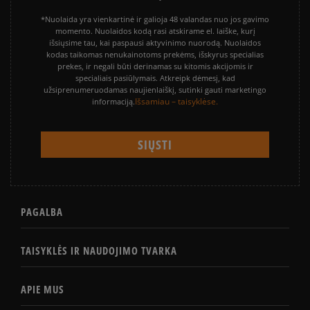
*Nuolaida yra vienkartinė ir galioja 48 valandas nuo jos gavimo
momento. Nuolaidos kodą rasi atskirame el. laiške, kurį
išsiųsime tau, kai paspausi aktyvinimo nuorodą. Nuolaidos
kodas taikomas nenukainotoms prekėms, išskyrus specialias
prekes, ir negali būti derinamas su kitomis akcijomis ir
specialiais pasiūlymais. Atkreipk dėmesį, kad
užsiprenumeruodamas naujienlaiškį, sutinki gauti marketingo
Išsamiau – taisyklėse.
informaciją.
PAGALBA
TAISYKLĖS IR NAUDOJIMO TVARKA
APIE MUS