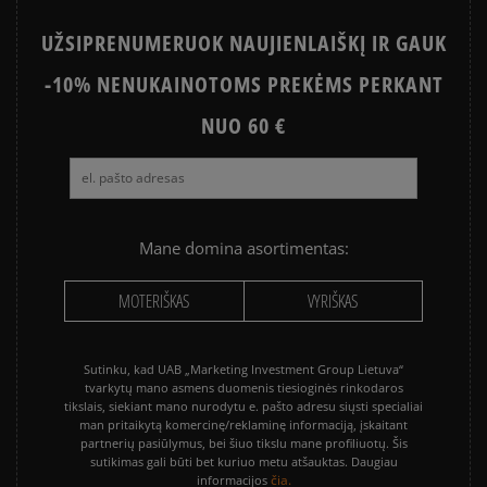
UŽSIPRENUMERUOK NAUJIENLAIŠKĮ IR GAUK
-10% NENUKAINOTOMS PREKĖMS PERKANT
NUO 60 €
Mane domina asortimentas:
MOTERIŠKAS
VYRIŠKAS
Sutinku, kad UAB „Marketing Investment Group Lietuva“
tvarkytų mano asmens duomenis tiesioginės rinkodaros
tikslais, siekiant mano nurodytu e. pašto adresu siųsti specialiai
man pritaikytą komercinę/reklaminę informaciją, įskaitant
partnerių pasiūlymus, bei šiuo tikslu mane profiliuotų. Šis
sutikimas gali būti bet kuriuo metu atšauktas. Daugiau
čia.
informacijos