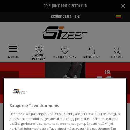
×
PRISIJUNK PRIE SIZEERCLUB
SIZEERCLUB - 5 €
MANO
MENIU
NORŲ SĄRAŠAS
KREPŠELIS
IEŠKOTI
PASKYRA
Saugome Tavo duomenis
›
SIZEER
ADIDAS HOME OF CLASSICS
Dedame visas pastangas, kad mūsų Klientų apsipirkimai būtų sėkmingi, o
jų pasirinkti produktai geriausiai atitiktų jų poreikius. Tačiau tai darome
visiškai gerbdami visų asmens duomenų saugumą. Spustelk „OK“, jei
nori, kad informaciją apie Tavo elgesį mūsų svetainėje naudotume Tau