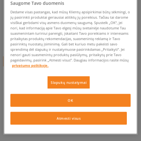
ADIDAS KEPURĖ AF TRUCKER
Saugome Tavo duomenis
TREF
Dedame visas pastangas, kad mūsų Klientų apsipirkimai būtų sėkmingi, o
jų pasirinkti produktai geriausiai atitiktų jų poreikius. Tačiau tai darome
unisex, kepurės su snapeliu
visiškai gerbdami visų asmens duomenų saugumą. Spustelk „OK“, jei
nori, kad informaciją apie Tavo elgesį mūsų svetainėje naudotume Tau
5.0
(
6
)
suasmenintam turiniui parengti, įskaitant Tavo poreikiams ir interesams
pritaikytas produktų rekomendacijas, suasmenintą reklamą ir Tavo
25
€
pasirinktų nuostatų įsiminimą. Gali bet kuriuo metu pakeisti savo
sprendimą dėl slapukų ir nustatymuose pasirinkdamas „Pritaikyti“. Jei
nenori gauti suasmenintų produktų pasiūlymų, pritaikytų prie Tavo
pageidavimų, pasirink „Atmesti visus”. Daugiau informacijos rasite mūsų
+ 25 tšk.
SizeerClub
privatumo politikoje.
Slapukų nustatymai
Prekė neprieinama
Jei prekė vėl bus sandėlyje, gausi pranešimą iš mūsų.
OK
Pasirinkti dydį
Atmesti visus
EU dydžiai
US dydžiai
PATIKRINK PRIEINAMUMĄ PARDUOTUVĖJE