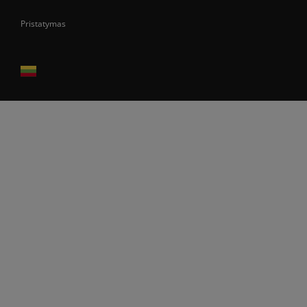
Pristatymas
Prekes pristatome tik Lietuvos Respublikos teritorijoje