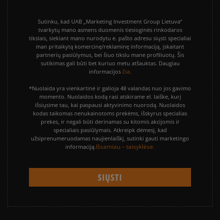
Sutinku, kad UAB „Marketing Investment Group Lietuva“
tvarkytų mano asmens duomenis tiesioginės rinkodaros
tikslais, siekiant mano nurodytu e. pašto adresu siųsti specialiai
man pritaikytą komercinę/reklaminę informaciją, įskaitant
partnerių pasiūlymus, bei šiuo tikslu mane profiliuotų. Šis
sutikimas gali būti bet kuriuo metu atšauktas. Daugiau
čia.
informacijos
*Nuolaida yra vienkartinė ir galioja 48 valandas nuo jos gavimo
momento. Nuolaidos kodą rasi atskirame el. laiške, kurį
išsiųsime tau, kai paspausi aktyvinimo nuorodą. Nuolaidos
kodas taikomas nenukainotoms prekėms, išskyrus specialias
prekes, ir negali būti derinamas su kitomis akcijomis ir
specialiais pasiūlymais. Atkreipk dėmesį, kad
užsiprenumeruodamas naujienlaiškį, sutinki gauti marketingo
Išsamiau – taisyklėse.
informaciją.