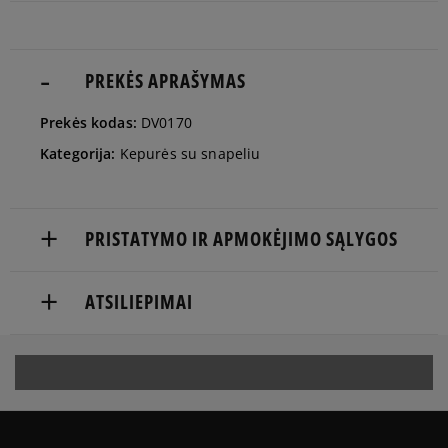
S/M
Pranešti man
M/L
PREKĖS APRAŠYMAS
Pranešti man
Prekės kodas:
DV0170
Kategorija:
Kepurės su snapeliu
PRISTATYMO IR APMOKĖJIMO SĄLYGOS
NEMOKAMAS PRISTATYMAS NUO 60 €
ATSILIEPIMAI
Prekės pristatomos per 2-6 d.d.
Pristatymas:
5
100%
kurjeriu
5.0
atsiėmimas parduotuvėje
4
0%