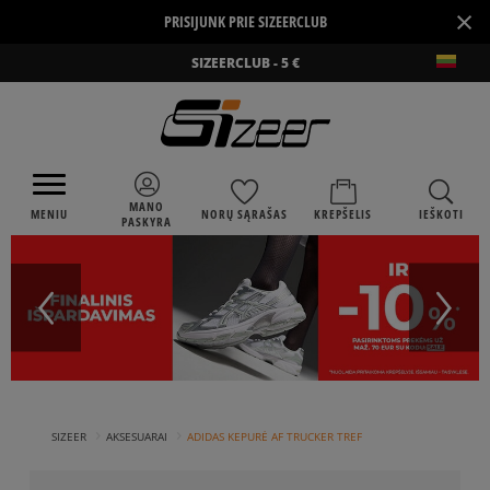
×
PRISIJUNK PRIE SIZEERCLUB
SIZEERCLUB - 5 €
MANO
MENIU
NORŲ SĄRAŠAS
KREPŠELIS
IEŠKOTI
PASKYRA
›
›
SIZEER
AKSESUARAI
ADIDAS KEPURĖ AF TRUCKER TREF