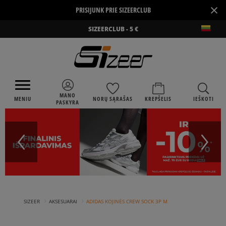
×
PRISIJUNK PRIE SIZEERCLUB
SIZEERCLUB - 5 €
MANO
MENIU
NORŲ SĄRAŠAS
KREPŠELIS
IEŠKOTI
PASKYRA
›
›
SIZEER
AKSESUARAI
ADIDAS KOJINĖS CREW SOCK 3P M