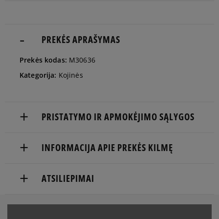
37-39
Pranešti man
40-42
PREKĖS APRAŠYMAS
Pranešti man
Prekės kodas:
M30636
43-45
Pranešti man
Kategorija:
Kojinės
PRISTATYMO IR APMOKĖJIMO SĄLYGOS
NEMOKAMAS PRISTATYMAS NUO 60 €
INFORMACIJA APIE PREKĖS KILMĘ
Prekės pristatomos per 2-6 d.d.
adidas
ATSILIEPIMAI
Pristatymas:
Hoogoorddreef 9a
1101 BA Amsterdam, Netherlands
kurjeriu
atsiėmimas parduotuvėje
Produktas dar neturi atsiliepimų
serviceinfo@onlineshop.adidas.com