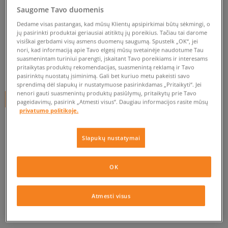
ADIDAS KOJINĖS CREW SOCK
Saugome Tavo duomenis
3P M
Dedame visas pastangas, kad mūsų Klientų apsipirkimai būtų sėkmingi, o
unisex, kojinės
jų pasirinkti produktai geriausiai atitiktų jų poreikius. Tačiau tai darome
visiškai gerbdami visų asmens duomenų saugumą. Spustelk „OK“, jei
nori, kad informaciją apie Tavo elgesį mūsų svetainėje naudotume Tau
0.0
(
0
)
suasmenintam turiniui parengti, įskaitant Tavo poreikiams ir interesams
pritaikytas produktų rekomendacijas, suasmenintą reklamą ir Tavo
4,99
€
pasirinktų nuostatų įsiminimą. Gali bet kuriuo metu pakeisti savo
sprendimą dėl slapukų ir nustatymuose pasirinkdamas „Pritaikyti“. Jei
nenori gauti suasmenintų produktų pasiūlymų, pritaikytų prie Tavo
+ 5 tšk.
SizeerClub
pageidavimų, pasirink „Atmesti visus”. Daugiau informacijos rasite mūsų
privatumo politikoje.
Prekė neprieinama
Slapukų nustatymai
Jei prekė vėl bus sandėlyje, gausi pranešimą iš mūsų.
OK
Pasirinkti dydį
Atmesti visus
EU dydžiai
US dydžiai
PATIKRINK PRIEINAMUMĄ PARDUOTUVĖJE