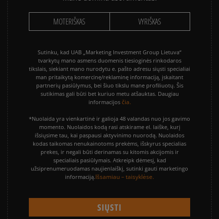
MOTERIŠKAS
VYRIŠKAS
Sutinku, kad UAB „Marketing Investment Group Lietuva“
tvarkytų mano asmens duomenis tiesioginės rinkodaros
tikslais, siekiant mano nurodytu e. pašto adresu siųsti specialiai
man pritaikytą komercinę/reklaminę informaciją, įskaitant
partnerių pasiūlymus, bei šiuo tikslu mane profiliuotų. Šis
sutikimas gali būti bet kuriuo metu atšauktas. Daugiau
čia.
informacijos
*Nuolaida yra vienkartinė ir galioja 48 valandas nuo jos gavimo
momento. Nuolaidos kodą rasi atskirame el. laiške, kurį
išsiųsime tau, kai paspausi aktyvinimo nuorodą. Nuolaidos
kodas taikomas nenukainotoms prekėms, išskyrus specialias
prekes, ir negali būti derinamas su kitomis akcijomis ir
specialiais pasiūlymais. Atkreipk dėmesį, kad
užsiprenumeruodamas naujienlaiškį, sutinki gauti marketingo
Išsamiau – taisyklėse.
informaciją.