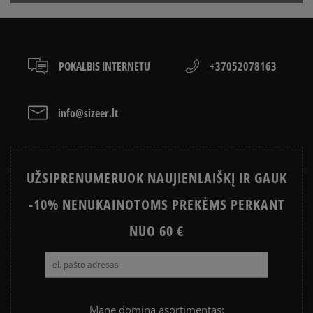
į paštomatą
Apmokėjimas:
Paysera – elektroninė atsiskaitymų sistema,
POKALBIS INTERNETU
+37052078163
apjungianti skirtingus atsiskaitymo būdus: per
Paysera sistemą, elektroninę bankininkystę,
grynaisiais ir kitus būdus.
PayPal - Klientų mėgstama sistema, leidžianti
info@sizeer.lt
atsiskaityti VISA, MasterCard, Maestro, American
Express kreditinėmis ir debeto kortelėmis bei kitais
būdais.
Apmokėjimas atsiimant prekes - tai galimybė
UŽSIPRENUMERUOK NAUJIENLAIŠKĮ IR GAUK
sumokėti už prekes kurjeriui kortele arba grynais.
Paslauga yra papildomai apmokestinama 3 €.
-10% NENUKAINOTOMS PREKĖMS PERKANT
NUO 60 €
Mane domina asortimentas: