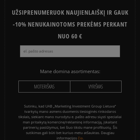
UŽSIPRENUMERUOK NAUJIENLAIŠKĮ IR GAUK
-10% NENUKAINOTOMS PREKĖMS PERKANT
NUO 60 €
Mane domina asortimentas:
MOTERIŠKAS
VYRIŠKAS
Sutinku, kad UAB „Marketing Investment Group Lietuva“
tvarkytų mano asmens duomenis tiesioginės rinkodaros
tikslais, siekiant mano nurodytu e. pašto adresu siųsti specialiai
man pritaikytą komercinę/reklaminę informaciją, įskaitant
partnerių pasiūlymus, bei šiuo tikslu mane profiliuotų. Šis
sutikimas gali būti bet kuriuo metu atšauktas. Daugiau
čia.
informacijos