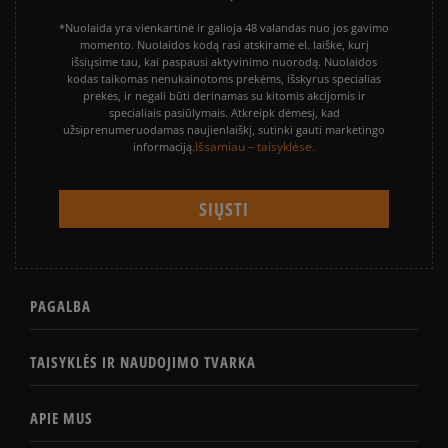
*Nuolaida yra vienkartinė ir galioja 48 valandas nuo jos gavimo
momento. Nuolaidos kodą rasi atskirame el. laiške, kurį
išsiųsime tau, kai paspausi aktyvinimo nuorodą. Nuolaidos
kodas taikomas nenukainotoms prekėms, išskyrus specialias
prekes, ir negali būti derinamas su kitomis akcijomis ir
specialiais pasiūlymais. Atkreipk dėmesį, kad
užsiprenumeruodamas naujienlaiškį, sutinki gauti marketingo
Išsamiau – taisyklėse.
informaciją.
PAGALBA
TAISYKLĖS IR NAUDOJIMO TVARKA
APIE MUS