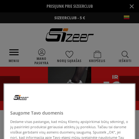
×
PRISIJUNK PRIE SIZEERCLUB
SIZEERCLUB - 5 €
MANO
MENIU
NORŲ SĄRAŠAS
KREPŠELIS
IEŠKOTI
PASKYRA
Saugome Tavo duomenis
›
SIZEER
ADIDAS MARIMEKKO
Dedame visas pastangas, kad mūsų Klientų apsipirkimai būtų sėkmingi, o
jų pasirinkti produktai geriausiai atitiktų jų poreikius. Tačiau tai darome
visiškai gerbdami visų asmens duomenų saugumą. Spustelk „OK“, jei
nori, kad informaciją apie Tavo elgesį mūsų svetainėje naudotume Tau